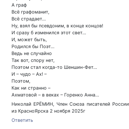
А граф
Всё графоманит,
Всё страдает…
Ну, взял бы псевдоним, в конце концов!
И сразу б изменился этот свет…
И, может быть,
Родился бы Поэт…
Ведь не случайно
Так вот, спору нет,
Поэтом стал когда-то Шеншин-Фет…
И – чудо – Ах! –
Поэтом,
Как ни странно –
Ахматовой – в веках – Горенко Анна…
Николай ЕРЁМИН, Член Союза писателей России
из КрасноЯрска 2 ноября 2025г
Ответить