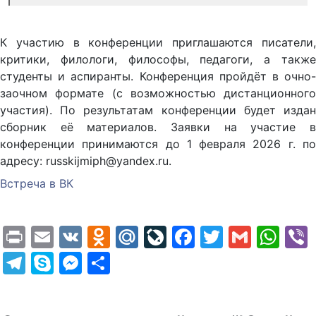
К участию в конференции приглашаются писатели,
критики, филологи, философы, педагоги, а также
студенты и аспиранты. Конференция пройдёт в очно-
заочном формате (с возможностью дистанционного
участия). По результатам конференции будет издан
сборник её материалов. Заявки на участие в
конференции принимаются до 1 февраля 2026 г. по
адресу: russkijmiph@yandex.ru.
Встреча в ВК
Print
Email
VK
Odnoklassniki
Mail.Ru
LiveJournal
Facebook
Twitter
Gmail
Wh
Telegram
Skype
Messenger
Отправить