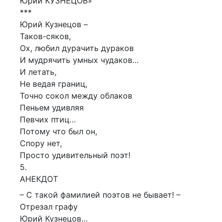
Юрий КУЗНЕЦОВ»
***
Юрий Кузнецов –
Таков-сяков,
Ох, любил дурачить дураков
И мудрячить умных чудаков…
И летать,
Не ведая границ,
Точно сокол между облаков
Пеньем удивляя
Певчих птиц…
Потому что был он,
Спору нет,
Просто удивительный поэт!
5.
АНЕКДОТ
– С такой фамилией поэтов не бывает! –
Отрезал графу
Юрий Кузнецов…