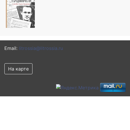
Email:
litrossia@litrossia.ru
На карте