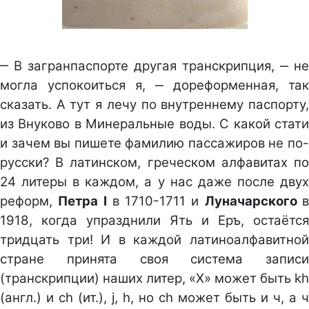
‒ В загранпаспорте другая транскрипция, ‒ не
могла успокоиться я, ‒ дореформенная, так
сказать. А тут я лечу по внутреннему паспорту,
из Внуково в Минеральные воды. С какой стати
и зачем вы пишете фамилию пассажиров не по-
русски? В латинском, греческом алфавитах по
24 литеры в каждом, а у нас даже после двух
реформ,
Петра
I
в 1710-1711 и
Луначарского
1918, когда упразднили Ять и Еръ, остаётся
тридцать три! И в каждой латиноалфавитной
стране принята своя система записи
(транскрипции) наших литер, «Х» может быть kh
(англ.) и ch (ит.), j, h, но сh может быть и ч, а ч