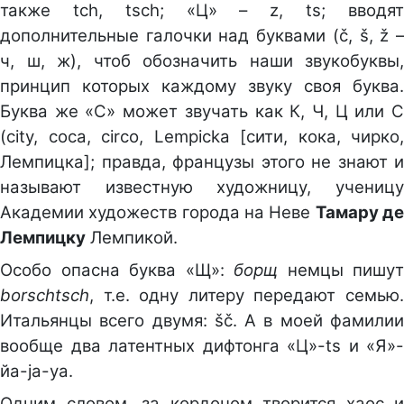
также tch, tsch; «Ц» – z, ts; вводят
дополнительные галочки над буквами (č, š, ž –
ч, ш, ж), чтоб обозначить наши звукобуквы,
принцип которых каждому звуку своя буква.
Буква же «С» может звучать как К, Ч, Ц или С
(city, coca, circo, Lempicka [cити, кока, чирко,
Лемпицка]; правда, французы этого не знают и
называют известную художницу, ученицу
Академии художеств города на Неве
Тамару д
Лемпицку
Лемпикой.
Особо опасна буква «Щ»:
борщ
немцы пишут
borschtsch
, т.е. одну литеру передают семью.
Итальянцы всего двумя: šč. А в моей фамилии
вообще два латентных дифтонга «Ц»-ts и «Я»-
йа-ja-ya.
Одним словом, за кордоном творится хаос и