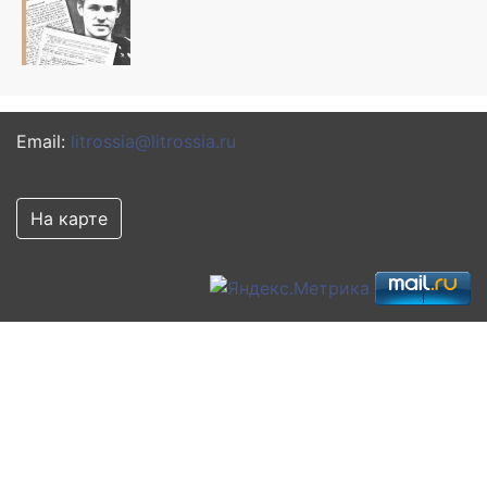
Email:
litrossia@litrossia.ru
На карте