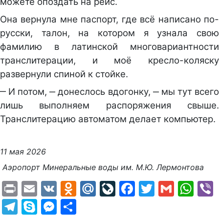
можете опоздать на рейс.
Она вернула мне паспорт, где всё написано по-
русски, талон, на котором я узнала свою
фамилию в латинской многовариантности
транслитерации, и моё кресло-коляску
развернули спиной к стойке.
‒ И потом, ‒ донеслось вдогонку, ‒ мы тут всего
лишь выполняем распоряжения свыше.
Транслитерацию автоматом делает компьютер.
11 мая 2026
Аэропорт Минеральные воды им. М.Ю. Лермонтова
Print
Email
VK
Odnoklassniki
Mail.Ru
LiveJournal
Facebook
Twitter
Gmail
Wh
Telegram
Skype
Messenger
Отправить