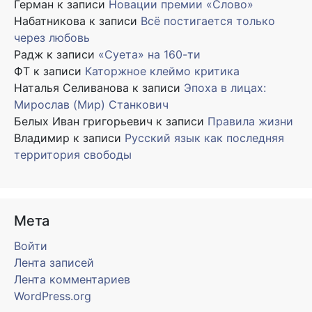
Герман
к записи
Новации премии «Слово»
Набатникова
к записи
Всё постигается только
через любовь
Радж
к записи
«Суета» на 160-ти
ФТ
к записи
Каторжное клеймо критика
Наталья Селиванова
к записи
Эпоха в лицах:
Мирослав (Мир) Станкович
Белых Иван григорьевич
к записи
Правила жизни
Владимир
к записи
Русский язык как последняя
территория свободы
Мета
Войти
Лента записей
Лента комментариев
WordPress.org