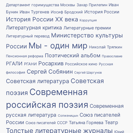
Иван
Департамент горимущества Москвы
Захар Прилепин
История России
Бунин
Иван Тургенев
Иосиф Бродский
История России XX века
Коррупция
Литературная критика
Литературные премии
Министерство культуры
Литературный перевод
Мы - один мир
России
Николай Тряпкин
Поэтический альбом
Пенсионная реформа
Православие
Росархив
РГАЛИ
РГАНИ
Российское кино
Русская
Сергей Собянин
философия
Сергей Шаргунов
Советская
Советская литература
Современная
поэзия
российская поэзия
Современная
русская литература
Союз писателей
Солженицын
России
Театр
Татьяна Горяева
Союз писателей СССР
Толстые литературные журналы
Юрий