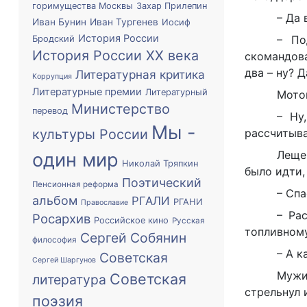
горимущества Москвы
Захар Прилепин
– Да 
Иван Бунин
Иван Тургенев
Иосиф
История России
– По
Бродский
История России XX века
скомандова
два – ну? Д
Литературная критика
Коррупция
Литературные премии
Литературный
Мотоц
Министерство
перевод
– Ну
Мы -
культуры России
рассчитыва
Леще
один мир
Николай Тряпкин
было идти,
Поэтический
Пенсионная реформа
– Спа
альбом
РГАЛИ
РГАНИ
Православие
– Ра
Росархив
Российское кино
Русская
топливному
Сергей Собянин
философия
– А к
Советская
Сергей Шаргунов
Мужи
Советская
литература
стрельнул 
поэзия