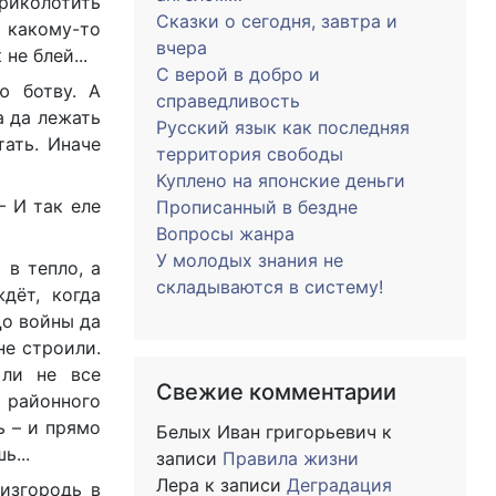
Приколотить
Сказки о сегодня, завтра и
 какому-то
вчера
не блей...
С верой в добро и
ю ботву. А
справедливость
а да лежать
Русский язык как последняя
ать. Иначе
территория свободы
Куплено на японские деньги
– И так еле
Прописанный в бездне
Вопросы жанра
У молодых знания не
 в тепло, а
складываются в систему!
дёт, когда
До войны да
не строили.
 ли не все
Свежие комментарии
о районного
ь – и прямо
Белых Иван григорьевич
к
ь...
записи
Правила жизни
Лера
к записи
Деградация
изгородь в