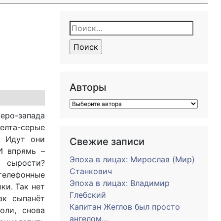
Найти:
Авторы
веро-запада
елта-серые
. Идут они
Свежие записи
И впрямь –
Эпоха в лицах: Мирослав (Мир)
и сырости?
Станкович
 телефонные
Эпоха в лицах: Владимир
ки. Так нет
Глебский
ак сыпанёт
Капитан Жеглов был просто
оли, снова
ангелом…