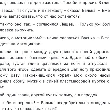
вот, человек на дороге застрял. Пособить просит. В глин
 заехал, так пусть и выезжает, – сказал Валька. – Еж
лины вытаскивать, что от нас останется?
так-то оно так, – согласился Лещев. – Только уж бол
ловека выручить.
чево, с мотоциклом? – начал сдаваться Валька. – В т
здить на мотоциклах...
пошли по тропе между двух прясел к новой дороге.
ась вровень с банными крышами. Вдоль неё с обеих 
рано, густая глина цеплялась за ноги и отпускала
Для того чтобы сделать очередной шаг, ногу приходил
ому разу. Накренившийся «Урал» мок около насы
орчала сбоку. Мужик в синей пластмассовой куртке о
м:
ай, один сзади, другой пусть люльку, а я передок!
т тебе и передок! – Валька неодобрительно оглядел 
а-то узка оказалась, что ли?