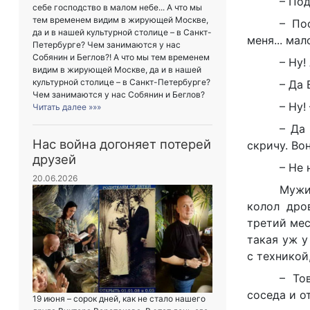
– Под
себе господство в малом небе... А что мы
тем временем видим в жирующей Москве,
– По
да и в нашей культурной столице – в Санкт-
меня... ма
Петербурге? Чем занимаются у нас
Собянин и Беглов?! А что мы тем временем
– Ну!
видим в жирующей Москве, да и в нашей
культурной столице – в Санкт-Петербурге?
– Да 
Чем занимаются у нас Собянин и Беглов?
– Ну!
Читать далее »»»
– Да 
Нас война догоняет потерей
скричу. Во
друзей
– Не 
20.06.2026
Мужи
колол дро
третий мес
такая уж у
с техникой
– То
соседа и о
19 июня – сорок дней, как не стало нашего