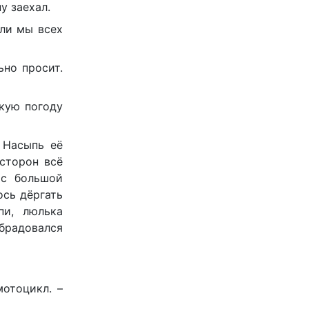
у заехал.
ели мы всех
ьно просит.
акую погоду
 Насыпь её
сторон всё
 с большой
ось дёргать
пи, люлька
брадовался
мотоцикл. –