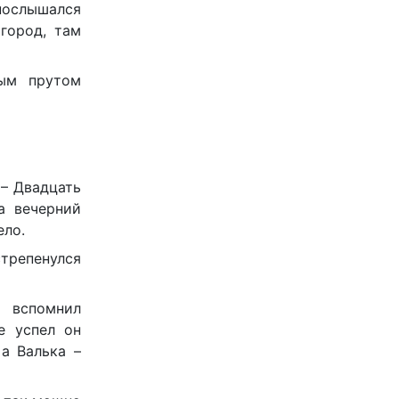
послышался
город, там
вым прутом
 – Двадцать
а вечерний
ело.
трепенулся
 вспомнил
е успел он
а Валька –