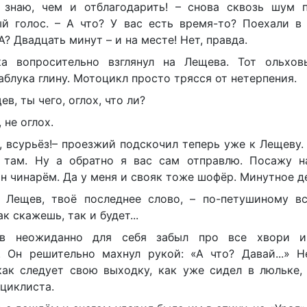
 знаю, чем и отблагодарить! – снова сквозь шум 
ый голос. – А что? У вас есть время-то? Поехали в 
А? Двадцать минут – и на месте! Нет, правда.
ка вопросительно взглянул на Лещева. Тот ольхо
аблука глину. Мотоцикл просто трясся от нетерпения.
ев, ты чего, оглох, что ли?
, не оглох.
, всурьёз!– проезжий подскочил теперь уже к Лещеву.
 там. Ну а обратно я вас сам отправлю. Посажу н
ин чинарём. Да у меня и свояк тоже шофёр. Минутное д
, Лещев, твоё последнее слово, – по-петушиному вс
ак скажешь, так и будет...
в неожиданно для себя забыл про все хвори и
. Он решительно махнул рукой: «А что? Давай...» Н
как следует свою выходку, как уже сидел в люльке, 
циклиста.