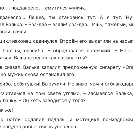
вот... подзанесло, – смутился мужик.
дзанесло... Лещев, ты становись тут. А я тут. Ну
л Валька. – Раз-два – взяли! раз-два... Ишь, тяжёлый, м
авай, взяли!
икл наконец сдвинулся. Втроём его выкатили на насып
, братцы, спасибо! – обрадовался проезжий. – Не з
ться. Ваша деревня как называется?
в сказал. Валька запалил предложенную сигарету «Оп
 но мужик снова остановил его:
сибо, ребятушки! Выручили! Не знаю, чем и отблагодар
ссчитаемся на том свете углями, – засмеялся Валька
 бачку. – Он хоть заводится у тебя?
ак же!
к ногой обдавил педаль, и мотоцикл по-медвежь
и загудел ровно, очень уверенно.