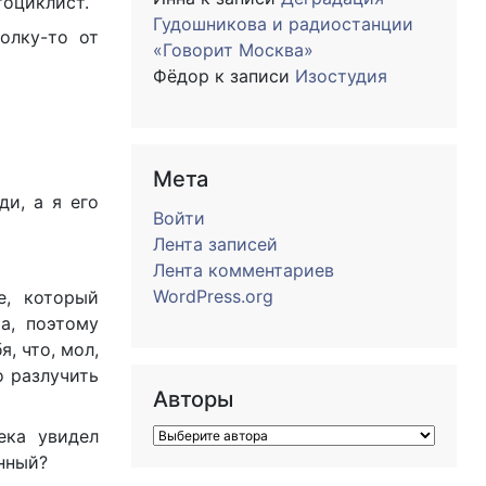
тоциклист.
Гудошникова и радиостанции
олку-то от
«Говорит Москва»
Фёдор
к записи
Изостудия
Мета
ди, а я его
Войти
Лента записей
Лента комментариев
WordPress.org
е, который
а, поэтому
, что, мол,
о разлучить
Авторы
ека увидел
енный?