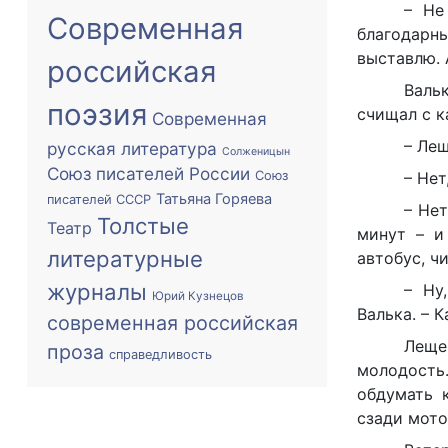
– Не
Современная
благодарн
выставлю. 
российская
Валь
поэзия
счищал с к
Современная
– Лещ
русская литература
Солженицын
Союз писателей России
Союз
– Нет
Татьяна Горяева
писателей СССР
– Нет
Толстые
Театр
минут – и
литературные
автобус, ч
журналы
– Ну
Юрий Кузнецов
Валька. – К
современная российская
Леще
проза
справедливость
молодость
обдумать 
сзади мото