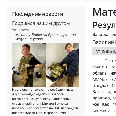
Мат
Последние новости
Резул
Гордимся нашим другом
29.06.2026
Запрос: год
Михаилу Бойко на фронте вручена
медаль Жукова
Василий
№ 1985/8,
Пого
гонит и г
облака, н
сплошь. «
откуда? С
Нам с фронта только что сообщили: наш
Кажется, в
друг, командир одного из взводов,
провода, о
воюющего на Купянском направлении,
же! Как п
старший лейтенант Михаил Бойко за
проявленное мужество на СВО награждён
снежной в
правительственной наградой – очень