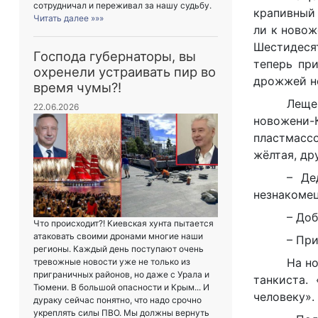
сотрудничал и переживал за нашу судьбу.
крапивный 
Читать далее »»»
ли к новож
Шестидесят
Господа губернаторы, вы
теперь пр
охренели устраивать пир во
дрожжей не
время чумы?!
Леще
22.06.2026
новожени-
пластмассо
жёлтая, др
– Де
незнакомец
– Доб
Что происходит?! Киевская хунта пытается
атаковать своими дронами многие наши
– Пр
регионы. Каждый день поступают очень
На но
тревожные новости уже не только из
приграничных районов, но даже с Урала и
танкиста.
Тюмени. В большой опасности и Крым... И
человеку».
дураку сейчас понятно, что надо срочно
укреплять силы ПВО. Мы должны вернуть