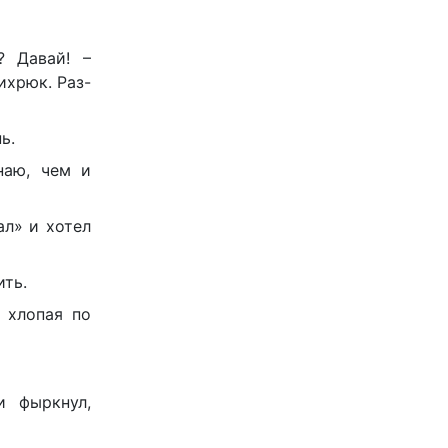
? Давай! –
ихрюк. Раз-
ь.
наю, чем и
ал» и хотел
ить.
, хлопая по
и фыркнул,