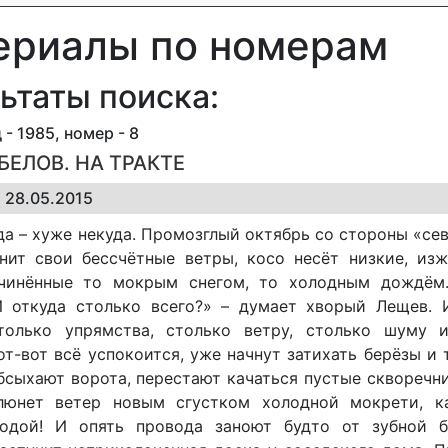
ериалы по номерам
ьтаты поиска:
 - 1985, номер - 8
 БЕЛОВ. НА ТРАКТЕ
 28.05.2015
да – хуже некуда. Промозглый октябрь со стороны «се
онит свои бессчётные ветры, косо несёт низкие, изж
ачинённые то мокрым снегом, то холодным дождём
И откуда столько всего?» – думает хворый Лещев. 
только упрямства, столько ветру, столько шуму 
от-вот всё успокоится, уже начнут затихать берёзы и
бсыхают ворота, перестают качаться пустые скворечни
люнет ветер новым сгустком холодной мокрети, к
одой! И опять провода заноют будто от зубной б