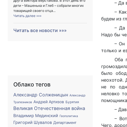
друга Виктора Верстакова. В этот день его
– Да 
дети – Машенька и Глеб – собрали многих
товарищей своего отца...
– Как
Читать далее »»»
будем из г
– Да 
Читать все новости »»»
Надо бы че
– Он 
только и е
Оба 
громоздил
было обод
неохотой. 
Облако тегов
не по одн
неловко т
Александр Солженицын
Александр
помощника
Андрей Артизов
Бурятия
Трапезников
Великая Отечественная война
– Дав
Владимир Мединский
Геополитика
– Во
Григорий Шувалов
Департамент
Чего, дорог