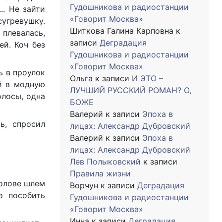
Гудошникова и радиостанции
.. Не зайти
«Говорит Москва»
сугревушку.
Шиткова Галина Карповна
к
 плевалась,
записи
Деградация
й. Коч без
Гудошникова и радиостанции
«Говорит Москва»
ь в проулок
Ольга
к записи
И ЭТО –
й в модную
ЛУЧШИЙ РУССКИЙ РОМАН? О,
олосы, одна
БОЖЕ
Валерий
к записи
Эпоха в
ь, спросил
лицах: Александр Дубровский
Валерий
к записи
Эпоха в
лицах: Александр Дубровский
Лев Полыковский
к записи
Правила жизни
голове шлем
Ворчун
к записи
Деградация
о пособить
Гудошникова и радиостанции
«Говорит Москва»
Инна
к записи
Деградация