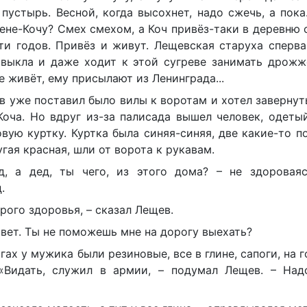
пустырь. Весной, когда высохнет, надо сжечь, а пока.
ене-Кочу? Смех смехом, а Коч привёз-таки в деревню 
и годов. Привёз и живут. Лещевская старуха сперва
ивыкла и даже ходит к этой сугреве занимать дрожже
 живёт, ему присылают из Ленинграда...
в уже поставил было вилы к воротам и хотел завернут
Коча. Но вдруг из-за палисада вышел человек, одеты
вую куртку. Куртка была синяя-синяя, две какие-то п
угая красная, шли от ворота к рукавам.
д, а дед, ты чего, из этого дома? – не здороваяс
.
рого здоровья, – сказал Лещев.
ивет. Ты не поможешь мне на дорогу выехать?
гах у мужика были резиновые, все в глине, сапоги, на 
 «Видать, служил в армии, – подумал Лещев. – Над