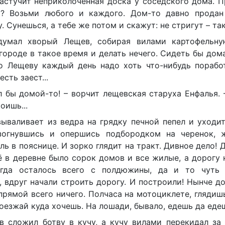
астучит неприколоченная доска у соседского дома. 
к? Возьми любого и каждого. Дом-то давно продан
 Сунешься, а тебе же потом и скажут: не стригут – так 
думал хворый Лещев, собирая вилами картофельну
городе в такое время и делать нечего. Сидеть бы дом
Но Лещеву каждый день надо хоть что-нибудь поработ
сть заест...
л бы домой-то! – ворчит лещевская старуха Енфалья. 
оишь...
вываливает из ведра на грядку печной пепел и уходит
зогнувшись и опершись подбородком на черенок, ж
ль в пояснице. И зорко глядит на тракт. Дивное дело! 
ё в деревне было сорок домов и все жилые, а дорогу 
огда осталось всего с полдюжины, да и то чуть
 вдруг начали строить дорогу. И построили! Нынче д
прямой всего ничего. Полчаса на мотоциклете, глядиш
Поезжай куда хочешь. На лошади, бывало, едешь да едеш
в сложил ботву в кучу, а кучу вилами перекидал за 