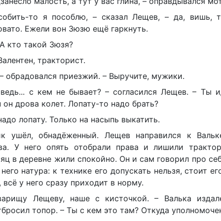
занесло малость, а тут у вас глина, – оправдывался мо
собить-то я пособлю, – сказал Лещев, – да, вишь, т
ловато. Ежели вон Зюзю ещё гаркнуть.
 А кто такой Зюзя?
Валентен, тракторист.
 – обрадовался приезжий. – Выручите, мужики.
ведь... с кем не бывает? – согласился Лещев. – Ты и
н он дрова колет. Лопату-то надо брать?
надо лопату. Только на насыпь выкатить.
к ушёл, обнадёженный. Лещев направился к Вальк
ва. У него опять отобрали права и лишили трактор
яц в деревне жили спокойно. Он и сам говорил про себя
 него натура: к технике его допускать нельзя, стоит ег
, всё у него сразу приходит в норму.
варищу Лещеву, наше с кисточкой. – Валька издал
тбросил топор. – Ты с кем это там? Откуда уполномоч