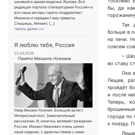
тоскливо з
ценимой в армии медалью Жукова. Вся
бы, да ка
редакция портала «Литературная Россия» и
все наши авторы горячо поздравляют
горожанину.
Михаила и передают ему приветы.
Слышишь, Михаил, […]
Так 
Читать далее »»»
больше в о
на печи. 
Я люблю тебя, Россия
совсем сове
23.06.2026
– Шё
Памяти Михаила Ножкина
во ставу ст
Ока 
Лещев, ра
пройдёт бо
и после не
Теперь, к
брошенные,
Умер Михаил Ножкин. Большой артист.
Интересный поэт. Замечательный
города по 
рассказчик. И, конечно, великий гражданин
к поезду. 
России. Михаил Иванович очень ценил
наше издание, с удовольствием с нами
Леще