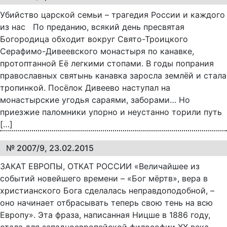
Убийство царской семьи – трагедия России и каждого
из нас По преданию, всякий день пресвятая
Богородица обходит вокруг Свято-Троицкого
Серафимо-Дивеевского монастыря по канавке,
протоптанной Её легкими стопами. В годы попрания
православных святынь канавка заросла землёй и стала
тропинкой. Посёлок Дивеево наступал на
монастырские угодья сараями, заборами… Но
приезжие паломники упорно и неустанно торили путь
[…]
№ 2007/9, 23.02.2015
ЗАКАТ ЕВРОПЫ, ОТКАТ РОССИИ «Величайшее из
событий новейшего времени – «Бог мёртв», вера в
христианского Бога сделалась неправдоподобной, –
оно начинает отбрасывать теперь свою тень на всю
Европу». Эта фраза, написанная Ницше в 1886 году,
стала для западноевропейской философии ХХ века