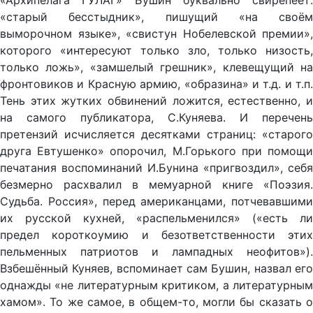
«старый бесстыдник», пишущий «на своём
выморочном языке», «свистун Нобелевской премии»,
которого «интересуют только зло, только низость,
только ложь», «замшелый грешник», клевещущий на
фронтовиков и Красную армию, «образина» и т.д. и т.п.
Тень этих жутких обвинений ложится, естественно, и
на самого публикатора, С.Куняева. И перечень
претензий исчисляется десятками страниц: «старого
друга Евтушенко» опорочил, М.Горького при помощи
печатания воспоминаний И.Бунина «пригвоздил», себя
безмерно расхвалил в мемуарной книге «Поэзия.
Судьба. Россия», перед американцами, потчевавшими
их русской кухней, «распельменился» («есть ли
предел короткоумию и безответственности этих
пельменных патриотов и лампадных неофитов»).
Взбешённый Куняев, вспоминает сам Бушин, назвал его
однажды «не литературным критиком, а литературным
хамом». То же самое, в общем-то, могли бы сказать о