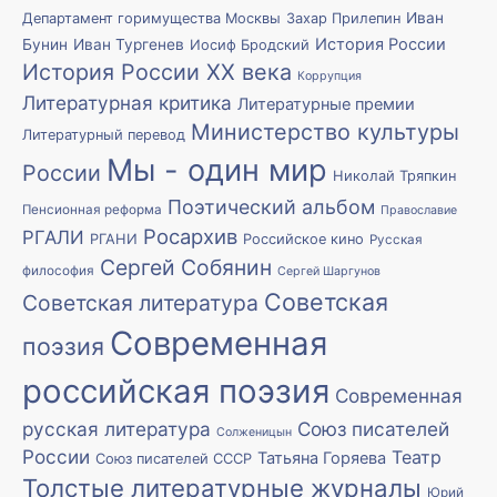
Иван
Департамент горимущества Москвы
Захар Прилепин
История России
Бунин
Иван Тургенев
Иосиф Бродский
История России XX века
Коррупция
Литературная критика
Литературные премии
Министерство культуры
Литературный перевод
Мы - один мир
России
Николай Тряпкин
Поэтический альбом
Пенсионная реформа
Православие
Росархив
РГАЛИ
РГАНИ
Российское кино
Русская
Сергей Собянин
философия
Сергей Шаргунов
Советская
Советская литература
Современная
поэзия
российская поэзия
Современная
русская литература
Союз писателей
Солженицын
России
Театр
Татьяна Горяева
Союз писателей СССР
Толстые литературные журналы
Юрий