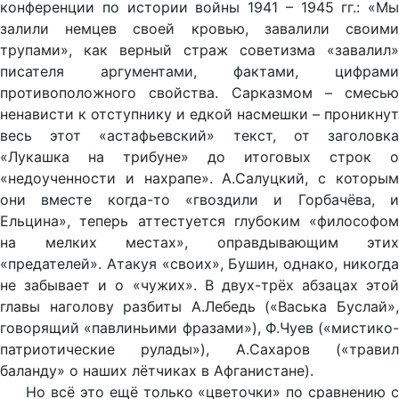
конференции по истории войны 1941 – 1945 гг.: «Мы
залили немцев своей кровью, завалили своими
трупами», как верный страж советизма «завалил»
писателя аргументами, фактами, цифрами
противоположного свойства. Сарказмом – смесью
ненависти к отступнику и едкой насмешки – проникнут
весь этот «астафьевский» текст, от заголовка
«Лукашка на трибуне» до итоговых строк о
«недоученности и нахрапе». А.Салуцкий, с которым
они вместе когда-то «гвоздили и Горбачёва, и
Ельцина», теперь аттестуется глубоким «философом
на мелких местах», оправдывающим этих
«предателей». Атакуя «своих», Бушин, однако, никогда
не забывает и о «чужих». В двух-трёх абзацах этой
главы наголову разбиты А.Лебедь («Васька Буслай»,
говорящий «павлиньими фразами»), Ф.Чуев («мистико-
патриотические рулады»), А.Сахаров («травил
баланду» о наших лётчиках в Афганистане).
Но всё это ещё только «цветочки» по сравнению с