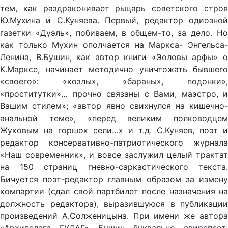
тем, как раздраконивает рыцарь советского строя
Ю.Мухина и С.Куняева. Первый, редактор одиозной
газетки «Дуэль», побиваем, в общем-то, за дело. Но
как только Мухин ополчается на Маркса- Энгельса-
Ленина, В.Бушин, как автор книги «Эоловы арфы» о
К.Марксе, начинает методично уничтожать бывшего
«своего»: «козлы», «бараны», подонки»,
«проститутки»… прочно связаны с Вами, маэстро, и
Вашим стилем»; «автор явно свихнулся на кишечно-
анальной теме», «перед великим полководцем
Жуковым на горшок сели…» и т.д. С.Куняев, поэт и
редактор консервативно-патриотического журнала
«Наш современник», и вовсе заслужил целый трактат
на 150 страниц гневно-саркастического текста.
Бичуется поэт-редактор главным образом за измену
компартии (сдал свой партбилет после назначения на
должность редактора), выразившуюся в публикации
произведений А.Солженицына. При имени же автора
«Архипелага ГУЛАГ» Бушин буквально свирепеет: