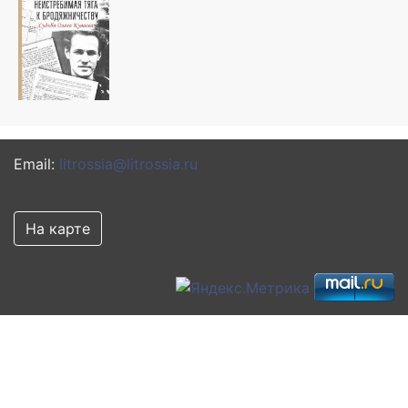
Email:
litrossia@litrossia.ru
На карте