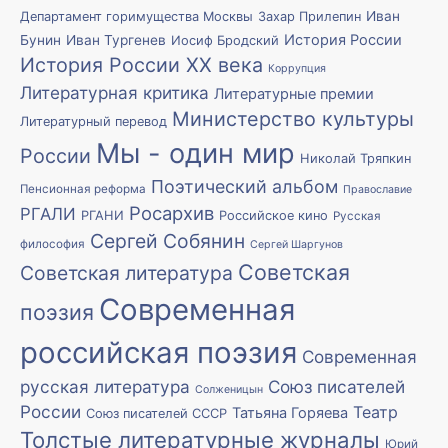
Иван
Департамент горимущества Москвы
Захар Прилепин
История России
Бунин
Иван Тургенев
Иосиф Бродский
История России XX века
Коррупция
Литературная критика
Литературные премии
Министерство культуры
Литературный перевод
Мы - один мир
России
Николай Тряпкин
Поэтический альбом
Пенсионная реформа
Православие
Росархив
РГАЛИ
РГАНИ
Российское кино
Русская
Сергей Собянин
философия
Сергей Шаргунов
Советская
Советская литература
Современная
поэзия
российская поэзия
Современная
русская литература
Союз писателей
Солженицын
России
Театр
Татьяна Горяева
Союз писателей СССР
Толстые литературные журналы
Юрий