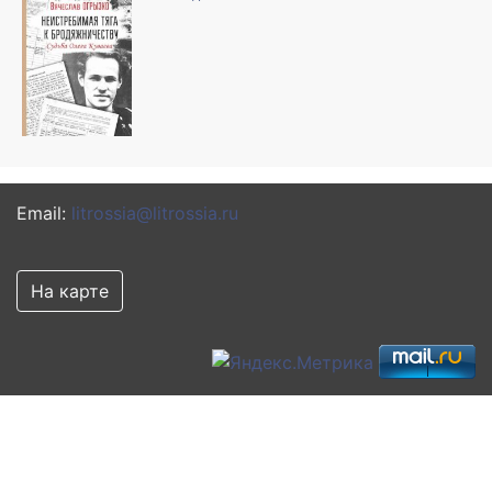
Email:
litrossia@litrossia.ru
На карте