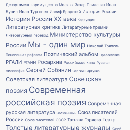
Иван
Департамент горимущества Москвы
Захар Прилепин
История России
Бунин
Иван Тургенев
Иосиф Бродский
История России XX века
Коррупция
Литературная критика
Литературные премии
Министерство культуры
Литературный перевод
Мы - один мир
России
Николай Тряпкин
Поэтический альбом
Пенсионная реформа
Православие
Росархив
РГАЛИ
РГАНИ
Российское кино
Русская
Сергей Собянин
философия
Сергей Шаргунов
Советская
Советская литература
Современная
поэзия
российская поэзия
Современная
русская литература
Союз писателей
Солженицын
России
Театр
Татьяна Горяева
Союз писателей СССР
Толстые литературные журналы
Юрий