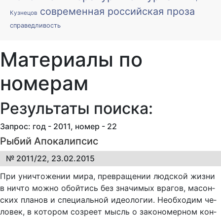
современная российская проза
Кузнецов
справедливость
Материалы по
номерам
Результаты поиска:
Запрос: год - 2011, номер - 22
Рыбий Апокалипсис
№ 2011/22, 23.02.2015
При унич­то­же­нии ми­ра, пре­вра­ще­нии люд­ской жиз­ни
в ни­что мож­но обой­тись без зна­чи­мых вра­гов, ма­сон­
ских пла­нов и спе­ци­аль­ной иде­о­ло­гии. Не­об­хо­дим че­
ло­век, в ко­то­ром со­зре­ет мысль о за­ко­но­мер­ном кон­