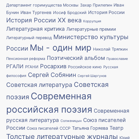
Иван
Департамент горимущества Москвы
Захар Прилепин
История России
Бунин
Иван Тургенев
Иосиф Бродский
История России XX века
Коррупция
Литературная критика
Литературные премии
Министерство культуры
Литературный перевод
Мы - один мир
России
Николай Тряпкин
Поэтический альбом
Пенсионная реформа
Православие
Росархив
РГАЛИ
РГАНИ
Российское кино
Русская
Сергей Собянин
философия
Сергей Шаргунов
Советская
Советская литература
Современная
поэзия
российская поэзия
Современная
русская литература
Союз писателей
Солженицын
России
Театр
Татьяна Горяева
Союз писателей СССР
Толстые литературные журналы
Юрий