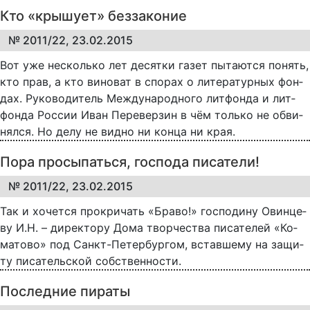
Кто «крышует» беззаконие
№ 2011/22, 23.02.2015
Вот уже не­сколь­ко лет де­сят­ки га­зет пы­та­ют­ся по­нять,
кто прав, а кто ви­но­ват в спо­рах о ли­те­ра­тур­ных фон­
дах. Ру­ко­во­ди­тель Меж­ду­на­род­но­го лит­фон­да и лит­
фон­да Рос­сии Иван Пе­ре­вер­зин в чём толь­ко не об­ви­
нял­ся. Но де­лу не вид­но ни кон­ца ни края.
Пора просыпаться, господа писатели!
№ 2011/22, 23.02.2015
Так и хо­чет­ся про­кри­чать «Бра­во!» гос­по­ди­ну Овин­це­
ву И.Н. – ди­рек­то­ру До­ма твор­че­ст­ва пи­са­те­лей «Ко­
ма­то­во» под Санкт-Пе­тер­бур­гом, встав­ше­му на за­щи­
ту пи­са­тель­ской соб­ст­вен­но­с­ти.
Последние пираты