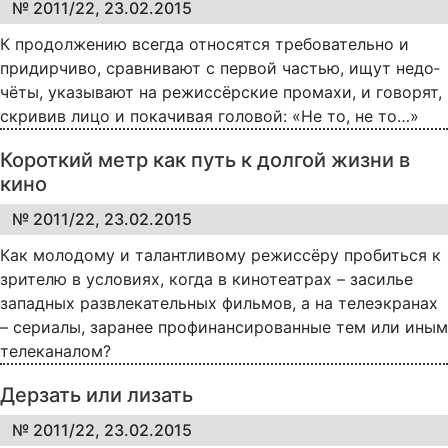
№ 2011/22, 23.02.2015
К про­дол­же­нию все­гда от­но­сят­ся тре­бо­ва­тель­но и
при­дир­чи­во, срав­ни­ва­ют с пер­вой ча­с­тью, ищут не­до­
чё­ты, ука­зы­ва­ют на ре­жис­сёр­ские про­ма­хи, и го­во­рят,
скри­вив ли­цо и по­ка­чи­вая го­ло­вой: «Не то, не то…»
Короткий метр как путь к долгой жизни в
кино
№ 2011/22, 23.02.2015
Как молодому и талантливому режиссёру пробиться к
зрителю в условиях, когда в кинотеатрах – засилье
западных развлекательных фильмов, а на телеэкранах
– сериалы, заранее профинансированные тем или иным
телеканалом?
Дерзать или лизать
№ 2011/22, 23.02.2015