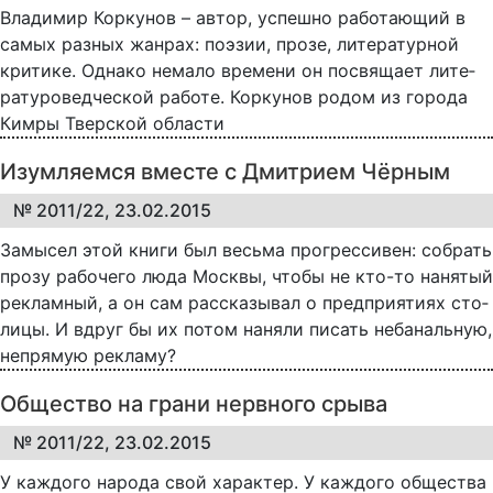
Вла­ди­мир Кор­ку­нов – ав­тор, ус­пеш­но ра­бо­та­ю­щий в
са­мых раз­ных жа­н­рах: по­эзии, про­зе, ли­те­ра­тур­ной
кри­ти­ке. Од­на­ко не­ма­ло вре­ме­ни он по­свя­ща­ет ли­те­
ра­ту­ро­вед­че­с­кой ра­бо­те. Кор­ку­нов ро­дом из го­ро­да
Ки­м­ры Твер­ской об­ла­с­ти
Изумляемся вместе с Дмитрием Чёрным
№ 2011/22, 23.02.2015
За­мы­сел этой кни­ги был весь­ма про­грес­си­вен: со­брать
про­зу ра­бо­че­го лю­да Моск­вы, что­бы не кто-то на­ня­тый
рек­лам­ный, а он сам рас­ска­зы­вал о пред­при­я­ти­ях сто­
ли­цы. И вдруг бы их по­том на­ня­ли пи­сать не­ба­наль­ную,
не­пря­мую рек­ла­му?
Общество на грани нервного срыва
№ 2011/22, 23.02.2015
У каж­до­го на­ро­да свой ха­рак­тер. У каж­до­го об­ще­ст­ва