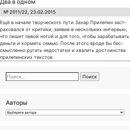
Два в одном
№ 2011/22, 23.02.2015
Ещё в на­ча­ле твор­че­с­ко­го пу­ти За­хар При­ле­пин за­ст­
ра­хо­вал­ся от кри­ти­ки, за­явив в не­сколь­ких ин­тер­вью,
что пи­шет ле­вой но­гой и для то­го, что­бы за­ра­ба­ты­вать
день­ги и кор­мить се­мью. По­сле это­го вро­де бы бес­
смыс­лен­но ру­гать не­до­стат­ки и хва­лить до­сто­ин­ст­ва
при­ле­пин­ских тек­с­тов
Найти:
Авторы