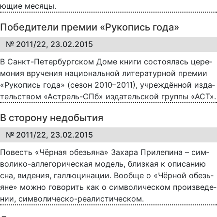
ю­щие ме­ся­цы.
Победители премии «Рукопись года»
№ 2011/22, 23.02.2015
В Санкт-Пе­тер­бург­ском До­ме кни­ги со­сто­я­лась це­ре­
мо­ния вру­че­ния на­ци­о­наль­ной ли­те­ра­тур­ной пре­мии
«Ру­ко­пись го­да» (се­зон 2010–2011), уч­реж­дён­ной из­да­
тель­ст­вом «Ас­т­рель-СПб» из­да­тель­ской груп­пы «АСТ».
В сторону недобытия
№ 2011/22, 23.02.2015
По­весть «Чёр­ная обе­зь­я­на» За­ха­ра При­ле­пи­на – сим­
во­ли­ко-ал­ле­го­ри­че­с­кая мо­дель, близ­кая к опи­са­нию
сна, ви­де­ния, гал­лю­ци­на­ции. Во­об­ще о «Чёр­ной обе­зь­
я­не» мож­но го­во­рить как о сим­во­ли­че­с­ком про­из­ве­де­
нии, сим­во­ли­че­с­ко-ре­а­ли­с­ти­че­с­ком.