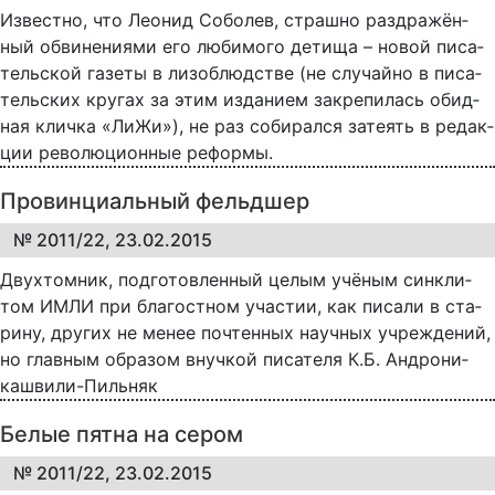
Известно, что Ле­о­нид Со­бо­лев, страш­но раз­дра­жён­
ный об­ви­не­ни­я­ми его лю­би­мо­го де­ти­ща – но­вой пи­са­
тель­ской га­зе­ты в ли­зо­блюд­ст­ве (не слу­чай­но в пи­са­
тель­ских кру­гах за этим из­да­ни­ем за­кре­пи­лась обид­
ная клич­ка «Ли­Жи»), не раз со­би­рал­ся за­те­ять в ре­дак­
ции ре­во­лю­ци­он­ные ре­фор­мы.
Провинциальный фельдшер
№ 2011/22, 23.02.2015
Двух­том­ник, под­го­тов­лен­ный це­лым учё­ным син­к­ли­
том ИМ­ЛИ при бла­го­ст­ном уча­с­тии, как пи­са­ли в ста­
ри­ну, дру­гих не ме­нее по­чтен­ных на­уч­ных уч­реж­де­ний,
но глав­ным об­ра­зом внуч­кой пи­са­те­ля К.Б. Ан­д­ро­ни­
каш­ви­ли-Пиль­няк
Белые пятна на сером
№ 2011/22, 23.02.2015