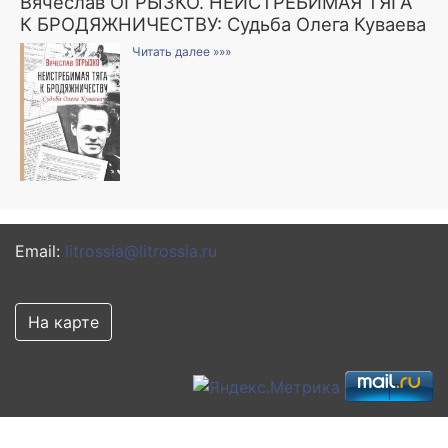
Вячеслав ОГРЫЗКО. НЕИСТРЕБИМАЯ ТЯГА
К БРОДЯЖНИЧЕСТВУ: Судьба Олега Куваева
Читать далее »»»
Email:
litrossia@litrossia.ru
На карте