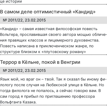
це ис­то­рии
В самом деле оптимистичный «Кандид»
№ 2011/22, 23.02.2015
«Кан­дид» – са­мая из­ве­ст­ная фи­ло­соф­ская по­весть
Воль­те­ра, про­сла­вив­шая сво­е­го ав­то­ра мо­щью об­ли­че­
ния пра­вя­щих клас­сов и ли­це­мер­но­го ду­хо­вен­ст­ва.
По­весть на­пи­са­на в при­клю­чен­че­с­ком жа­н­ре, по
струк­ту­ре близ­ком к «плу­тов­ско­му ро­ма­ну»
Террор в Кёльне, покой в Венгрии
№ 2011/22, 23.02.2015
Язык мой, но враг он – твой. Так я ска­зал бы ино­му фи­
ло­ло­гу по­сле слу­чая на Лю­бек­с­кой ули­це в Кёль­не. Но
тог­да фи­ло­ло­га не по­па­лось, а сей­час го­во­рю вам. В
сам го­род я при­был по при­гла­ше­нию про­фес­со­ра
Вольф­ган­га Ка­за­ка.