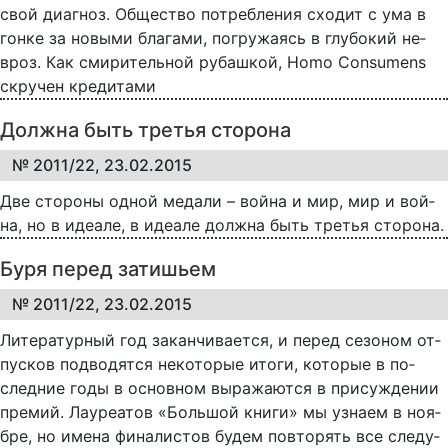
свой ди­а­гноз. Об­ще­ст­во по­треб­ле­ния схо­дит с ума в
гон­ке за но­вы­ми бла­га­ми, по­гру­жа­ясь в глу­бо­кий не­
вроз. Как сми­ри­тель­ной ру­баш­кой, Homo Consumens
скру­чен кре­ди­та­ми
Должна быть третья сторона
№ 2011/22, 23.02.2015
Две сто­ро­ны од­ной ме­да­ли – вой­на и мир, мир и вой­
на, но в иде­а­ле, в иде­а­ле долж­на быть тре­тья сто­ро­на.
Буря перед затишьем
№ 2011/22, 23.02.2015
Ли­те­ра­тур­ный год за­кан­чи­ва­ет­ся, и пе­ред се­зо­ном от­
пу­с­ков под­во­дят­ся не­ко­то­рые ито­ги, ко­то­рые в по­
след­ние го­ды в ос­нов­ном вы­ра­жа­ют­ся в при­суж­де­нии
пре­мий. Ла­у­ре­а­тов «Боль­шой кни­ги» мы уз­на­ем в но­я­
б­ре, но име­на фи­на­ли­с­тов бу­дем по­вто­рять все сле­ду­