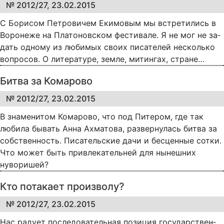
№ 2012/27, 23.02.2015
С Бо­ри­сом Пе­т­ро­ви­чем Еки­мо­вым мы встре­ти­лись в
Во­ро­не­же на Пла­то­нов­ском фе­с­ти­ва­ле. Я не мог не за­
дать од­но­му из лю­би­мых сво­их пи­са­те­лей не­сколь­ко
во­про­сов. О ли­те­ра­ту­ре, зем­ле, ми­тин­гах, стра­не…
Битва за Комарово
№ 2012/27, 23.02.2015
В знаменитом Комарово, что под Питером, где так
любила бывать Анна Ахматова, развернулась битва за
собственность. Писательские дачи и бесценные сотки.
Что может быть привлекательней для нынешних
нуворишей?
Кто потакает произволу?
№ 2012/27, 23.02.2015
Нас ра­ду­ет по­сле­до­ва­тель­ная по­зи­ция го­су­дар­ст­вен­