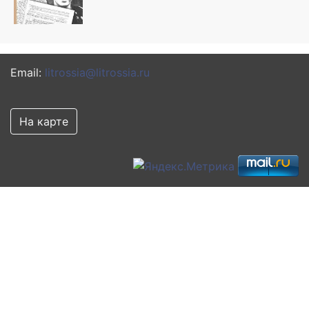
Email:
litrossia@litrossia.ru
На карте