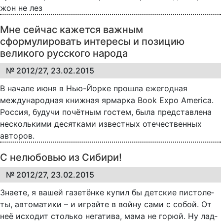
жон не лез
Мне сейчас кажется важным
сформулировать интересы и позицию
великого русского народа
№ 2012/27, 23.02.2015
В начале июня в Нью-Йорке прошла ежегодная
международная книжная ярмарка Book Expo America.
Россия, будучи почётным гостем, была представлена
несколькими десятками известных отечественных
авторов.
С нелюбовью из Сибири!
№ 2012/27, 23.02.2015
Зна­е­те, я ва­шей га­зе­тён­ке ку­пил бы дет­ские пи­с­то­ле­
ты, ав­то­ма­ти­ки – и иг­рай­те в вой­ну са­ми с со­бой. От
неё ис­хо­дит столь­ко не­га­ти­ва, ма­ма не го­рюй. Ну лад­