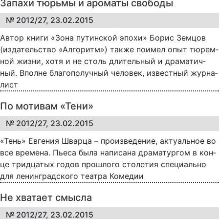
Запахи тюрьмы и ароматы свободы
№ 2012/27, 23.02.2015
Ав­тор кни­ги «Зо­на пу­тин­ской эпо­хи» Бо­рис Зем­цов
(из­да­тель­ст­во «Ал­го­ритм») так­же по­имел опыт тю­рем­
ной жиз­ни, хо­тя и не столь дли­тель­ный и дра­ма­тич­
ный. Впол­не бла­го­по­луч­ный че­ло­век, из­ве­ст­ный жур­на­
лист
По мотивам «Тени»
№ 2012/27, 23.02.2015
«Тень» Ев­ге­ния Швар­ца – про­из­ве­де­ние, ак­ту­аль­ное во
все вре­ме­на. Пье­са бы­ла на­пи­са­на дра­ма­тур­гом в кон­
це трид­ца­тых го­дов про­шло­го сто­ле­тия спе­ци­аль­но
для ле­нин­град­ско­го те­а­т­ра Ко­ме­дии
Не хватает смысла
№ 2012/27, 23.02.2015