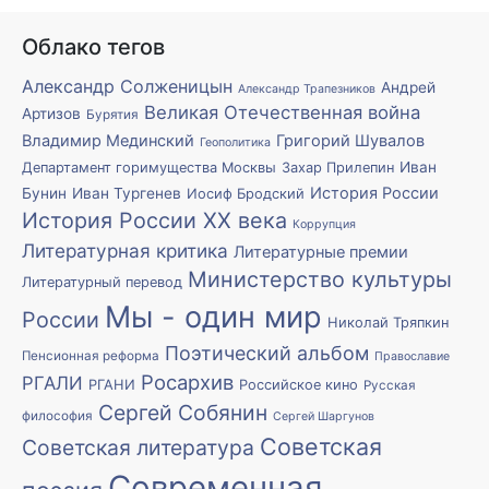
Облако тегов
Александр Солженицын
Андрей
Александр Трапезников
Великая Отечественная война
Артизов
Бурятия
Владимир Мединский
Григорий Шувалов
Геополитика
Иван
Департамент горимущества Москвы
Захар Прилепин
История России
Бунин
Иван Тургенев
Иосиф Бродский
История России XX века
Коррупция
Литературная критика
Литературные премии
Министерство культуры
Литературный перевод
Мы - один мир
России
Николай Тряпкин
Поэтический альбом
Пенсионная реформа
Православие
Росархив
РГАЛИ
РГАНИ
Российское кино
Русская
Сергей Собянин
философия
Сергей Шаргунов
Советская
Советская литература
Современная