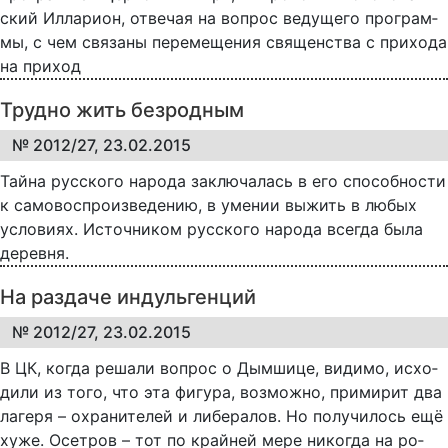
ский Ил­ла­ри­он, от­ве­чая на во­прос ве­ду­ще­го про­грам­
мы, с чем свя­за­ны пе­ре­ме­ще­ния свя­щен­ст­ва с при­хо­да
на при­ход
Трудно жить безродным
№ 2012/27, 23.02.2015
Тайна русского народа заключалась в его способности
к самовоспроизведению, в умении выжить в любых
условиях. Источником русского народа всегда была
деревня.
На раздаче индульгенций
№ 2012/27, 23.02.2015
В ЦК, ког­да ре­ша­ли во­прос о Дым­ши­це, ви­ди­мо, ис­хо­
ди­ли из то­го, что эта фи­гу­ра, воз­мож­но, при­ми­рит два
ла­ге­ря – ох­ра­ни­те­лей и ли­бе­ра­лов. Но по­лу­чи­лось ещё
ху­же. Осе­т­ров – тот по край­ней ме­ре ни­ког­да на ро­