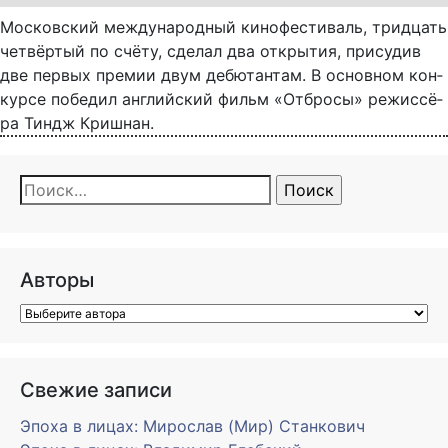
Мос­ков­ский меж­ду­на­род­ный ки­но­фе­с­ти­валь, трид­цать
чет­вёр­тый по счё­ту, сде­лал два от­кры­тия, при­су­див
две пер­вых пре­мии двум де­бю­тан­там. В ос­нов­ном кон­
кур­се по­бе­дил ан­г­лий­ский фильм «От­бро­сы» ре­жис­сё­
ра Тиндж Криш­нан.
Найти:
Авторы
Свежие записи
Эпоха в лицах: Мирослав (Мир) Станкович