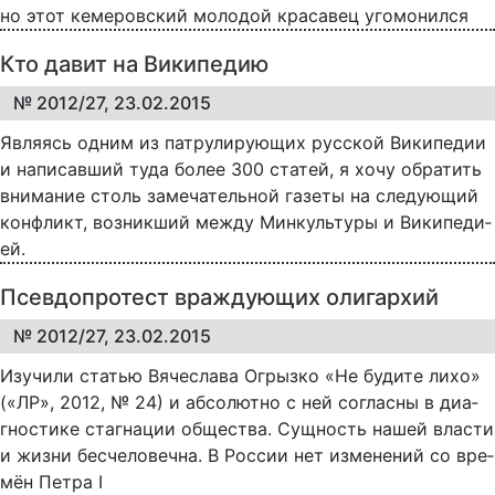
но этот ке­ме­ров­ский мо­ло­дой кра­са­вец уго­мо­нил­ся
Кто давит на Википедию
№ 2012/27, 23.02.2015
Яв­ля­ясь од­ним из па­т­ру­ли­ру­ю­щих рус­ской Ви­ки­пе­дии
и на­пи­сав­ший ту­да бо­лее 300 ста­тей, я хо­чу об­ра­тить
вни­ма­ние столь за­ме­ча­тель­ной га­зе­ты на сле­ду­ю­щий
кон­фликт, воз­ник­ший меж­ду Мин­куль­ту­ры и Ви­ки­пе­ди­
ей.
Псевдопротест враждующих олигархий
№ 2012/27, 23.02.2015
Изучили ста­тью Вя­че­сла­ва Ог­рыз­ко «Не бу­ди­те ли­хо»
(«ЛР», 2012, № 24) и аб­со­лют­но с ней со­глас­ны в ди­а­
гно­с­ти­ке стаг­на­ции об­ще­ст­ва. Сущ­ность на­шей вла­с­ти
и жиз­ни бес­че­ло­веч­на. В Рос­сии нет из­ме­не­ний со вре­
мён Пе­т­ра I