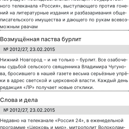
но­го те­ле­ка­на­ла «Рос­сия», вы­сту­па­ю­ще­го про­тив го­не­
ний на ли­те­ра­тур­ные из­да­ния и раз­ба­за­ри­ва­ния об­ще­
пи­са­тель­ско­го иму­ще­ст­ва и да­ю­ще­го по ру­кам все­воз­
мож­ным рва­чам
Возмущённая паства бурлит
№ 2012/27, 23.02.2015
Ниж­ний Нов­го­род – и не толь­ко – бур­лит. Все оза­бо­че­
ны судь­бой сель­ско­го свя­щен­ни­ка Вла­ди­ми­ра Чу­гу­но­
ва, бро­сив­ше­го в на­шей га­зе­те весь­ма се­рь­ёз­ные уп­рё­
ки в ад­рес свет­ской и цер­ков­ной вла­с­ти. Каж­дый день
ре­дак­ция «ЛР» по­лу­ча­ет но­вые от­кли­ки.
Слова и дела
№ 2012/27, 23.02.2015
Не­дав­но на те­ле­ка­на­ле «Рос­сия 24», в еже­не­дель­ной
про­грам­ме «Цер­ковь и мир», ми­т­ро­по­лит Во­ло­ко­лам­