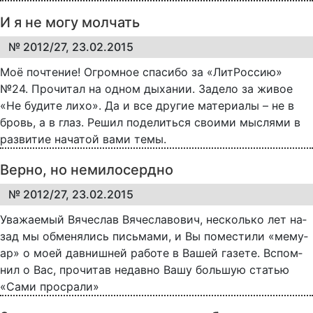
И я не могу молчать
№ 2012/27, 23.02.2015
Моё по­чте­ние! Ог­ром­ное спа­си­бо за «Ли­т­Рос­сию»
№24. Про­чи­тал на од­ном ды­ха­нии. За­де­ло за жи­вое
«Не бу­ди­те ли­хо». Да и все дру­гие ма­те­ри­а­лы – не в
бровь, а в глаз. Ре­шил по­де­лить­ся сво­ими мыслями в
развитие на­ча­той ва­ми те­мы.
Верно, но немилосердно
№ 2012/27, 23.02.2015
Ува­жа­е­мый Вя­че­слав Вя­че­сла­во­вич, не­сколь­ко лет на­
зад мы об­ме­ня­лись пись­ма­ми, и Вы по­ме­с­ти­ли «ме­му­
ар» о мо­ей дав­ниш­ней ра­бо­те в Ва­шей га­зе­те. Вспом­
нил о Вас, про­чи­тав не­дав­но Ва­шу боль­шую ста­тью
«Са­ми про­сра­ли»