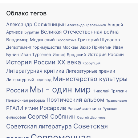
Облако тегов
Александр Солженицын
Андрей
Александр Трапезников
Великая Отечественная война
Артизов
Бурятия
Владимир Мединский
Григорий Шувалов
Геополитика
Иван
Департамент горимущества Москвы
Захар Прилепин
История России
Бунин
Иван Тургенев
Иосиф Бродский
История России XX века
Коррупция
Литературная критика
Литературные премии
Министерство культуры
Литературный перевод
Мы - один мир
России
Николай Тряпкин
Поэтический альбом
Пенсионная реформа
Православие
Росархив
РГАЛИ
РГАНИ
Российское кино
Русская
Сергей Собянин
философия
Сергей Шаргунов
Советская
Советская литература
Современная