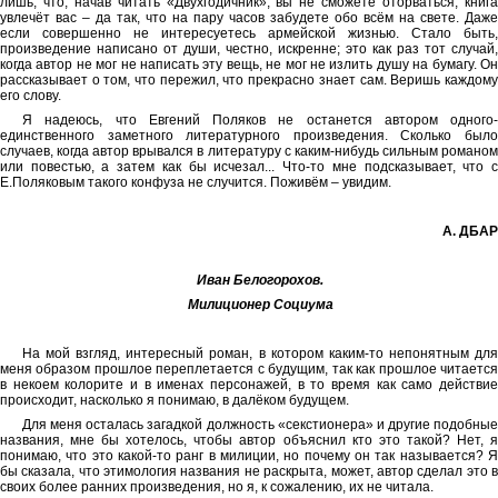
лишь, что, начав читать «Двухгодичник», вы не сможете оторваться, книга
увлечёт вас – да так, что на пару часов забудете обо всём на свете. Даже
если совершенно не интересуетесь армейской жизнью. Стало быть,
произведение написано от души, честно, искренне; это как раз тот случай,
когда автор не мог не написать эту вещь, не мог не излить душу на бумагу. Он
рассказывает о том, что пережил, что прекрасно знает сам. Веришь каждому
его слову.
Я надеюсь, что Евгений Поляков не останется автором одного-
единственного заметного литературного произведения. Сколько было
случаев, когда автор врывался в литературу с каким-нибудь сильным романом
или повестью, а затем как бы исчезал... Что-то мне подсказывает, что с
Е.Поляковым такого конфуза не случится. Поживём – увидим.
А. ДБАР
Иван Белогорохов.
Милиционер Социума
На мой взгляд, интересный роман, в котором каким-то непонятным для
меня образом прошлое переплетается с будущим, так как прошлое читается
в некоем колорите и в именах персонажей, в то время как само действие
происходит, насколько я понимаю, в далёком будущем.
Для меня осталась загадкой должность «секстионера» и другие подобные
названия, мне бы хотелось, чтобы автор объяснил кто это такой? Нет, я
понимаю, что это какой-то ранг в милиции, но почему он так называется? Я
бы сказала, что этимология названия не раскрыта, может, автор сделал это в
своих более ранних произведения, но я, к сожалению, их не читала.