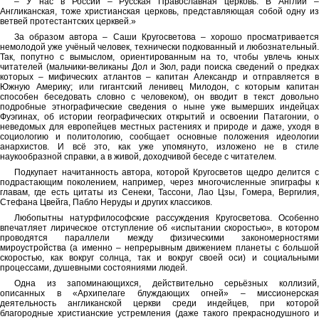
– У нас в России – Русская Православная церковь. В Англии –
Англиканская, тоже христианская церковь, представляющая собой одну из
ветвей протестантских церквей.»
За образом автора – Саши Кругосветова – хорошо просматривается
немолодой уже учёный человек, технически подкованный и любознательный.
Так, попутно с вымыслом, ориентированным на то, чтобы увлечь юных
читателей (мальчики-великаны Дол и Зюл, ради поиска сведений о предках
которых – мифических атлантов – капитан Александр и отправляется в
Южную Америку; или гигантский ленивец Милодон, с которым капитан
способен беседовать словно с человеком), он вводит в текст довольно
подробные этнографические сведения о ныне уже вымерших индейцах
Фуэгинах, об истории географических открытий и освоении Патагонии, о
неведомых для европейцев местных растениях и природе и даже, уходя в
социологию и политологию, сообщает основные положения идеологии
анархистов. И всё это, как уже упомянуто, изложено не в стиле
наукообразной справки, а в живой, доходчивой беседе с читателем.
Подкупает начитанность автора, которой Кругосветов щедро делится с
подрастающим поколением, например, через многочисленные эпиграфы к
главам, где есть цитаты из Сенеки, Тассони, Лао Цзы, Гомера, Вергилия,
Стефана Цвейга, Пабло Неруды и других классиков.
Любопытны натурфилософские рассуждения Кругосветова. Особенно
впечатляет лирическое отступление об «испытании скоростью», в котором
проводятся параллели между физическими закономерностями
мироустройства (а именно – непрерывным движением планеты с большой
скоростью, как вокруг солнца, так и вокруг своей оси) и социальными
процессами, душевными состояниями людей.
Одна из запоминающихся, действительно серьёзных коллизий,
описанных в «Архипелаге блуждающих огней» – миссионерская
деятельность англиканской церкви среди индейцев, при которой
благородные христианские устремления (даже такого прекраснодушного и