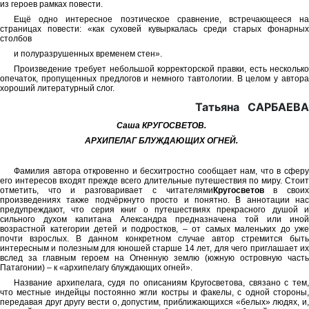
из героев рамках повести.
Ещё одно интересное поэтическое сравнение, встречающееся на
страницах повести: «как суховей кувыркалась среди старых фонарных
столбов
и полуразрушенных временем стен».
Произведение требует небольшой корректорской правки, есть несколько
опечаток, пропущенных предлогов и немного тавтологии. В целом у автора
хороший литературный слог.
Татьяна САРБАЕВА
Саша КРУГОСВЕТОВ.
АРХИПЕЛАГ БЛУЖДАЮЩИХ ОГНЕЙ.
Фамилия автора откровенно и бесхитростно сообщает нам, что в сферу
его интересов входят прежде всего длительные путешествия по миру. Стоит
отметить, что и разговаривает с читателями
Кругосветов
в свои
произведениях также подчёркнуто просто и понятно. В аннотации нас
предупреждают, что серия книг о путешествиях прекрасного душой и
сильного духом капитана Александра предназначена той или иной
возрастной категории детей и подростков, – от самых маленьких до уже
почти взрослых. В данном конкретном случае автор стремится быть
интересным и полезным для юношей старше 14 лет, для чего приглашает их
вслед за главным героем на Огненную землю (южную островную часть
Патагонии) – к «архипелагу блуждающих огней».
Название архипелага, судя по описаниям Кругосветова, связано с тем,
что местные индейцы постоянно жгли костры и факелы, с одной стороны,
передавая друг другу вести о, допустим, приближающихся «белых» людях, и,