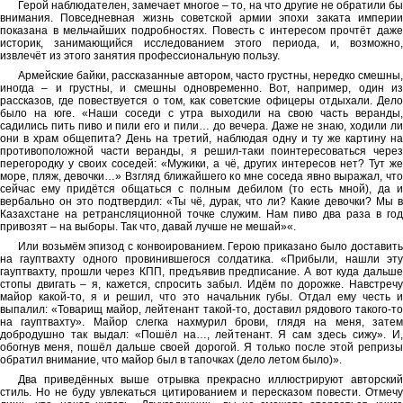
Герой наблюдателен, замечает многое – то, на что другие не обратили бы
внимания. Повседневная жизнь советской армии эпохи заката империи
показана в мельчайших подробностях. Повесть с интересом прочтёт даже
историк, занимающийся исследованием этого периода, и, возможно,
извлечёт из этого занятия профессиональную пользу.
Армейские байки, рассказанные автором, часто грустны, нередко смешны,
иногда – и грустны, и смешны одновременно. Вот, например, один из
рассказов, где повествуется о том, как советские офицеры отдыхали. Дело
было на юге. «Наши соседи с утра выходили на свою часть веранды,
садились пить пиво и пили его и пили… до вечера. Даже не знаю, ходили ли
они в храм общепита? День на третий, наблюдая одну и ту же картину на
противоположной части веранды, я решил-таки поинтересоваться через
перегородку у своих соседей: «Мужики, а чё, других интересов нет? Тут же
море, пляж, девочки…» Взгляд ближайшего ко мне соседа явно выражал, что
сейчас ему придётся общаться с полным дебилом (то есть мной), да и
вербально он это подтвердил: «Ты чё, дурак, что ли? Какие девочки? Мы в
Казахстане на ретрансляционной точке служим. Нам пиво два раза в год
привозят – на выборы. Так что, давай лучше не мешай»«.
Или возьмём эпизод с конвоированием. Герою приказано было доставить
на гауптвахту одного провинившегося солдатика. «Прибыли, нашли эту
гауптвахту, прошли через КПП, предъявив предписание. А вот куда дальше
стопы двигать – я, кажется, спросить забыл. Идём по дорожке. Навстречу
майор какой-то, я и решил, что это начальник губы. Отдал ему честь и
выпалил: «Товарищ майор, лейтенант такой-то, доставил рядового такого-то
на гауптвахту». Майор слегка нахмурил брови, глядя на меня, затем
добродушно так выдал: «Пошёл на…, лейтенант. Я сам здесь сижу». И,
обогнув меня, пошёл дальше своей дорогой. Я только после этой репризы
обратил внимание, что майор был в тапочках (дело летом было)».
Два приведённых выше отрывка прекрасно иллюстрируют авторский
стиль. Но не буду увлекаться цитированием и пересказом повести. Отмечу