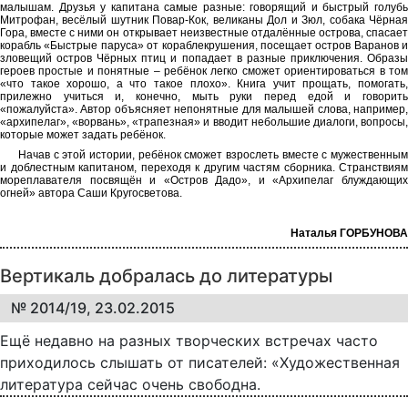
малышам. Друзья у капитана самые разные: говорящий и быстрый голубь
Митрофан, весёлый шутник Повар-Кок, великаны Дол и Зюл, собака Чёрная
Гора, вместе с ними он открывает неизвестные отдалённые острова, спасает
корабль «Быстрые паруса» от кораблекрушения, посещает остров Варанов и
зловещий остров Чёрных птиц и попадает в разные приключения. Образы
героев простые и понятные – ребёнок легко сможет ориентироваться в том
«что такое хорошо, а что такое плохо». Книга учит прощать, помогать,
прилежно учиться и, конечно, мыть руки перед едой и говорить
«пожалуйста». Автор объясняет непонятные для малышей слова, например,
«архипелаг», «ворвань», «трапезная» и вводит небольшие диалоги, вопросы,
которые может задать ребёнок.
Начав с этой истории, ребёнок сможет взрослеть вместе с мужественным
и доблестным капитаном, переходя к другим частям сборника. Странствиям
мореплавателя посвящён и «Остров Дадо», и «Архипелаг блуждающих
огней» автора Саши Кругосветова.
Наталья ГОРБУНОВА
Вертикаль добралась до литературы
№ 2014/19, 23.02.2015
Ещё недавно на разных творческих встречах часто
приходилось слышать от писателей: «Художественная
литература сейчас очень свободна.