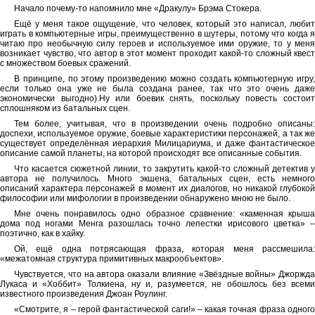
Начало почему-то напомнило мне «Дракулу» Брэма Стокера.
Ещё у меня такое ощущение, что человек, который это написал, любит
играть в компьютерные игры, преимущественно в шутеры, потому что когда я
читаю про необычную силу героев и используемое ими оружие, то у меня
возникает чувство, что автор в этот момент проходит какой-то сложный квест
с множеством боевых сражений.
В принципе, по этому произведению можно создать компьютерную игру,
если только она уже не была создана ранее, так что это очень даже
экономически выгодно).Ну или боевик снять, поскольку повесть состоит
сплошняком из батальных сцен.
Тем более, учитывая, что в произведении очень подробно описаны:
доспехи, используемое оружие, боевые характеристики персонажей, а так же
существует определённая иерархия Милицариума, и даже фантастическое
описание самой планеты, на которой происходят все описанные события.
Что касается сюжетной линии, то закрутить какой-то сложный детектив у
автора не получилось. Много экшена, батальных сцен, есть немного
описаний характера персонажей в момент их диалогов, но никакой глубокой
философии или мифологии в произведении обнаружено мною не было.
Мне очень понравилось одно образное сравнение: «каменная крыша
дома под ногами Менга разошлась точно лепестки ирисового цветка» –
поэтично, как в хайку.
Ой, ещё одна потрясающая фраза, которая меня рассмешила:
«межатомная структура примитивных макрообъектов».
Чувствуется, что на автора оказали влияние «Звёздные войны» Джоржда
Лукаса и «Хоббит» Толкиена, ну и, разумеется, не обошлось без всеми
известного произведения Джоан Роулинг.
«Смотрите, я – герой фантастической саги!» – какая точная фраза одного