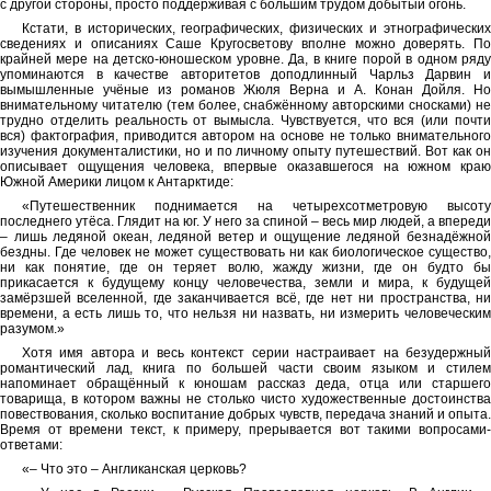
с другой стороны, просто поддерживая с большим трудом добытый огонь.
Кстати, в исторических, географических, физических и этнографических
сведениях и описаниях Саше Кругосветову вполне можно доверять. По
крайней мере на детско-юношеском уровне. Да, в книге порой в одном ряду
упоминаются в качестве авторитетов доподлинный Чарльз Дарвин и
вымышленные учёные из романов Жюля Верна и А. Конан Дойля. Но
внимательному читателю (тем более, снабжённому авторскими сносками) не
трудно отделить реальность от вымысла. Чувствуется, что вся (или почти
вся) фактография, приводится автором на основе не только внимательного
изучения документалистики, но и по личному опыту путешествий. Вот как он
описывает ощущения человека, впервые оказавшегося на южном краю
Южной Америки лицом к Антарктиде:
«Путешественник поднимается на четырехсотметровую высоту
последнего утёса. Глядит на юг. У него за спиной – весь мир людей, а впереди
– лишь ледяной океан, ледяной ветер и ощущение ледяной безнадёжной
бездны. Где человек не может существовать ни как биологическое существо,
ни как понятие, где он теряет волю, жажду жизни, где он будто бы
прикасается к будущему концу человечества, земли и мира, к будущей
замёрзшей вселенной, где заканчивается всё, где нет ни пространства, ни
времени, а есть лишь то, что нельзя ни назвать, ни измерить человеческим
разумом.»
Хотя имя автора и весь контекст серии настраивает на безудержный
романтический лад, книга по большей части своим языком и стилем
напоминает обращённый к юношам рассказ деда, отца или старшего
товарища, в котором важны не столько чисто художественные достоинства
повествования, сколько воспитание добрых чувств, передача знаний и опыта.
Время от времени текст, к примеру, прерывается вот такими вопросами-
ответами:
«– Что это – Англиканская церковь?