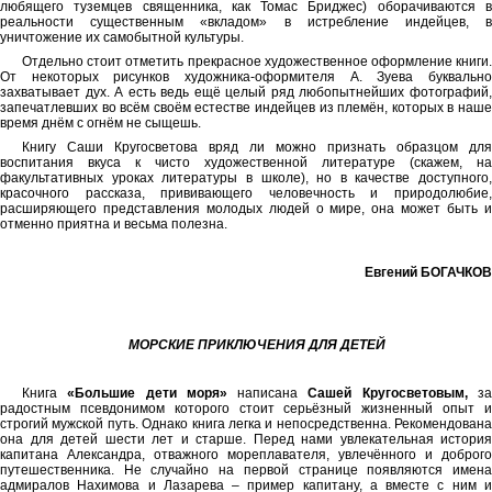
любящего туземцев священника, как Томас Бриджес) оборачиваются в
реальности существенным «вкладом» в истребление индейцев, в
уничтожение их самобытной культуры.
Отдельно стоит отметить прекрасное художественное оформление книги.
От некоторых рисунков художника-оформителя А. Зуева буквально
захватывает дух. А есть ведь ещё целый ряд любопытнейших фотографий,
запечатлевших во всём своём естестве индейцев из племён, которых в наше
время днём с огнём не сыщешь.
Книгу Саши Кругосветова вряд ли можно признать образцом для
воспитания вкуса к чисто художественной литературе (скажем, на
факультативных уроках литературы в школе), но в качестве доступного,
красочного рассказа, прививающего человечность и природолюбие,
расширяющего представления молодых людей о мире, она может быть и
отменно приятна и весьма полезна.
Евгений БОГАЧКОВ
МОРСКИЕ ПРИКЛЮЧЕНИЯ ДЛЯ ДЕТЕЙ
Книга
«Большие дети моря»
написана
Сашей Кругосветовым,
з
радостным псевдонимом которого стоит серьёзный жизненный опыт и
строгий мужской путь. Однако книга легка и непосредственна. Рекомендована
она для детей шести лет и старше. Перед нами увлекательная история
капитана Александра, отважного мореплавателя, увлечённого и доброго
путешественника. Не случайно на первой странице появляются имена
адмиралов Нахимова и Лазарева – пример капитану, а вместе с ним и