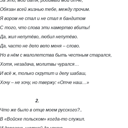
За это, мой батя, родимый мой отче,
Обязан всей жизнью тебе, между прочим.
Я вором не стал и не стал я бандитом
С того, что слова эти намертво вбиты!
Да, жил непутёво, любил непутёво.
Да, часто не дело вело меня – слово.
Но в нём с малолетства быть честным старался,
Хотя, незадача, молитвы чурался…
И всё ж, только скрутит и делу шабаш,
Хочу – не хочу, но твержу: «Отче наш…»
2.
Что же было в отце моем русского?..
В «Войске польском» когда-то служил.