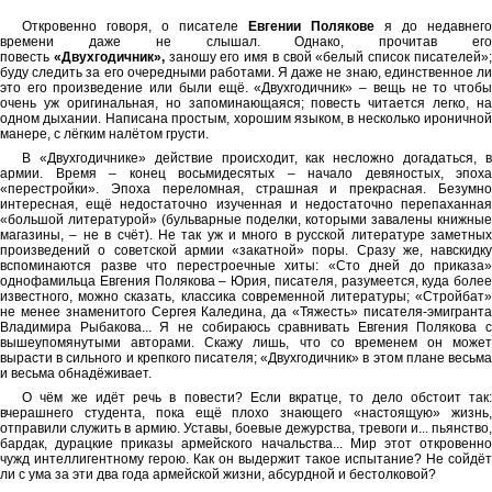
Откровенно говоря, о писателе
Евгении Полякове
я до недавнего
времени даже не слышал. Однако, прочитав его
повесть
«Двухгодичник»,
заношу его имя в свой «белый список писателей»
буду следить за его очередными работами. Я даже не знаю, единственное ли
это его произведение или были ещё. «Двухгодичник» – вещь не то чтобы
очень уж оригинальная, но запоминающаяся; повесть читается легко, на
одном дыхании. Написана простым, хорошим языком, в несколько ироничной
манере, с лёгким налётом грусти.
В «Двухгодичнике» действие происходит, как несложно догадаться, в
армии. Время – конец восьмидесятых – начало девяностых, эпоха
«перестройки». Эпоха переломная, страшная и прекрасная. Безумно
интересная, ещё недостаточно изученная и недостаточно перепаханная
«большой литературой» (бульварные поделки, которыми завалены книжные
магазины, – не в счёт). Не так уж и много в русской литературе заметных
произведений о советской армии «закатной» поры. Сразу же, навскидку
вспоминаются разве что перестроечные хиты: «Сто дней до приказа»
однофамильца Евгения Полякова – Юрия, писателя, разумеется, куда более
известного, можно сказать, классика современной литературы; «Стройбат»
не менее знаменитого Сергея Каледина, да «Тяжесть» писателя-эмигранта
Владимира Рыбакова... Я не собираюсь сравнивать Евгения Полякова с
вышеупомянутыми авторами. Скажу лишь, что со временем он может
вырасти в сильного и крепкого писателя; «Двухгодичник» в этом плане весьма
и весьма обнадёживает.
О чём же идёт речь в повести? Если вкратце, то дело обстоит так:
вчерашнего студента, пока ещё плохо знающего «настоящую» жизнь,
отправили служить в армию. Уставы, боевые дежурства, тревоги и... пьянство,
бардак, дурацкие приказы армейского начальства... Мир этот откровенно
чужд интеллигентному герою. Как он выдержит такое испытание? Не сойдёт
ли с ума за эти два года армейской жизни, абсурдной и бестолковой?