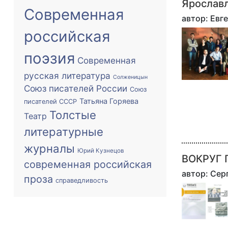
Ярославл
Современная
автор: Евг
российская
поэзия
Современная
русская литература
Солженицын
Союз писателей России
Союз
Татьяна Горяева
писателей СССР
Толстые
Театр
литературные
журналы
Юрий Кузнецов
ВОКРУГ 
современная российская
автор: Се
проза
справедливость