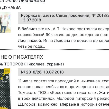
ию Инны Лиснянской
на ДУНАЕВА
Рубрика в газете: Связь поколений, № 2018/
13.07.2018
В библиотеке им. А.П. Чехова состоялся вечер
посвящённый 90-летию со дня рождения поэ
Лиснянской. Инна Львовна не дожила до свое
четыре года...
НЕ О ПИСАТЕЛЯХ
рь ТОПОРОВ (Николаев, Украина)
№ 2018/26, 13.07.2018
11 июля состоялся последний в нынешнем те
сезоне показ необычного премьерного спекта
Томского ТЮЗа «Крестьяне о писателях. Жити
в трёх действиях». Молодой питерский режи
Д.Егоров, возможно, впервые в истории отеч