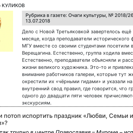
ор КУЛИКОВ
Рубрика в газете: Очаги культуры, № 2018/26
13.07.2018
Дело с Новой Третьяковкой завертелось ещё
месяце, когда преподаватели исторического 
МГУ вместе со своими студентами посетили 
Верещагина. Естественно, группа ходила вмес
Естественно, преподаватели объясняли и рас
жизни великого художника. Это-то и привлек
внимание работников галереи, которые тут ж
окрестили их «чёрными гидами» и указали на
внутренний свод правил, где говорится, что г
одного до двадцати пяти человек причисляют
экскурсиям.
 потоп испортить праздник «Любви, Семьи 
и»?
ак трудно в центре Православия – Муроме – ис