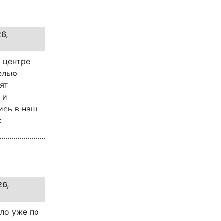
26,
в центре
елью
ят
 и
ись в наш
х
26,
ло уже по