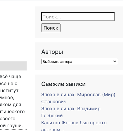
Найти:
Авторы
 всё чаще
се не с
Свежие записи
институт
Эпоха в лицах: Мирослав (Мир)
умное,
Станкович
аяком для
Эпоха в лицах: Владимир
итического
Глебский
 своего
Капитан Жеглов был просто
кой груши.
ангелом…