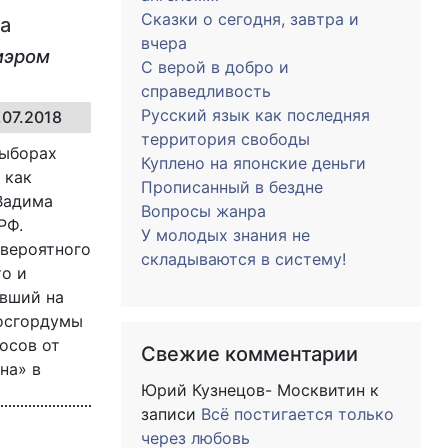
Сказки о сегодня, завтра и
да
вчера
мэром
С верой в добро и
справедливость
Русский язык как последняя
.07.2018
территория свободы
выборах
Куплено на японские деньги
 как
Прописанный в бездне
Вадима
Вопросы жанра
РФ.
У молодых знания не
 вероятного
складываются в систему!
то и
ивший на
Мосгордумы
осов от
Свежие комментарии
на» в
Юрий Кузнецов- Москвитин
к
записи
Всё постигается только
через любовь