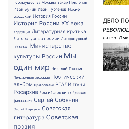
горимущества Москвы
Захар Прилепин
Иван Бунин
Иван Тургенев
Иосиф
История России
Бродский
ДЕЛО П
История России XX века
РЕВОЛЮЦ
Литературная критика
Коррупция
автор: Дм
Литературные премии
Литературный
Министерство
перевод
Мы -
культуры России
один мир
Николай Тряпкин
Поэтический
Пенсионная реформа
альбом
РГАЛИ
РГАНИ
Православие
Росархив
Российское кино
Русская
Сергей Собянин
философия
Советская
Сергей Шаргунов
Советская
литература
поэзия