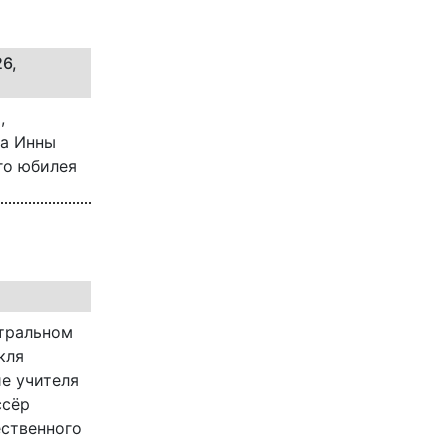
26,
,
та Инны
го юбилея
атральном
кля
е учителя
ссёр
ественного