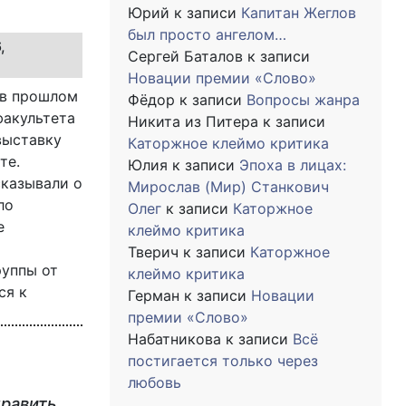
Юрий
к записи
Капитан Жеглов
был просто ангелом…
,
Сергей Баталов
к записи
Новации премии «Слово»
 в прошлом
Фёдор
к записи
Вопросы жанра
факультета
Никита из Питера
к записи
выставку
Каторжное клеймо критика
те.
Юлия
к записи
Эпоха в лицах:
сказывали о
Мирослав (Мир) Станкович
ло
Олег
к записи
Каторжное
е
клеймо критика
Тверич
к записи
Каторжное
руппы от
клеймо критика
ся к
Герман
к записи
Новации
премии «Слово»
Набатникова
к записи
Всё
и
постигается только через
любовь
править