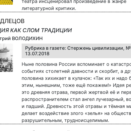
театра инсценировал произведение в жанре
литературной критики.
ОДЛЕЦОВ
ИЯ КАК СЛОМ ТРАДИЦИИ
итрий ВОЛОДИХИН
Рубрика в газете: Стержень цивилизации, №
13.07.2018
Ныне половина России вспоминает о катастр
событиях столетней давности и скорбит, а др
половина хихикает в кулачок: «Так их и надо 
этим, нынешним, тоже ещё покажем!» Идея 
это древняя отрава, первой жертвой её и пе
распространителем стал ангел лучезарный, в
и падший. Древность этой отравы и тёмная м
делает воздействие злого «зелья» на обществ
разрушительным, трудноисцелимым.