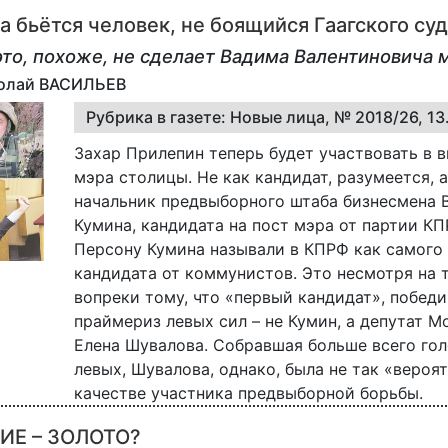
а бьётся человек, не боящийся Гаагского су
это, похоже, не сделает Вадима Валентиновича 
колай ВАСИЛЬЕВ
Рубрика в газете: Новые лица, № 2018/26, 13
Захар Прилепин теперь будет участвовать в 
мэра столицы. Не как кандидат, разумеется, а
начальник предвыборного штаба бизнесмена 
Кумина, кандидата на пост мэра от партии КП
Персону Кумина называли в КПРФ как самого
кандидата от коммунистов. Это несмотря на 
вопреки тому, что «первый кандидат», побед
праймериз левых сил – не Кумин, а депутат 
Елена Шувалова. Собравшая больше всего гол
левых, Шувалова, однако, была не так «вероят
качестве участника предвыборной борьбы.
Е – ЗОЛОТО?