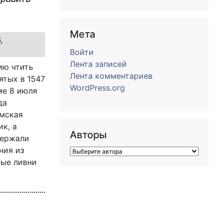
Мета
,
Войти
Лента записей
ию чтить
Лента комментариев
ятых в 1547
WordPress.org
ме 8 июля
да
омская
к, а
Авторы
держали
ния из
ные ливни