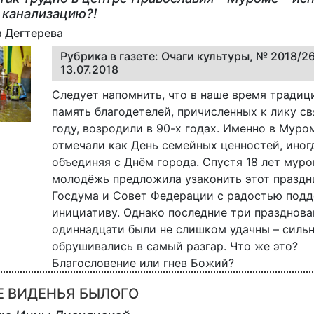
 канализацию?!
а Дегтерева
Рубрика в газете: Очаги культуры, № 2018/26
13.07.2018
Следует напомнить, что в наше время традиц
память благодетелей, причисленных к лику св
году, возродили в 90-х годах. Именно в Муро
отмечали как День семейных ценностей, иног
объединяя с Днём города. Спустя 18 лет мур
молодёжь предложила узаконить этот праздни
Госдума и Совет Федерации с радостью под
инициативу. Однако последние три празднова
одиннадцати были не слишком удачны – силь
обрушивались в самый разгар. Что же это?
Благословение или гнев Божий?
Е ВИДЕНЬЯ БЫЛОГО