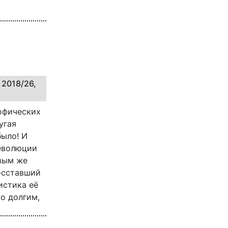
 2018/26,
офических
угая
было! И
революции
рвым же
осставший
истика её
о долгим,