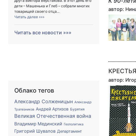
К 90-лет
друга Виктора Верстакова. В этот день его
дети – Машенька и Глеб – собрали многих
автор: Ни
товарищей своего отца...
Читать далее »»»
Читать все новости »»»
КРЕСТЬЯ
автор: Иго
Облако тегов
Александр Солженицын
Александр
Андрей Артизов
Бурятия
Трапезников
Великая Отечественная война
Владимир Мединский
Геополитика
Григорий Шувалов
Департамент