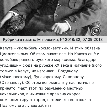
Рубрика в газете: Мгновения, № 2018/32, 07.09.2018
Калуга – «колыбель космонавтики». И этим обязана
Циолковскому. Об этом знают все. Но Калуга ещё и –
колыбель раннего русского марксизма. Благодаря
угодившим сюда на рубеже XX века в изгнание (кого
только в Калугу не изгоняли!) Богданову
(Малиновскому), Луначарскому, Скворцову
(Степанову). Об этом вспоминать у нас нынче не
принято. Факт этот, по разумению местных
начальников, в нынешние времена скорее
компрометирует город, нежели его восхваляет.
Поэтому его лучше забыть...