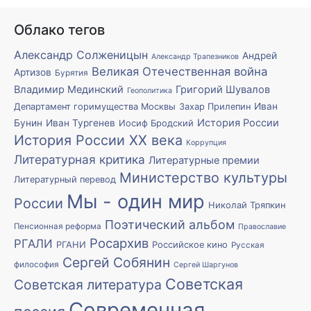
Облако тегов
Александр Солженицын
Андрей
Александр Трапезников
Великая Отечественная война
Артизов
Бурятия
Владимир Мединский
Григорий Шувалов
Геополитика
Иван
Департамент горимущества Москвы
Захар Прилепин
История России
Бунин
Иван Тургенев
Иосиф Бродский
История России XX века
Коррупция
Литературная критика
Литературные премии
Министерство культуры
Литературный перевод
Мы - один мир
России
Николай Тряпкин
Поэтический альбом
Пенсионная реформа
Православие
Росархив
РГАЛИ
РГАНИ
Российское кино
Русская
Сергей Собянин
философия
Сергей Шаргунов
Советская
Советская литература
Современная