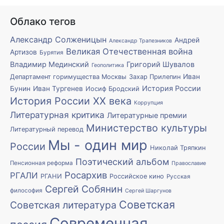
Облако тегов
Александр Солженицын
Андрей
Александр Трапезников
Великая Отечественная война
Артизов
Бурятия
Владимир Мединский
Григорий Шувалов
Геополитика
Иван
Департамент горимущества Москвы
Захар Прилепин
История России
Бунин
Иван Тургенев
Иосиф Бродский
История России XX века
Коррупция
Литературная критика
Литературные премии
Министерство культуры
Литературный перевод
Мы - один мир
России
Николай Тряпкин
Поэтический альбом
Пенсионная реформа
Православие
Росархив
РГАЛИ
РГАНИ
Российское кино
Русская
Сергей Собянин
философия
Сергей Шаргунов
Советская
Советская литература
Современная