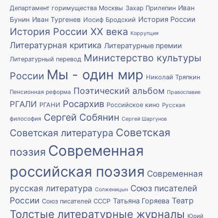
Иван
Департамент горимущества Москвы
Захар Прилепин
История России
Бунин
Иван Тургенев
Иосиф Бродский
История России XX века
Коррупция
Литературная критика
Литературные премии
Министерство культуры
Литературный перевод
Мы - один мир
России
Николай Тряпкин
Поэтический альбом
Пенсионная реформа
Православие
Росархив
РГАЛИ
РГАНИ
Российское кино
Русская
Сергей Собянин
философия
Сергей Шаргунов
Советская
Советская литература
Современная
поэзия
российская поэзия
Современная
русская литература
Союз писателей
Солженицын
России
Театр
Татьяна Горяева
Союз писателей СССР
Толстые литературные журналы
Юрий