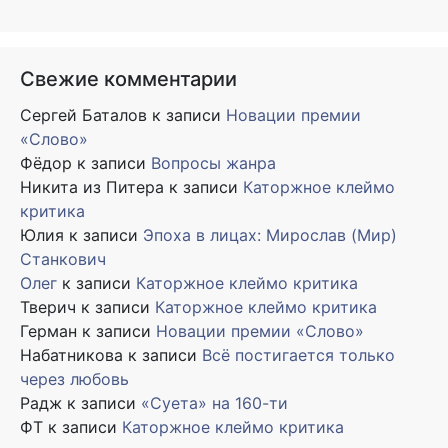
Свежие комментарии
Сергей Баталов
к записи
Новации премии
«Слово»
Фёдор
к записи
Вопросы жанра
Никита из Питера
к записи
Каторжное клеймо
критика
Юлия
к записи
Эпоха в лицах: Мирослав (Мир)
Станкович
Олег
к записи
Каторжное клеймо критика
Тверич
к записи
Каторжное клеймо критика
Герман
к записи
Новации премии «Слово»
Набатникова
к записи
Всё постигается только
через любовь
Радж
к записи
«Суета» на 160-ти
ФТ
к записи
Каторжное клеймо критика