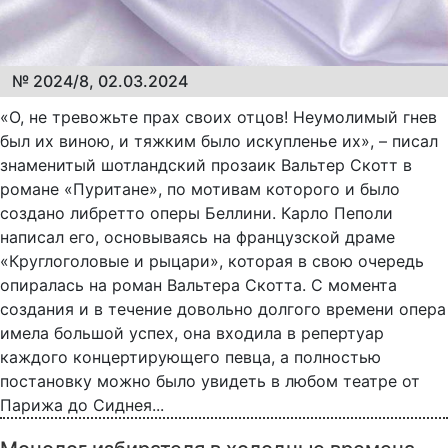
№ 2024/8, 02.03.2024
«О, не тревожьте прах своих отцов! Неумолимый гнев
был их виною, и тяжким было искупленье их», – писал
знаменитый шотландский прозаик Вальтер Скотт в
романе «Пуритане», по мотивам которого и было
создано либретто оперы Беллини. Карло Пеполи
написал его, основываясь на французской драме
«Круглоголовые и рыцари», которая в свою очередь
опиралась на роман Вальтера Скотта. С момента
создания и в течение довольно долгого времени опера
имела большой успех, она входила в репертуар
каждого концертирующего певца, а полностью
постановку можно было увидеть в любом театре от
Парижа до Сиднея...