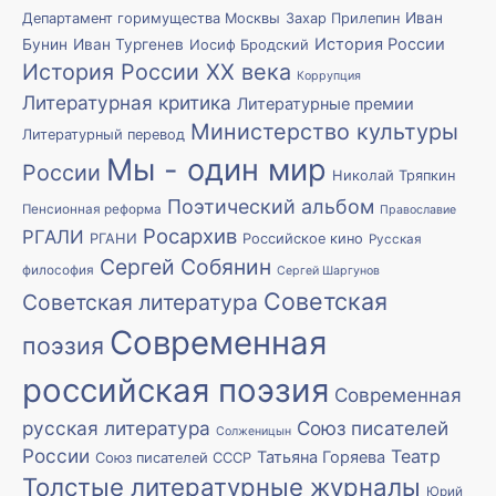
Иван
Департамент горимущества Москвы
Захар Прилепин
История России
Бунин
Иван Тургенев
Иосиф Бродский
История России XX века
Коррупция
Литературная критика
Литературные премии
Министерство культуры
Литературный перевод
Мы - один мир
России
Николай Тряпкин
Поэтический альбом
Пенсионная реформа
Православие
Росархив
РГАЛИ
РГАНИ
Российское кино
Русская
Сергей Собянин
философия
Сергей Шаргунов
Советская
Советская литература
Современная
поэзия
российская поэзия
Современная
русская литература
Союз писателей
Солженицын
России
Театр
Татьяна Горяева
Союз писателей СССР
Толстые литературные журналы
Юрий