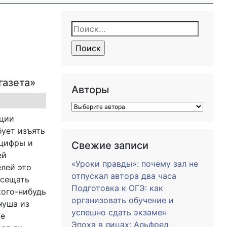
Найти:
газета»
Авторы
иции
бует изъять
нцифры и
Свежие записи
ей
«Уроки правды»: почему зал не
елей это
отпускал автора два часа
осещать
Подготовка к ОГЭ: как
кого-нибудь
организовать обучение и
нуша из
успешно сдать экзамен
ые
Эпоха в лицах: Альфред