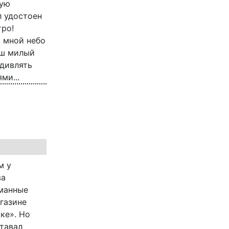
ную
 удостоен
тро!
о мной небо
аш милый
удивлять
ми...
м у
ва
рманные
газине
ке». Но
ставал