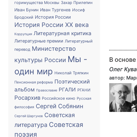
горимущества Москвы
Захар Прилепин
Иван Бунин
Иван Тургенев
Иосиф
История России
Бродский
История России XX века
Литературная критика
Коррупция
Литературные премии
Литературный
Министерство
перевод
Мы -
В основе
культуры России
Олег Кув
один мир
Николай Тряпкин
автор: Мар
Поэтический
Пенсионная реформа
альбом
РГАЛИ
РГАНИ
Православие
Росархив
Российское кино
Русская
Сергей Собянин
философия
Советская
Сергей Шаргунов
Советская
литература
поэзия