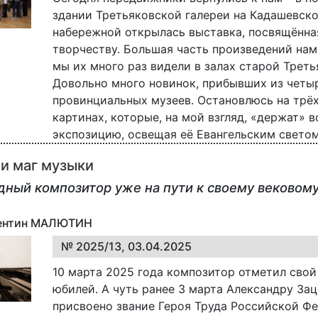
здании Третьяковской галереи на Кадашевск
набережной открылась выставка, посвящённа
творчеству. Большая часть произведений нам
мы их много раз видели в залах старой Треть
Довольно много новинок, прибывших из четы
провинциальных музеев. Остановлюсь на трё
картинах, которые, на мой взгляд, «держат» 
экспозицию, освещая её Евангельским светом
и маг музыки
дный композитор уже на пути к своему вековом
лентин МАЛЮТИН
№ 2025/13, 03.04.2025
10 марта 2025 года композитор отметил свой
юбилей. А чуть ранее 3 марта Александру За
присвоено звание Героя Труда Российской Фе