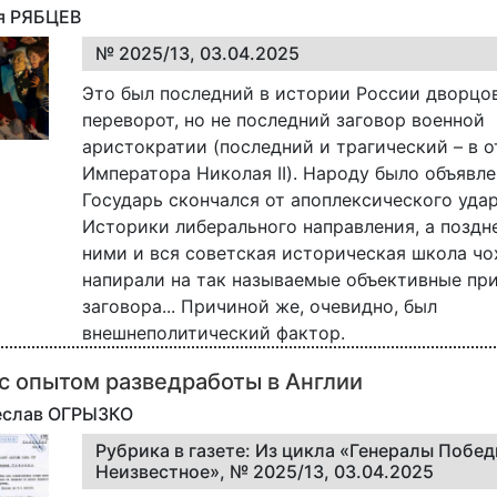
ья РЯБЦЕВ
№ 2025/13, 03.04.2025
Это был последний в истории России дворцо
переворот, но не последний заговор военной
аристократии (последний и трагический – в 
Императора Николая II). Народу было объявле
Государь скончался от апоплексического удар
Историки либерального направления, а поздне
ними и вся советская историческая школа ч
напирали на так называемые объективные пр
заговора... Причиной же, очевидно, был
внешнеполитический фактор.
с опытом разведработы в Англии
чеслав ОГРЫЗКО
Рубрика в газете: Из цикла «Генералы Побед
Неизвестное», № 2025/13, 03.04.2025