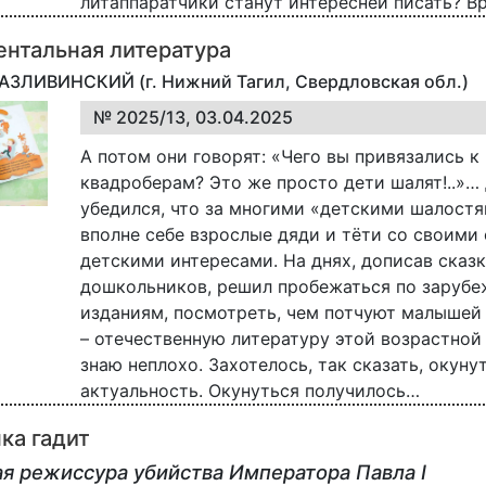
литаппаратчики станут интересней писать? Вр
нтальная литература
РАЗЛИВИНСКИЙ (г. Нижний Тагил, Свердловская обл.)
№ 2025/13, 03.04.2025
А потом они говорят: «Чего вы привязались к
квадроберам? Это же просто дети шалят!..»…
убедился, что за многими «детскими шалостя
вполне себе взрослые дяди и тёти со своими
детскими интересами. На днях, дописав сказк
дошкольников, решил пробежаться по заруб
изданиям, посмотреть, чем потчуют малышей 
– отечественную литературу этой возрастной
знаю неплохо. Захотелось, так сказать, окуну
актуальность. Окунуться получилось…
ка гадит
я режиссура убийства Императора Павла I