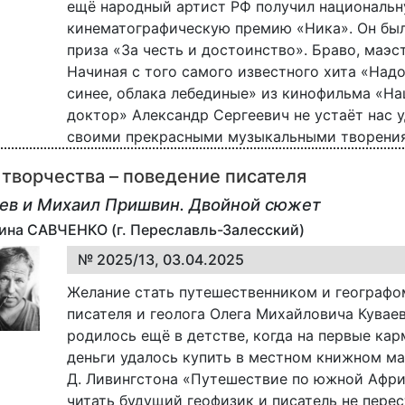
ещё народный артист РФ получил националь
кинематографическую премию «Ника». Он был
приза «За честь и достоинство». Браво, маэс
Начиная с того самого известного хита «Над
синее, облака лебединые» из кинофильма «Н
доктор» Александр Сергеевич не устаёт нас 
своими прекрасными музыкальными творения
 творчества – поведение писателя
аев и Михаил Пришвин. Двойной сюжет
ина САВЧЕНКО (г. Переславль-Залесский)
№ 2025/13, 03.04.2025
Желание стать путешественником и географо
писателя и геолога Олега Михайловича Кувае
родилось ещё в детстве, когда на первые ка
деньги удалось купить в местном книжном ма
Д. Ливингстона «Путешествие по южной Афри
читать будущий геофизик и писатель не пере