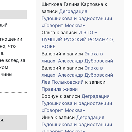
Шиткова Галина Карповна
к
записи
Деградация
Гудошникова и радиостанции
вый
«Говорит Москва»
Ольга
к записи
И ЭТО –
отношении
ЛУЧШИЙ РУССКИЙ РОМАН? О,
но, что
БОЖЕ
а.
Валерий
к записи
Эпоха в
е вслед за
лицах: Александр Дубровский
охом
Валерий
к записи
Эпоха в
ичины
лицах: Александр Дубровский
Лев Полыковский
к записи
Правила жизни
Ворчун
к записи
Деградация
Гудошникова и радиостанции
«Говорит Москва»
Инна
к записи
Деградация
ы.
Гудошникова и радиостанции
«Говорит Москва»