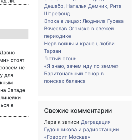
яд ли.
Дешабо, Наталья Демчик, Рита
Штрефонд
Эпоха в лицах: Людмила Гусева
Вячеслав Огрызко в свежей
периодике
Нерв войны и кранец любви
Тарзан
 Давно
Лютый огонь
ми» стоят
«Я знаю, зачем иду по земле»
 совсем не
Баритональный тенор в
у для
поисках баланса
ежным
на Западе
 линейки
ться в
Свежие комментарии
Лера
к записи
Деградация
Гудошникова и радиостанции
«Говорит Москва»