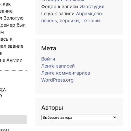
н как
Фёдор
к записи
Изостудия
звание
Lelya
к записи
Абрамцево:
ил Золотую
печень, персики, Тетюши…
 Кремер был
-м
ась к
ал звание
Мета
ак
Войти
 в Англии
Лента записей
Лента комментариев
WordPress.org
у,
ю
Авторы
овом