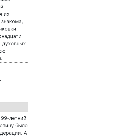
ой
я их
 знакома,
яковки.
рнадцати
х духовных
всю
.
у
 99-летний
цепину было
дерации. А