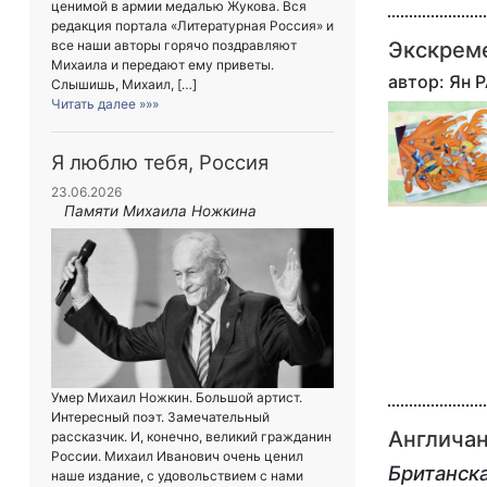
ценимой в армии медалью Жукова. Вся
редакция портала «Литературная Россия» и
Экскреме
все наши авторы горячо поздравляют
Михаила и передают ему приветы.
автор: Ян 
Слышишь, Михаил, […]
Читать далее »»»
Я люблю тебя, Россия
23.06.2026
Памяти Михаила Ножкина
Умер Михаил Ножкин. Большой артист.
Интересный поэт. Замечательный
Англичан
рассказчик. И, конечно, великий гражданин
России. Михаил Иванович очень ценил
Британска
наше издание, с удовольствием с нами