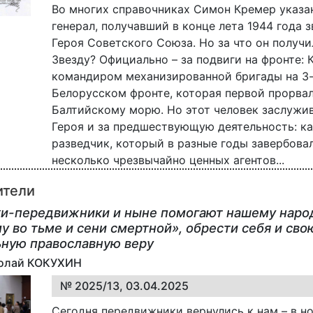
Во многих справочниках Симон Кремер указа
генерал, получавший в конце лета 1944 года 
Героя Советского Союза. Но за что он получ
Звезду? Официально – за подвиги на фронте:
командиром механизированной бригады на 3
Белорусском фронте, которая первой прорвал
Балтийскому морю. Но этот человек заслужив
Героя и за предшествующую деятельность: к
разведчик, который в разные годы завербовал
несколько чрезвычайно ценных агентов...
ители
и-передвижники и ныне помогают нашему народ
 во тьме и сени смертной», обрести себя и сво
ьную православную веру
колай КОКУХИН
№ 2025/13, 03.04.2025
Сегодня передвижники вернулись к нам – в н