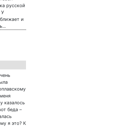
ика русской
 У
сближает и
...
очень
была
Поплавскому
 меня
у казалось
вот беда –
алась
му я это? К