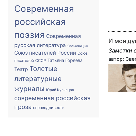
Современная
российская
поэзия
Современная
И моя ду
русская литература
Солженицын
Заметки 
Союз писателей России
Союз
автор: Св
Татьяна Горяева
писателей СССР
Толстые
Театр
литературные
журналы
Юрий Кузнецов
современная российская
проза
справедливость