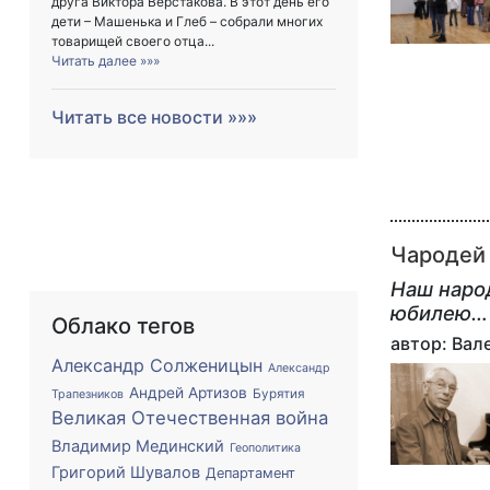
друга Виктора Верстакова. В этот день его
дети – Машенька и Глеб – собрали многих
товарищей своего отца...
Читать далее »»»
Читать все новости »»»
Чародей 
Наш наро
юбилею…
Облако тегов
автор: Ва
Александр Солженицын
Александр
Андрей Артизов
Бурятия
Трапезников
Великая Отечественная война
Владимир Мединский
Геополитика
Григорий Шувалов
Департамент