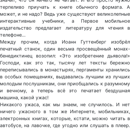
значит, что он ничего не читает. И его просто нужно
терпеливо приучать к книге обычного формата. А
может, и не надо? Ведь уже существуют великолепные
интерактивные учебники, а Первое мобильное
издательство предлагает литературу для чтения в
телефоне…
Между прочим, когда Иоанн Гуттенберг изобрёл
печатный станок, один весьма просвещённый монах-
бенедиктинец возопил: «Это изобретение дьявола!»
Господи, как это так, тысячу лет тексты бережно
переписывались в монастырях, пергаменты хранились
в особых помещениях, выдавались лучшим из лучших
молодым послушникам, они приобщались к разумному
и вечному, а теперь всё это печатает бездушная
машина, какой ужас!
Никакого ужаса, как мы знаем, не случилось. И нет
ничего ужасного в том же Интернете, мобильниках,
электронных книгах, которые, кстати, можно читать в
автобусе, на лавочке, где угодно или слушать в плеер.