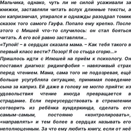
Мальчика, однако, чуть ли не силой усаживали за
книжки, заставляли читать вслух длинные тексты, а
он капризничал, упирался и однажды разодрал томик
сказок того самого Гауфа. Попало ему крепко. После
этого с Мишей что-то случилось: он стал бояться
читать. А его всё равно заставляли…
«Тупой! – в сердцах сказала мама. – Как тебя такого в
первый класс вести? Позор! Я со стыда сгорю…»
Пришлось идти с Илюшей на приём к психологу. Он
поставил диагноз: ридингфобия – навязчивый страх
перед чтением. Мама, сама того не подозревая, ещё
больше усугубляла ситуацию, принимая поведение
сына за каприз. Ей даже в голову не могло прийти: из
удовольствия чтение иногда превращается в
страдание. Если переусердствовать в стремлении
сотворить из ребёнка вундеркинда, сделать его
самым-самым, постоянно «контролировать»,
«направлять» и тем более в сердцах называть его
неполноценным. За что ему любить книгу, если от неё