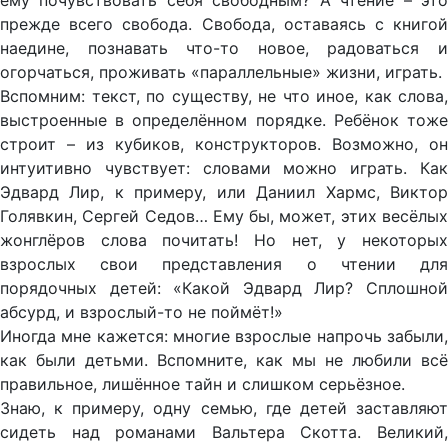
ему почувствовать себя свободным? А чтение – это
прежде всего свобода. Свобода, оставаясь с книгой
наедине, познавать что-то новое, радоваться и
огорчаться, проживать «параллельные» жизни, играть.
Вспомним: текст, по существу, не что иное, как слова,
выстроенные в определённом порядке. Ребёнок тоже
строит – из кубиков, конструкторов. Возможно, он
интуитивно чувствует: словами можно играть. Как
Эдвард Лир, к примеру, или Даниил Хармс, Виктор
Голявкин, Сергей Седов… Ему бы, может, этих весёлых
жонглёров слова почитать! Но нет, у некоторых
взрослых свои представления о чтении для
порядочных детей: «Какой Эдвард Лир? Сплошной
абсурд, и взрослый-то не поймёт!»
Иногда мне кажется: многие взрослые напрочь забыли,
как были детьми. Вспомните, как мы не любили всё
правильное, лишённое тайн и слишком серьёзное.
Знаю, к примеру, одну семью, где детей заставляют
сидеть над романами Вальтера Скотта. Великий,