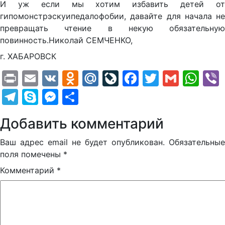
И уж если мы хотим избавить детей от
гипомонстрэскуипедалофобии, давайте для начала не
превращать чтение в некую обязательную
повинность.Николай СЕМЧЕНКО,
г. ХАБАРОВСК
Print
Email
VK
Odnoklassniki
Mail.Ru
LiveJournal
Facebook
Twitter
Gmail
Wh
Telegram
Skype
Messenger
Отправить
Добавить комментарий
Ваш адрес email не будет опубликован.
Обязательные
поля помечены
*
Комментарий
*