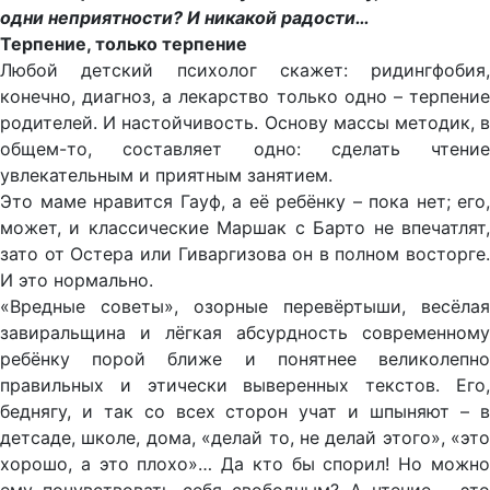
одни неприятности? И никакой радости…
Терпение, только терпение
Любой детский психолог скажет: ридингфобия,
конечно, диагноз, а лекарство только одно – терпение
родителей. И настойчивость. Основу массы методик, в
общем-то, составляет одно: сделать чтение
увлекательным и приятным занятием.
Это маме нравится Гауф, а её ребёнку – пока нет; его,
может, и классические Маршак с Барто не впечатлят,
зато от Остера или Гиваргизова он в полном восторге.
И это нормально.
«Вредные советы», озорные перевёртыши, весёлая
завиральщина и лёгкая абсурдность современному
ребёнку порой ближе и понятнее великолепно
правильных и этически выверенных текстов. Его,
беднягу, и так со всех сторон учат и шпыняют – в
детсаде, школе, дома, «делай то, не делай этого», «это
хорошо, а это плохо»… Да кто бы спорил! Но можно