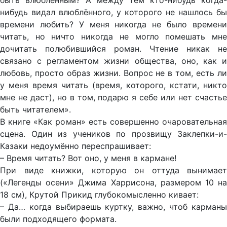
быть влюблённым? А между тем кто-нибудь когда-
нибудь видал влюблённого, у которого не нашлось бы
времени любить? У меня никогда не было времени
читать, но ничто никогда не могло помешать мне
дочитать полюбившийся роман. Чтение никак не
связано с регламентом жизни общества, оно, как и
любовь, просто образ жизни. Вопрос не в том, есть ли
у меня время читать (время, которого, кстати, никто
мне не даст), но в том, подарю я себе или нет счастье
быть читателем».
В книге «Как роман» есть совершенно очаровательная
сцена. Один из учеников по прозвищу Заклепки-и-
Казаки недоумённо переспрашивает:
– Время читать? Вот оно, у меня в кармане!
При виде книжки, которую он оттуда вынимает
(«Легенды осени» Джима Харрисона, размером 10 на
18 см), Крутой Прикид глубокомысленно кивает:
– Да… когда выбираешь куртку, важно, чтоб карманы
были подходящего формата.