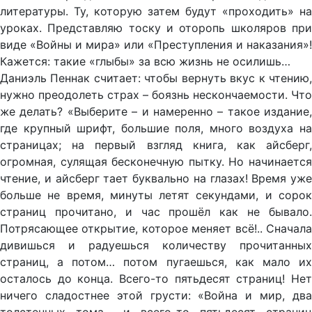
литературы. Ту, которую затем будут «проходить» на
уроках. Представляю тоску и оторопь школяров при
виде «Войны и мира» или «Преступления и наказания»!
Кажется: такие «глыбы» за всю жизнь не осилишь…
Даниэль Пеннак считает: чтобы вернуть вкус к чтению,
нужно преодолеть страх – боязнь нескончаемости. Что
же делать? «Выберите – и намеренно – такое издание,
где крупный шрифт, большие поля, много воздуха на
страницах; на первый взгляд книга, как айсберг,
огромная, сулящая бесконечную пытку. Но начинается
чтение, и айсберг тает буквально на глазах! Время уже
больше не время, минуты летят секундами, и сорок
страниц прочитано, и час прошёл как не бывало.
Потрясающее открытие, которое меняет всё!.. Сначала
дивишься и радуешься количеству прочитанных
страниц, а потом… потом пугаешься, как мало их
осталось до конца. Всего-то пятьдесят страниц! Нет
ничего сладостнее этой грусти: «Война и мир, два