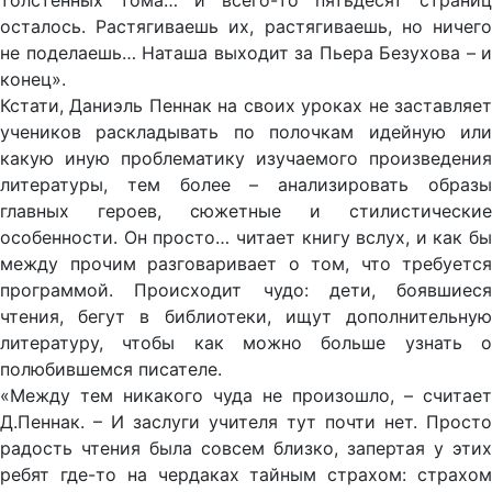
толстенных тома… и всего-то пятьдесят страниц
осталось. Растягиваешь их, растягиваешь, но ничего
не поделаешь… Наташа выходит за Пьера Безухова – и
конец».
Кстати, Даниэль Пеннак на своих уроках не заставляет
учеников раскладывать по полочкам идейную или
какую иную проблематику изучаемого произведения
литературы, тем более – анализировать образы
главных героев, сюжетные и стилистические
особенности. Он просто… читает книгу вслух, и как бы
между прочим разговаривает о том, что требуется
программой. Происходит чудо: дети, боявшиеся
чтения, бегут в библиотеки, ищут дополнительную
литературу, чтобы как можно больше узнать о
полюбившемся писателе.
«Между тем никакого чуда не произошло, – считает
Д.Пеннак. – И заслуги учителя тут почти нет. Просто
радость чтения была совсем близко, запертая у этих
ребят где-то на чердаках тайным страхом: страхом