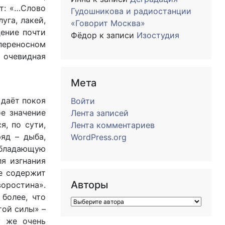
т: «…Слово
Гудошникова и радиостанции
уга, лакей,
«Говорит Москва»
дение почти
Фёдор
к записи
Изостудия
переносном
о очевидная
Мета
 даёт покоя
Войти
ое значение
Лента записей
я, по сути,
Лента комментариев
яд – дыба,
WordPress.org
еобладающую
ля изгнания
же содержит
Авторы
воростина».
более, что
той силы» –
у же очень