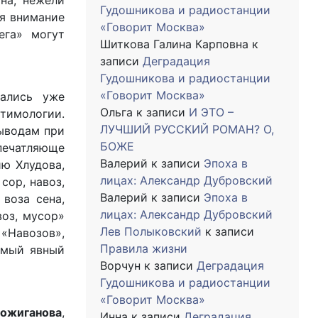
чна, нежели
Гудошникова и радиостанции
бя внимание
«Говорит Москва»
ега» могут
Шиткова Галина Карповна
к
записи
Деградация
Гудошникова и радиостанции
«Говорит Москва»
мались уже
Ольга
к записи
И ЭТО –
тимологии.
ЛУЧШИЙ РУССКИЙ РОМАН? О,
выводам при
БОЖЕ
ечатляюще
Валерий
к записи
Эпоха в
ию Хлудова,
лицах: Александр Дубровский
сор, навоз,
Валерий
к записи
Эпоха в
 воза сена,
лицах: Александр Дубровский
воз, мусор»
Лев Полыковский
к записи
 «Навозов»,
Правила жизни
амый явный
Ворчун
к записи
Деградация
Гудошникова и радиостанции
«Говорит Москва»
Пожиганова
,
Инна
к записи
Деградация