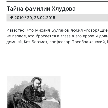
Тайна фамилии Хлудова
№ 2010 / 20, 23.02.2015
Из­ве­ст­но, что Ми­ха­ил Бул­га­ков лю­бил «го­во­ря­щие
не пер­вое, что бро­са­ет­ся в гла­за в его про­зе и дра­
дом­ный, Кот Бе­ге­мот, про­фес­сор Пре­об­ра­жен­ский, 