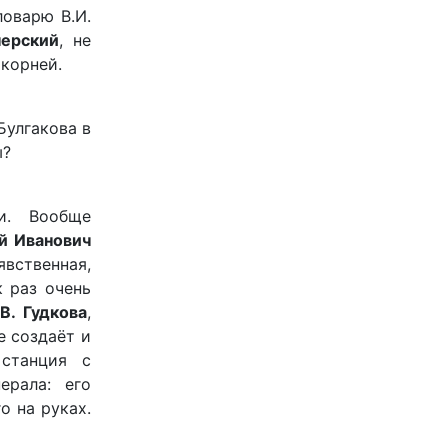
оварю В.И.
черский
, не
 корней.
Булгакова в
ы?
и. Вообще
й Иванович
явственная,
к раз очень
.В. Гудкова
,
е создаёт и
станция с
ерала: его
о на руках.