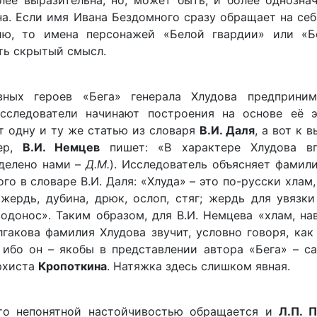
лее выразительна, но, может быть, и более однозна
на. Если имя Ивана Бездомного сразу обращает на се
ию, то имена персонажей «Белой гвардии» или «Б
сть скрытый смысл.
ных героев «Бега» генерала Хлудова предприни
сследователи начинают построения на основе её э
т одну и ту же статью из словаря
В.И. Даля
, а вот к 
мер,
В.И. Немцев
пишет: «В характере Хлудова вп
ыделено нами –
Д.М.
). Исследователь объясняет фамил
го в словаре В.И. Даля: «Хлуда» – это по-русски хлам, 
 жердь, дубина, дрюк, ослоп, стяг; жердь для увязки
водонос». Таким образом, для В.И. Немцева «хлам, на
лгакова фамилия Хлудова звучит, условно говоря, как
 ибо он – якобы в представлении автора «Бега» – с
архиста
Кропоткина
. Натяжка здесь слишком явная.
-то непонятной настойчивостью обращается и
Л.П. 