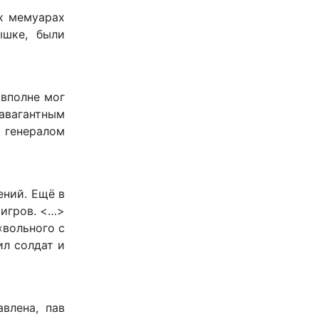
х мемуарах
ышке, были
 вполне мог
равагантным
 генералом
ений. Ещё в
тигров. <…>
«вольного с
ил солдат и
влена, пав