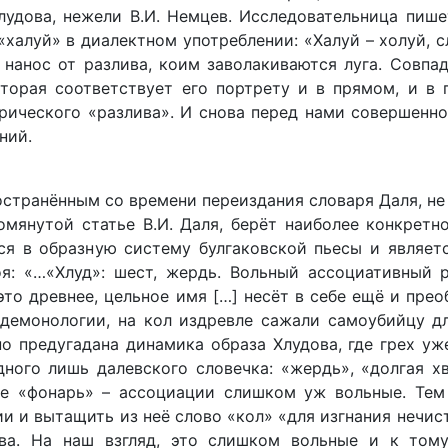
удова, нежели В.И. Немцев. Исследовательница пише
халуй» в диалектном употреблении: «Халуй – холуй, сл
, нанос от разлива, коим заволакиваются луга. Совпа
торая соответствует его портрету и в прямом, и в 
рического «разлива». И снова перед нами совершенн
ний.
странённым со времени переиздания словаря Даля, не
омянутой статье В.И. Даля, берёт наиболее конкретн
ся в образную систему булгаковской пьесы и являетс
я: «…«Хлуд»: шест, жердь. Вольный ассоциативный р
это древнее, цельное имя […] несёт в себе ещё и пр
о демонологии, на кол издревле сажали самоубийцу д
но предугадана динамика образа Хлудова, где грех у
дного лишь далевского словечка: «жердь», «долгая х
же «фонарь» – ассоциации слишком уж вольные. Тем 
и и вытащить из неё слово «кол» «для изгнания нечис
ова. На наш взгляд, это слишком вольные и к том