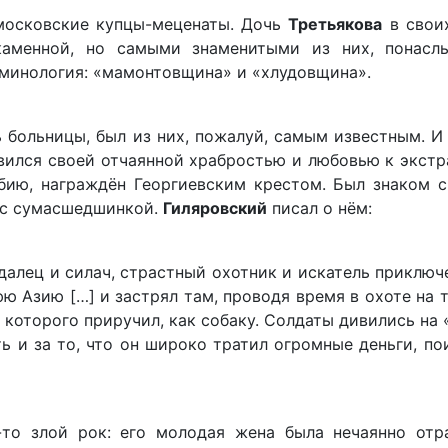
московские купцы-меценаты. Дочь
Третьякова
в свои
каменной, но самыми знаменитыми из них, понасл
рминология: «мамонтовщина» и «хлудовщина».
ь больницы, был из них, пожалуй, самым известным. И
авился своей отчаянной храбростью и любовью к экст
бию, награждён Георгиевским крестом. Был знаком с
, с сумасшедшинкой.
Гиляровский
писал о нём:
алец и силач, страстный охотник и искатель приключ
ю Азию […] и застрял там, проводя время в охоте на 
 которого приручил, как собаку. Солдаты дивились на 
ь и за то, что он широко тратил огромные деньги, по
то злой рок: его молодая жена была нечаянно отра