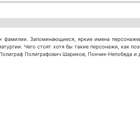
» фа­ми­лии. За­по­ми­на­ю­щи­е­ся, яр­кие име­на пер­со­на­ж
ма­тур­гии. Че­го сто­ят хо­тя бы та­кие пер­со­на­жи, как по
По­ли­граф По­ли­гра­фо­вич Ша­ри­ков, Пон­чик-Не­по­бе­да и 