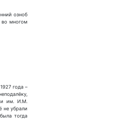
енний озноб
, во многом
1927 года –
неподалёку,
и им. И.М.
ё не убрали
 была тогда