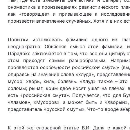
там, где есть элементы фантастики и сатиры) бо
ономастика в произведениях реалистического пла
как «говорящее» и призывающее к исследован
произвести впечатление случайных. Хотя и в них е
Попытки истолковать фамилию одного из глав
неоднократно. Объясняя смысл этой фамилии, и
Парадокс заключается в том, что все они цитирую
этом приходят самым разнообразным. Напри
проявляются
особенности российской смуты
» (в
опираясь на значение слова «хлуда», представленно
мусор; хворь, хиль, болезнь. «Хлуд» также – это
соломы; рычаг, коим двое носят ушат на плечах, 
есть «российская смута». Получается, что для Бу
«Хламов», «Мусоров», а может быть и «Хворый»,
представитель «русской смуты». Что-то вроде ан
К этой же словарной статье В.И. Даля с какой