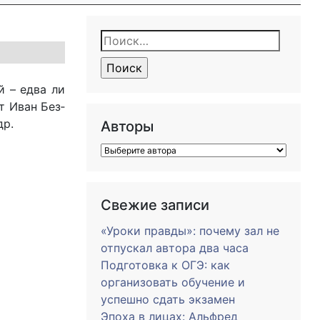
Найти:
ей – ед­ва ли
­эт Иван Без­
др.
Авторы
Свежие записи
«Уроки правды»: почему зал не
отпускал автора два часа
Подготовка к ОГЭ: как
организовать обучение и
успешно сдать экзамен
Эпоха в лицах: Альфред