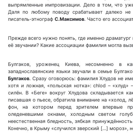
выпрямленные импровизации. Дело в том, что уж
Даля по любому поводу срабатывает далеко не 
писатель-этнограф
С.Максимов
. Часто его ассоци
Прежде всего нужно понять, где именно драматург
её звучании? Какие ассоциации фамилия могла вызв
Булгаков, уроженец Киева, несомненно в к
западнославянские языки звучали в семье Булгако
Булгаков
. Сразу оговорюсь: фамилия Хлудов не им
хотя и ложная, «польская нотка»: chlod – «хлуд» 
силён. В «Беге» вокруг Хлудова складывается к
писавшая о пьесе, обратила внимание на «холод, 
фон, на котором перед зрителем впервые пр
оледеневшими окнами, холодным светом голуб
неестественная бледность, зябкая принуждённость 
Конечно, в Крыму «случился зверский […] мороз», н