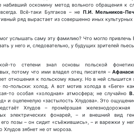
е набивший оскомину метод вольного обращения к сл
всегда. Всё-таки Булгаков – не
П.И. Мельников-Пе
ативный ряд вырастает из совершенно иных культурных
 мог услышать саму эту фамилию? Что могло привлечь 
ать у него и, следовательно, у будущих зрителей пьес
акой-то степени знал основы польской фонетик
вых, потому что ими владел отец писателя –
Афанаси
еет отношения к польскому языку. Но в ней слышится 
– по-польски: холод. А вот мотив холода в «Беге» ка
акая-то особая «холодная» атмосфера; не случайно
В
лёд» и оцепенелую «застылость Хлудова». Это ощущени
едстаёт Хлудов – промёрзшая железнодорожная 
ых электрических фонарей, – и внешний вид ген
его позы – он сидит «съёжившись», – и варежки у нег
о Хлудов зябнет не от мороза.