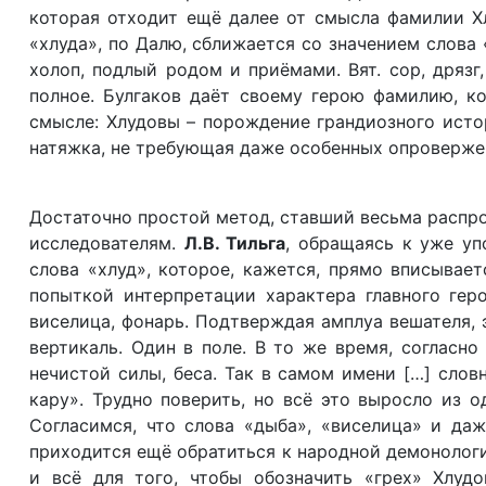
которая отходит ещё далее от смысла фамилии Хл
«хлуда», по Далю, сближается со значением слова «
холоп, подлый родом и приёмами. Вят. сор, дрязг
полное. Булгаков даёт своему герою фамилию, ко
смысле: Хлудовы – порождение грандиозного исто
натяжка, не требующая даже особенных опроверже
Достаточно простой метод, ставший весьма распро
исследователям.
Л.В. Тильга
, обращаясь к уже уп
слова «хлуд», которое, кажется, прямо вписывает
попыткой интерпретации характера главного геро
виселица, фонарь. Подтверждая амплуа вешателя, 
вертикаль. Один в поле. В то же время, согласн
нечистой силы, беса. Так в самом имени […] слов
кару». Трудно поверить, но всё это выросло из о
Согласимся, что слова «дыба», «виселица» и да
приходится ещё обратиться к народной демонологи
и всё для того, чтобы обозначить «грех» Хлуд