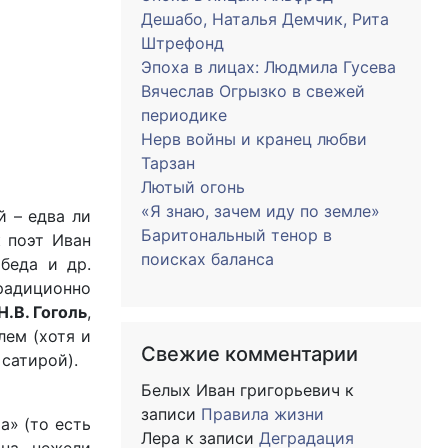
Дешабо, Наталья Демчик, Рита
Штрефонд
Эпоха в лицах: Людмила Гусева
Вячеслав Огрызко в свежей
периодике
Нерв войны и кранец любви
Тарзан
Лютый огонь
«Я знаю, зачем иду по земле»
 – едва ли
Баритональный тенор в
к поэт Иван
поисках баланса
беда и др.
радиционно
Н.В. Гоголь
,
лем (хотя и
Свежие комментарии
 сатирой).
Белых Иван григорьевич
к
записи
Правила жизни
а» (то есть
Лера
к записи
Деградация