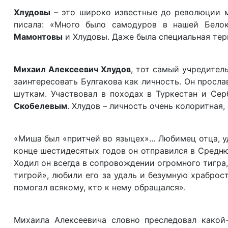
Хлудовы
– это широко известные до революции 
писала: «Много было самодуров в нашей Бело
Мамонтовы
и Хлудовы. Даже была специальная те
Михаил Алексеевич Хлудов
, тот самый учредител
заинтересовать Булгакова как личность. Он просл
шуткам. Участвовал в походах в Туркестан и Сер
Скобелевым
. Хлудов – личность очень колоритная
«Миша был «притчей во языцех»… Любимец отца, уд
конце шестидесятых годов он отправился в Средню
Ходил он всегда в сопровождении огромного тигра,
тигрой», любили его за удаль и безумную храброст
помогал всякому, кто к нему обращался».
Михаила Алексеевича словно преследовал какой-