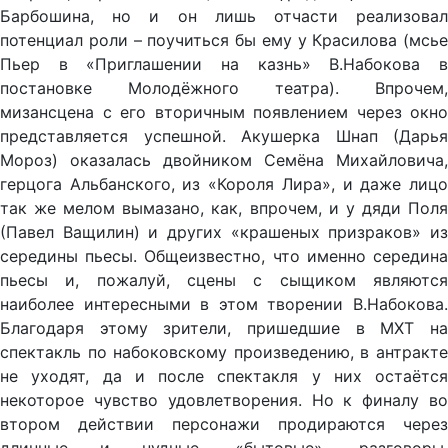
Барбошина, но и он лишь отчасти реализовал
потенциал роли – поучиться бы ему у Красилова (мсье
Пьер в «Приглашении на казнь» В.Набокова в
постановке Молодёжного театра). Впрочем,
мизансцена с его вторичным появлением через окно
представляется успешной. Акушерка Шнап (Дарья
Мороз) оказалась двойником Семёна Михайловича,
герцога Альбанского, из «Короля Лира», и даже лицо
так же мелом вымазано, как, впрочем, и у дяди Поля
(Павел Ващилин) и других «крашеных призраков» из
середины пьесы. Общеизвестно, что именно середина
пьесы и, пожалуй, сцены с сыщиком являются
наиболее интересными в этом творении В.Набокова.
Благодаря этому зрители, пришедшие в МХТ на
спектакль по набоковскому произведению, в антракте
не уходят, да и после спектакля у них остаётся
некоторое чувство удовлетворения. Но к финалу во
втором действии персонажи продираются через