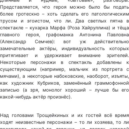
длинные и нудные, «бытовые», разговоры.
Представляется, что героя можно было бы подать
более гротескно – хоть сделать его патологическим
трусом и эгоистом, что ли. Два светлых пятна в
спектакле – кухарка Марфа (Роза Хайруллина) и тёща
главного героя, графоманка Антонина Павловна
(Александр Семчев): вот уж действительно
замечательные актёры, индивидуальность которых
притягивает и удерживает внимание зрителей.
Некоторые персонажи в спектакль добавлены к
существующим (например, мальчик из портрета с
мячами), а некоторые набоковские, наоборот, изъяты,
как художник Кубриков, заменённый граммофонной
записью (а зря, монолог хороший – лучше бы его
какой-нибудь актёр произнёс).
Над головами Трощейкиных и их гостей всё время
ходят неизвестные персонажи – то ли хозяева, то ли