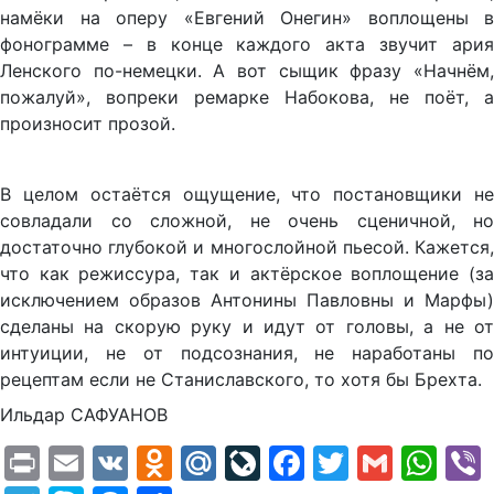
намёки на оперу «Евгений Онегин» воплощены в
фонограмме – в конце каждого акта звучит ария
Ленского по-немецки. А вот сыщик фразу «Начнём,
пожалуй», вопреки ремарке Набокова, не поёт, а
произносит прозой.
В целом остаётся ощущение, что постановщики не
совладали со сложной, не очень сценичной, но
достаточно глубокой и многослойной пьесой. Кажется,
что как режиссура, так и актёрское воплощение (за
исключением образов Антонины Павловны и Марфы)
сделаны на скорую руку и идут от головы, а не от
интуиции, не от подсознания, не наработаны по
рецептам если не Станиславского, то хотя бы Брехта.
Ильдар САФУАНОВ
Print
Email
VK
Odnoklassniki
Mail.Ru
LiveJournal
Facebook
Twitter
Gmail
Wh