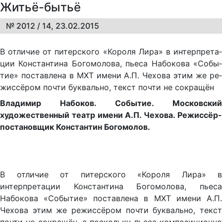
Житьё-бытьё
№ 2012 / 14, 23.02.2015
В от­ли­чие от пи­тер­ско­го «Ко­ро­ля Ли­ра» в ин­тер­пре­та­
ции Кон­стан­ти­на Бо­го­мо­ло­ва, пье­са На­бо­ко­ва «Со­бы­
тие» по­став­ле­на в МХТ име­ни А.П. Че­хо­ва этим же ре­
жис­сё­ром поч­ти бук­валь­но, текст поч­ти не со­кра­щён
Владимир Набоков. Событие. Московский
художественный театр имени А.П. Чехова. Режиссёр-
постановщик Константин Богомолов.
В отличие от питерского «Короля Лира» в
интерпретации Константина Богомолова, пьеса
Набокова «Событие» поставлена в МХТ имени А.П.
Чехова этим же режиссёром почти буквально, текст