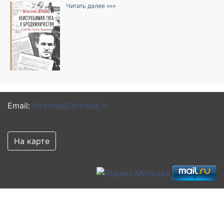
Читать далее »»»
Email:
litrossia@litrossia.ru
На карте