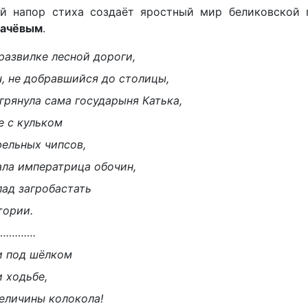
й напор стиха создаёт яростный мир беликовской п
гачёвым
.
развилке лесной дороги,
ч, не добравшийся до столицы,
грянула сама государыня Катька,
е с кульком
ельных чипсов,
ала императрица обочин,
лад загробастать
тории.
………….
и под шёлком
 ходьбе,
величины колокола!