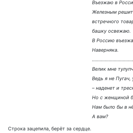
Въезжаю в Росси
Железным реши
встречного това
башку освежаю.
В Россию въезжа
Наверняка.
…………………………
Велик мне тулупч
Ведь я не Пугач,
– наденет и трес
Но с женщиной б
Нам было бы в н
А вам?
Строка зацепила, берёт за сердце.