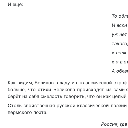
И ещё:
То обл
И если
уж нет
такого,
и полк
и я в э
А обла
Как видим, Беликов в ладу и с классической стро
больше, что стихи Беликова происходят из самых
берёт на себя смелость говорить, что он как целый п
Столь свойственная русской классической поэзии 
пермского поэта.
Россия, где