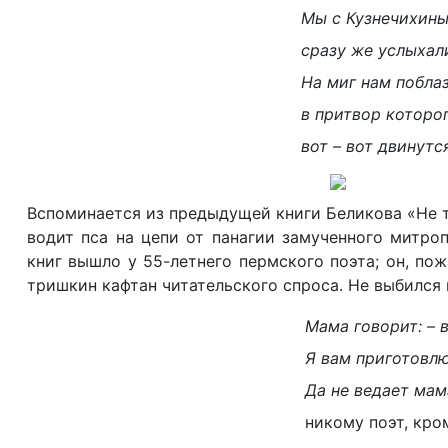
Мы с Кузнечихин
сразу же услыхали
На миг нам побла
в притвор которо
вот – вот двинут
Вспоминается из предыдущей книги Беликова «Не т
водит пса на цепи от панагии замученного митроп
книг вышло у 55-летнего пермского поэта; он, п
тришкин кафтан читательского спроса. Не выбился 
Мама говорит: – в
Я вам приготовл
Да не ведает мама
никому поэт, кро