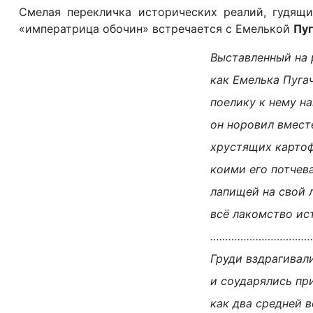
Смелая перекличка исторических реалий, гудящи
«императрица обочин» встречается с Емелькой
Пу
Выставленный на 
как Емелька Пуга
поелику к нему на
он норовил вмест
хрустящих картоф
коими его потчев
лапищей на свой 
всё лакомство ис
……………………………
Груди вздрагивал
и соударялись при
как два средней 