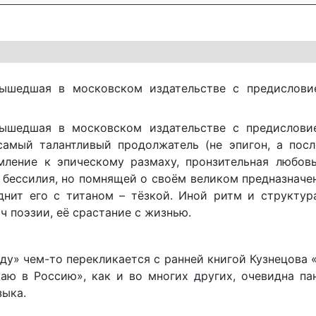
вышедшая в московском издательстве с предислови
вышедшая в московском издательстве с предислов
самый талантливый продолжатель (не эпигон, а посл
емление к эпическому размаху, пронзительная любовь
 бессилия, но помнящей о своём великом предназначе
днит его с титаном – тёзкой. Иной ритм и структур
ч поэзии, её срастание с жизнью.
ду» чем-то перекликается с ранней книгой Кузнецова 
жаю в Россию», как и во многих других, очевидна п
зыка.