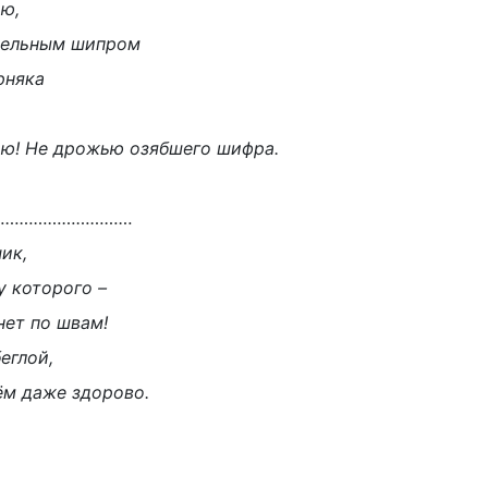
ю,
тельным шипром
рняка
ю! Не дрожью озябшего шифра.
…………………………
ик,
 у которого –
нет по швам!
еглой,
ём даже здорово.