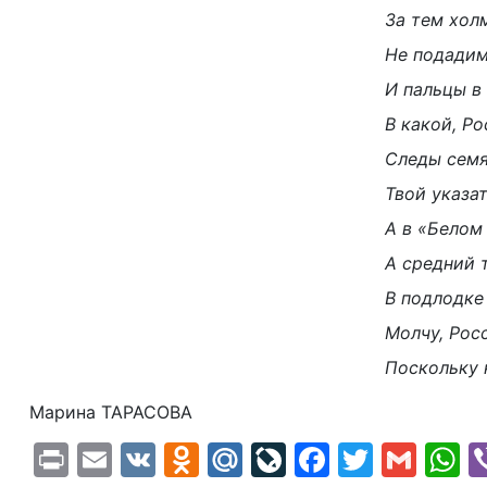
За тем хол
Не подадим
И пальцы в
В какой, Ро
Следы семя
Твой указат
А в «Белом
А средний 
В подлодке
Молчу, Рос
Поскольку н
Марина ТАРАСОВА
Print
Email
VK
Odnoklassniki
Mail.Ru
LiveJournal
Faceboo
Twitte
Gma
W