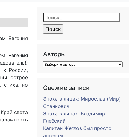
Найти:
ем Евгения
Авторы
ием
Евгения
едователь!)
 к России,
нии; острое
а стиха, но
Свежие записи
Эпоха в лицах: Мирослав (Мир)
Станкович
«Край света
Эпоха в лицах: Владимир
анорамность
Глебский
Капитан Жеглов был просто
ангелом…