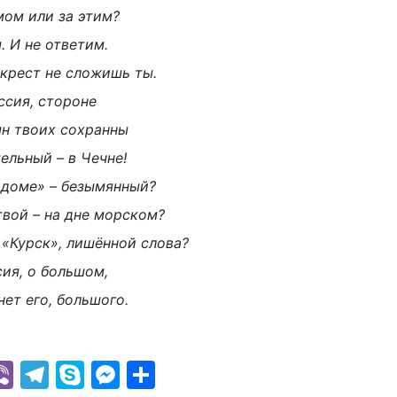
мом или за этим?
. И не ответим.
 крест не сложишь ты.
ссия, стороне
н твоих сохранны
ельный – в Чечне!
 доме» – безымянный?
твой – на дне морском?
 «Курск», лишённой слова?
сия, о большом,
ет его, большого.
k
r
il
hatsApp
Viber
Telegram
Skype
Messenger
Отправить