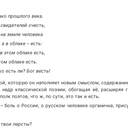
ако прошлого века.
 свидетелей счесть,
 на земле человека
 а в облаке – есть:
 в этом облаке есть,
том облаке есть.
ко есть ли? Бог весть!
фой, которую он наполняет новым смыслом, содержани
 недр классической поэзии, обогащая её, расширяя 
олк поэтов, что ж, по сути, это так и есть.
– боль о России, о русском человеке органична, при
 твои персты?