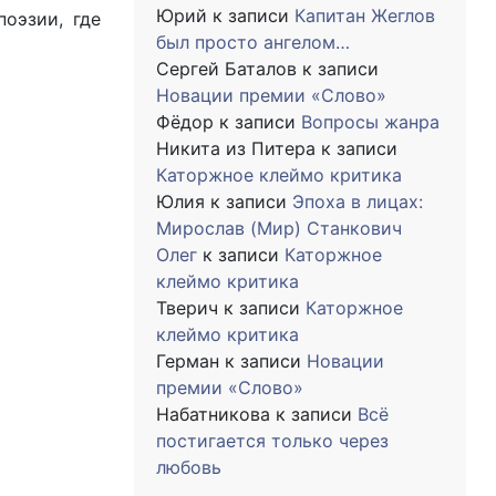
Юрий
к записи
Капитан Жеглов
оэзии, где
был просто ангелом…
Сергей Баталов
к записи
Новации премии «Слово»
Фёдор
к записи
Вопросы жанра
Никита из Питера
к записи
Каторжное клеймо критика
Юлия
к записи
Эпоха в лицах:
Мирослав (Мир) Станкович
Олег
к записи
Каторжное
клеймо критика
Тверич
к записи
Каторжное
клеймо критика
Герман
к записи
Новации
премии «Слово»
Набатникова
к записи
Всё
постигается только через
любовь