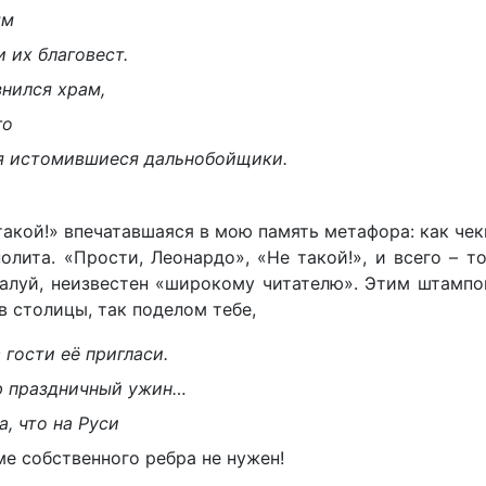
ым
 их благовест.
знился храм,
го
ся истомившиеся дальнобойщики.
акой!» впечатавшаяся в мою память метафора: как че
олита. «Прости, Леонардо», «Не такой!», и всего – т
ожалуй, неизвестен «широкому читателю». Этим штамп
в столицы, так поделом тебе,
 гости её пригласи.
ю праздничный ужин…
, что на Руси
ме собственного ребра не нужен!