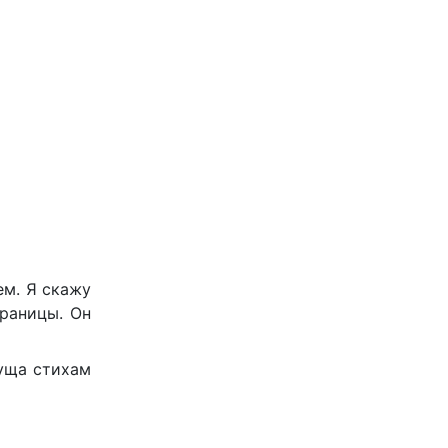
ем. Я скажу
границы. Он
суща стихам