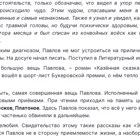
стоятельств, только обозначаю, что видел в упор п
происходило чудо. Этим чудом, спасавшим меня в
енные и самые незнакомые. Также я узнал и увидел, к
 с травмой головы, но будучи психически здоровым,
лтора месяца и был списан из конвойных войск как 
.
ским диагнозом, Павлов не мог устроиться на прилич
. На досуге начал писать. Поступил в Литературный и
большую вещь Павлова, – роман «Казённая сказка
 вошёл в шорт-лист Букеровской премии, о нём тепло
ыть, самая совершенная вещь Павлова. Исполненный 
овыми приёмами. При чтении приходил на память ц
сков, Платонов
. Здесь Павлов показал, что всё у него
о частенько обвиняли в дальнейшем.
любия. Свидетельство этому такие рассказы как «Э
лся Павлов не в сторону приемлемости жизни, а наобо