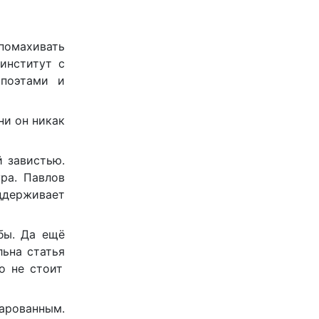
помахивать
институт с
 поэтами и
ни он никак
й завистью.
ра. Павлов
оддерживает
бы. Да ещё
ьна статья
о не стоит
арованным.