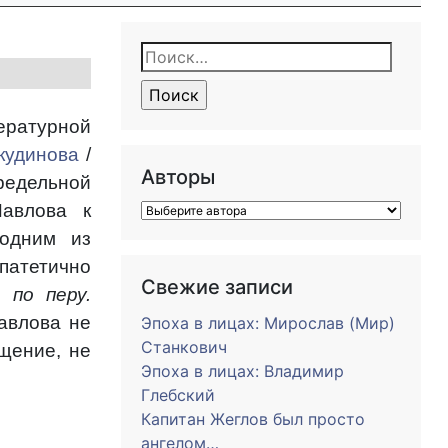
Найти:
тературной
кудинова
/
Авторы
предельной
Павлова к
одним из
 патетично
Свежие записи
 по перу.
авлова не
Эпоха в лицах: Мирослав (Мир)
Станкович
щение, не
Эпоха в лицах: Владимир
Глебский
Капитан Жеглов был просто
ангелом…