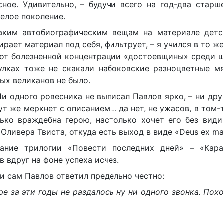
ое. Удивительно, – будучи всего на год-два старше
целое поколение.
таким автобиографическим вещам на материале детс
ает материал под себя, фильтрует, – я учился в то же
 вот болезненной концентрации «достоевщины» среди 
улках тоже не скакали набоковские разноцветные мя
ых великанов не было.
и одного ровесника не выписал Павлов ярко, – ни др
тут же меркнет с описанием… да нет, не ужасов, в том-т
ько враждебна герою, настолько хочет его без вид
Оливера Твиста, откуда есть выход в виде «Deus ex ma
ание трилогии «Повести последних дней» – «Кара
в вдруг на фоне успеха исчез.
и сам Павлов ответил предельно честно:
ре за эти годы не раздалось ну ни одного звонка. Пох
?