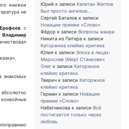
Юрий
к записи
Капитан Жеглов
его книжки
был просто ангелом…
тература не
Сергей Баталов
к записи
Новации премии «Слово»
 Ерофеев
с
Фёдор
к записи
Вопросы жанра
и
Владимир
Никита из Питера
к записи
личествовал
Каторжное клеймо критика
Юлия
к записи
Эпоха в лицах:
казка».
Мирослав (Мир) Станкович
Олег
к записи
Каторжное
клеймо критика
з знакомых
Тверич
к записи
Каторжное
клеймо критика
, абсолютно
Герман
к записи
Новации
в конвойные
премии «Слово»
Набатникова
к записи
Всё
постигается только через
любовь
непоправимо