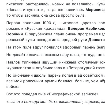
писатели растерялись, новых не появлялось. Кул
«Чапаев и пустота», тогда же появилась
Маринина
то чтобы засияла, она снова просто была.
Первая половина 1990-х, – игровое царство по
романом «Русская красавица»,
Валерия Нарбиков
Сорокин
. В зарубежном плане очень прогремел и
реальный культ анекдотиста средней руки
Довлато
На этом поле вдруг появился здоровый парень (на
Но давайте сначала скажем пару слов, – откуда он 
Павлов типичный ищущий книжный столичный юно
журналисток и опубликовала в «Литературной газе
По окончании школы парень попал в ад советской 
все мои ровесники армии боялись больше, чем чёр
войска.
Вот что поведал он в «Биографической записке»:
«…за эти полгода мог быть изнасилован, зарезан, з