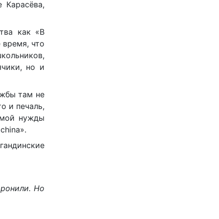
 Карасёва,
тва как «В
 время, что
школьников,
чики, но и
ужбы там не
о и печаль,
имой нужды
china».
гандинские
оронили. Но