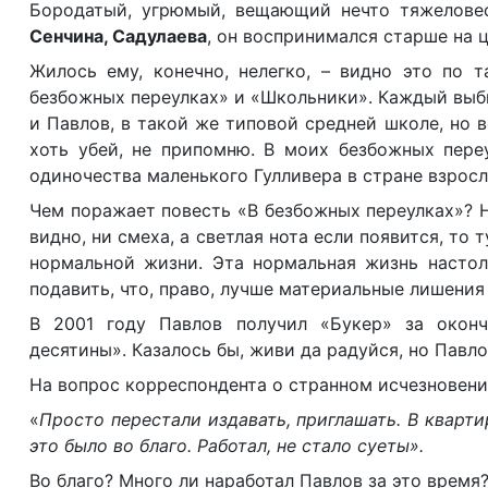
Бородатый, угрюмый, вещающий нечто тяжеловесн
Сенчина, Садулаева
, он воспринимался старше на 
Жилось ему, конечно, нелегко, – видно это по 
безбожных переулках» и «Школьники». Каждый выбир
и Павлов, в такой же типовой средней школе, но
хоть убей, не припомню. В моих безбожных пере
одиночества маленького Гулливера в стране взросл
Чем поражает повесть «В безбожных переулках»? Н
видно, ни смеха, а светлая нота если появится, то 
нормальной жизни. Эта нормальная жизнь настол
подавить, что, право, лучше материальные лишения 
В 2001 году Павлов получил «Букер» за оконч
десятины». Казалось бы, живи да радуйся, но Павло
На вопрос корреспондента о странном исчезновени
«
Просто перестали издавать, приглашать. В кварти
это было во благо. Работал, не стало суеты».
Во благо? Много ли наработал Павлов за это время