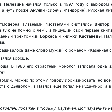
ьт
Пелевина
начался только в 1997 году с выходом 
, а чуть позже
Акунин
(сиречь, Фандорин). Русская ли
стмодерна. Главными писателями считались
Виктор
а
(уж не помню с чем), и пишущий свои первые книг
зданный трехтомник
Борхес
а и книжки
Кастанеды
. На
ва
.
прашивалось даже слово мужик) с романом «Казённая с
взялся вообще.
ша. В 1986 его страстный монолог записала одна и
те».
армии. Можно по этому поводу иронизировать, но все
та с дьяволом, а Павлов ещё попал не куда-либо, а 
астрелен, посажен в тюрьму, изувечен, мог изувечить 