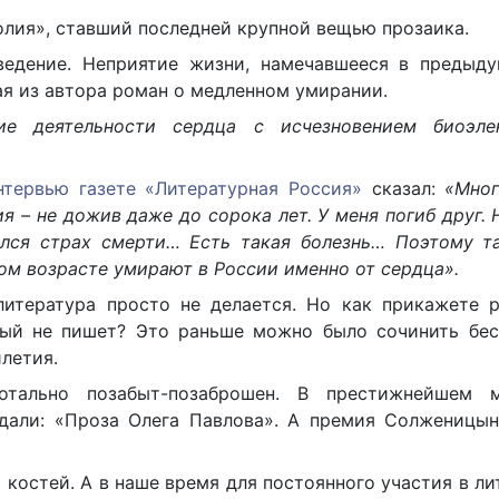
олия», ставший последней крупной вещью прозаика.
ведение. Неприятие жизни, намечавшееся в предыд
ая из автора роман о медленном умирании.
ие деятельности сердца с исчезновением биоэле
нтервью газете «Литературная Россия»
сказал:
«Мно
я – не дожив даже до сорока лет. У меня погиб друг. 
лся страх смерти… Есть такая болезнь… Поэтому та
том возрасте умирают в России именно от сердца».
литература просто не делается. Но как прикажете р
рый не пишет? Это раньше можно было сочинить бес
илетия.
отально позабыт-позаброшен. В престижнейшем 
дали: «Проза Олега Павлова». А премия Солженицын
 костей. А в наше время для постоянного участия в л