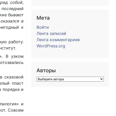
еред собой,
 последний
акие бывают
Мета
 оказался в
негодный к
Войти
Лента записей
Лента комментариев
ную работу.
WordPress.org
нститут.
». В узком
 отозвались
Авторы
в сказовой
елый пласт
 в порядке и
пилогия» и
рот. Совсем