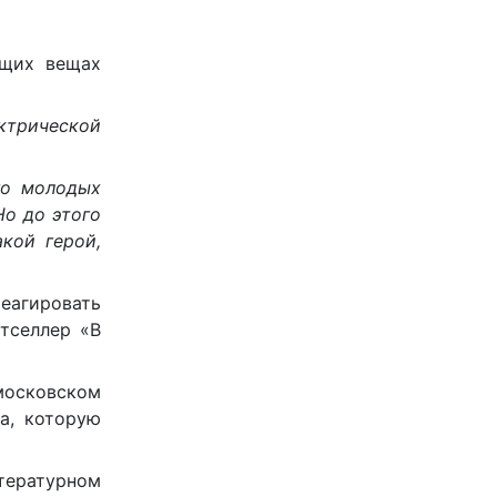
ущих вещах
ктрической
го молодых
Но до этого
кой герой,
еагировать
тселлер «В
московском
а, которую
итературном