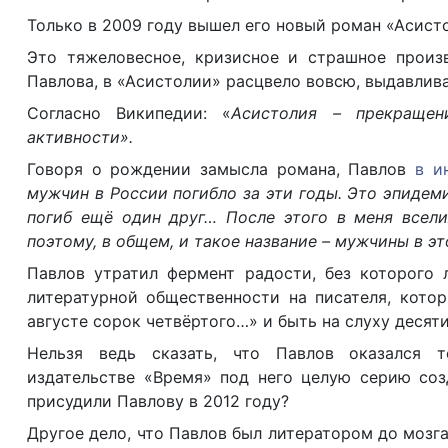
Только в 2009 году вышел его новый роман «Асист
Это тяжеловесное, кризисное и страшное произ
Павлова, в «Асистолии» расцвело вовсю, выдавлив
Согласно Википедии: «
Асистолия – прекращен
активности».
Говоря о рождении замысла романа, Павлов
в и
мужчин в России погибло за эти годы. Это эпидеми
погиб ещё один друг… После этого в меня всели
поэтому, в общем, и такое название – мужчины в э
Павлов утратил фермент радости, без которого 
литературной общественности на писателя, кото
августе сорок четвёртого…» и быть на слуху десят
Нельзя ведь сказать, что Павлов оказался т
издательстве «Время» под него целую серию соз
присудили Павлову в 2012 году?
Другое дело, что Павлов был литератором до мозга