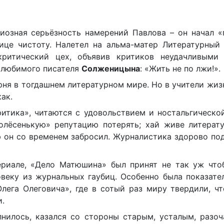
иозная серьёзность намерений Павлова – он начал «
ице чистоту. Налетел на альма-матер Литературный 
критический цех, объявив критиков неудачливыми
о любимого писателя
Солженицына
: «Жить не по лжи!».
рня в тогдашнем литературном мире. Но в учители жиз
как.
ритика», читаются с удовольствием и ностальгическо
олёсенькую» репутацию потерять; хай живе литерату
зю он со временем забросил. Журналистика здорово п
ериале, «Дело Матюшина» был принят не так уж что
еку из журнальных гаубиц. Особенно была показател
ега Олеговича», где в сотый раз миру твердили, чт
и.
нилось, казался со стороны старым, усталым, разоч