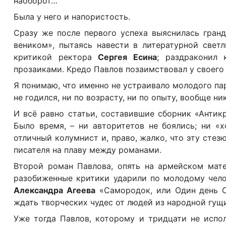
наоборот…
Была у него и напористость.
Сразу же после первого успеха выяснилась гранд
веником», пытаясь навести в литературной светл
критикой ректора
Сергея Есина
; раздраконил 
прозаиками. Кредо Павлов позаимствовал у своег
Я понимаю, что именно не устраивало молодого па
не годился, ни по возрасту, ни по опыту, вообще ни
И всё равно статьи, составившие сборник «Антик
Было время, – ни авторитетов не боялись; ни «х
отличный колумнист и, право, жалко, что эту сте
писателя на плаву между романами.
Второй роман Павлова, опять на армейском мат
разобиженные критики ударили по молодому челов
Александра Агеева
«Самородок, или Один день Ол
ждать творческих чудес от людей из народной гущ
Уже тогда Павлов, которому и тридцати не испол