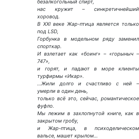
безалкогольный спирт,
нас кружит – синкретичнейший
хоровод.
В ХХI веке Жар-птица является только
под LSD,
Горбунка в модельном ряду заменил
спорткар.
И взлетает как «боинг» – «горыныч –
747»,
и горят, и падают в море клиенты
турфирмы «Икар».
…Жили долго и счастливо с ней –
умерли в один день,
только всё это, сейчас, романтическое
фуфло.
Мы лежим в захлопнутой книге, как в
закрытом гробу,
и Жар-птица, в психоделическом
вальсе, машет крылом…