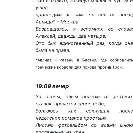
Тип в пальто, закинул мешок в кусты и
ушёл,
проследим за ним, он сел на поезд
Авлида* – Москва.
Возвращаясь, я вспомнил её слова:
Алексей, дважды два четыре.
Это был единственный раз, когда она
была не права.
*Авлида – гавань в Беотии, где собирались
греческие корабли для похода против Трои.
19:09 вечер
За окном, злым волком из детских
сказок, прячется серое небо,
болтаюсь как сохнущая после
недетских романов простыня.
Листаю фотоальбом со всеми мною
посланными на хрен,