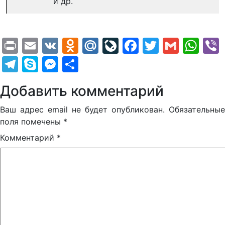
и др.
Print
Email
VK
Odnoklassniki
Mail.Ru
LiveJournal
Facebook
Twitter
Gmail
Wh
Telegram
Skype
Messenger
Отправить
Добавить комментарий
Ваш адрес email не будет опубликован.
Обязательные
поля помечены
*
Комментарий
*