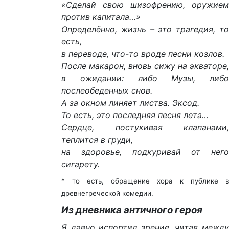
«Сделай свою шизофрению, оружием
против капитала…»
Определённо, жизнь – это трагедия, то
есть,
в переводе, что-то вроде песни козлов.
После макарон, вновь сижу на экваторе,
в ожидании: либо Музы, либо
послеобеденных снов.
А за окном линяет листва. Эксод.
То есть, это последняя песня лета…
Сердце, постукивая клапанами,
теплится в груди,
на здоровье, подкуривай от него
сигарету.
* то есть, обращение хора к публике в
древнегреческой комедии.
Из дневника античного героя
Я давно испортил зрение, читая между