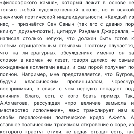
«философского камня», который лежит в основе не
только любой художественной школы, но и всякой
значимой поэтической индивидуальности. «Каждый из
нас, – признаётся Сан Саныч (так его с давних пор
кличут друзья-поэты), цитируя Рэндама Джаррелла, –
написал столько чепухи, что должен быть готов к
любым отрицательным отзывам». Поэтому случается,
что на литературных обсуждениях именно он за
словом в карман не лезет, говоря далеко не самые
ожидаемые коллегами вещи, и сам порой получает по
полной. Например, мне представляется, что Бугров,
будучи классическим провинциалом, чересчур
восприимчив, в связи с чем нередко попадает под
влияния. Благо, есть с кого брать пример. Так,
А.Ахматова, рассуждая «про величие замысла и
мастерство исполнения», явно транслирует нам в
своём переложении поэтическое кредо А.Фета. А
ставшее поэтическим трюизмом откровение о соре, из
которого «растут стихи, не ведая стыда» есть, так