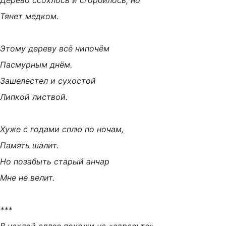
Дерево ссохлось и сгорбилось, но
Тянет медком.
Этому дереву всё нипочём
Пасмурным днём.
Зашелестел и сухостой
Липкой листвой.
Хуже с годами сплю по ночам,
Память шалит.
Но позабыть старый анчар
Мне не велит.
***