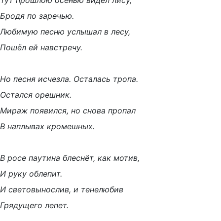
Тут прошлою осенью видел лису,
Бродя по заречью.
Любимую песню услышал в лесу,
Пошёл ей навстречу.
Но песня исчезла. Осталась тропа.
Остался орешник.
Мираж появился, но снова пропал
В наплывах кромешных.
В росе паутина блеснёт, как мотив,
И руку облепит.
И световынослив, и тенелюбив
Грядущего лепет.