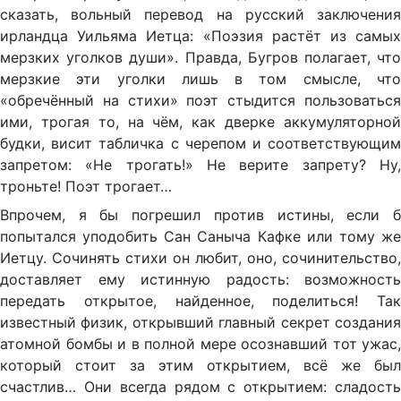
сказать, вольный перевод на русский заключения
ирландца Уильяма Иетца: «Поэзия растёт из самых
мерзких уголков души». Правда, Бугров полагает, что
мерзкие эти уголки лишь в том смысле, что
«обречённый на стихи» поэт стыдится пользоваться
ими, трогая то, на чём, как дверке аккумуляторной
будки, висит табличка с черепом и соответствующим
запретом: «Не трогать!» Не верите запрету? Ну,
троньте! Поэт трогает…
Впрочем, я бы погрешил против истины, если б
попытался уподобить Сан Саныча Кафке или тому же
Иетцу. Сочинять стихи он любит, оно, сочинительство,
доставляет ему истинную радость: возможность
передать открытое, найденное, поделиться! Так
известный физик, открывший главный секрет создания
атомной бомбы и в полной мере осознавший тот ужас,
который стоит за этим открытием, всё же был
счастлив… Они всегда рядом с открытием: сладость