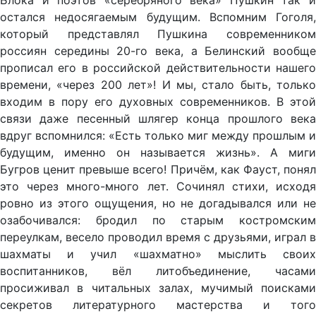
Блока и поэтов «серебряного века» Пушкин так и
остался недосягаемым будущим. Вспомним Гоголя,
который представлял Пушкина современником
россиян середины 20-го века, а Белинский вообще
прописал его в российской действительности нашего
времени, «через 200 лет»! И мы, стало быть, только
входим в пору его духовных современников. В этой
связи даже песенный шлягер конца прошлого века
вдруг вспомнился: «Есть только миг между прошлым и
будущим, именно он называется жизнь». А миги
Бугров ценит превыше всего! Причём, как Фауст, понял
это через много-много лет. Сочинял стихи, исходя
ровно из этого ощущения, но не догадывался или не
озабочивался: бродил по старым костромским
переулкам, весело проводил время с друзьями, играл в
шахматы и учил «шахматно» мыслить своих
воспитанников, вёл литобъединение, часами
просиживал в читальных залах, мучимый поисками
секретов литературного мастерства и того