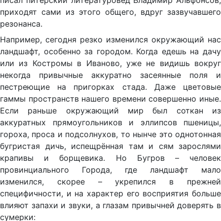
писал питерский литературовед Владимир Альфонсов,
приходят сами из этого общего, вдруг зазвучавшего
резонанса.
Например, сегодня резко изменился окружающий нас
ландшафт, особенно за городом. Когда едешь на дачу
или из Костромы в Иваново, уже не видишь вокруг
некогда привычные аккуратно засеянные поля и
пестреющие на пригорках стада. Даже цветовые
гаммы пространств нашего времени совершенно иные.
Если раньше окружающий мир был соткан из
аккуратных прямоугольников и эллипсов пшеницы,
гороха, проса и подсолнухов, то нынче это однотонная
бугристая дичь, испещрённая там и сям зарослями
крапивы и борщевика. Но Бугров – человек
провинциального Города, где ландшафт мало
изменился, скорее – укрепился в прежней
специфичности, и на характер его восприятия больше
влияют запахи и звуки, а глазам привычней доверять в
сумерки: