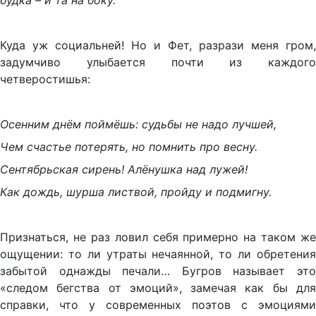
будка – и та на боку.
Куда уж социальней! Но и Фет, разрази меня гром,
задумчиво улыбается почти из каждого
четверостишья:
Осенним днём поймёшь: судьбы не надо лучшей,
Чем счастье потерять, но помнить про весну.
Сентябрьская сирень! Алёнушка над лужей!
Как дождь, шурша листвой, пройду и подмигну.
Признаться, не раз ловил себя примерно на таком же
ощущении: то ли утраты нечаянной, то ли обретения
забытой однажды печали… Бугров называет это
«следом бегства от эмоций», замечая как бы для
справки, что у современных поэтов с эмоциями