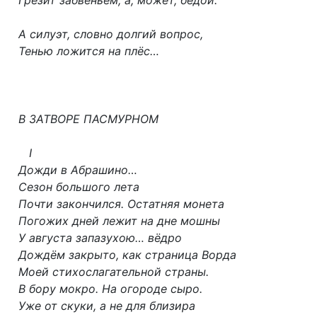
Грезит забвеньем, а, может, бедой.
А силуэт, словно долгий вопрос,
Тенью ложится на плёс…
В ЗАТВОРЕ ПАСМУРНОМ
I
Дожди в Абрашино…
Сезон большого лета
Почти закончился. Остатняя монета
Погожих дней лежит на дне мошны
У августа запазухою… вёдро
Дождём закрыто, как страница Ворда
Моей стихослагательной страны.
В бору мокро. На огороде сыро.
Уже от скуки, а не для близира