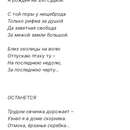
Я рождён на зло судьбе.
С той поры у нищеброда
Только рифма за душой
Да заветная свобода
За межой земли большой.
Близ околицы на волю
Отпускаю птаху ту –
На последнюю недолю,
За последнюю черту…
ОСТАНЕТСЯ
Трудом овчинка дорожает –
Узнал я в доме скорняка.
Отмока, ёрзанье скребка…