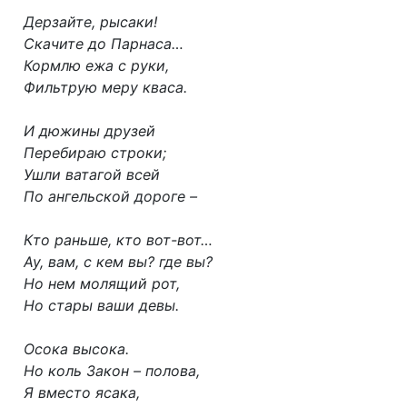
Дерзайте, рысаки!
Скачите до Парнаса…
Кормлю ежа с руки,
Фильтрую меру кваса.
И дюжины друзей
Перебираю строки;
Ушли ватагой всей
По ангельской дороге –
Кто раньше, кто вот-вот…
Ау, вам, с кем вы? где вы?
Но нем молящий рот,
Но стары ваши девы.
Осока высока.
Но коль Закон – полова,
Я вместо ясака,