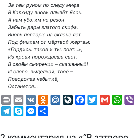
За тем руном по следу мифа
В Колхиду вновь плывёт Ясон.
А нам убогим не резон
Забыть дары златого скифа.
Вновь повторю на склоне лет
Под фимиам от мёртвой жертвы:
«Гордись: таков и ты, поэт…»,
Из крови порождаешь свет,
В своём смирении – скаженный!
И слово, выделкой, твоё –
Преодолев небытиё,
Останется…
Print
Email
VK
Odnoklassniki
Mail.Ru
LiveJournal
Facebook
Twitter
Gmail
Wh
Telegram
Skype
Messenger
Отправить
2 комментария на «“В затворе