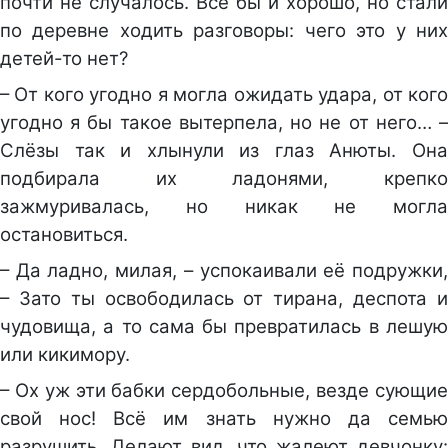
почти не случалось. Всё бы и хорошо, но стали
по деревне ходить разговоры: чего это у них
детей-то нет?
– От кого угодно я могла ожидать удара, от кого
угодно я бы такое вытерпела, но не от него… –
Слёзы так и хлынули из глаз Анюты. Она
подбирала их ладонями, крепко
зажмуривалась, но никак не могла
остановиться.
– Да ладно, милая, – успокаивали её подружки,
– Зато ты освободилась от тирана, деспота и
чудовища, а то сама бы превратилась в лешую
или кикимору.
– Ох уж эти бабки сердобольные, везде сующие
свой нос! Всё им знать нужно да семью
разрушить. Делают вид, что жалеют девчонку: