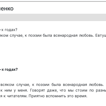
шенко
0-х го­дах?
ся­ком слу­чае, к по­эзии бы­ла все­на­род­ная лю­бовь. Ев­ту
-х годах?
 всяком случае, к поэзии была всенародная любовь.
к ним у меня. Говорят даже, что мы стоим по разн
я к читателям. Приятно вспомнить это время.