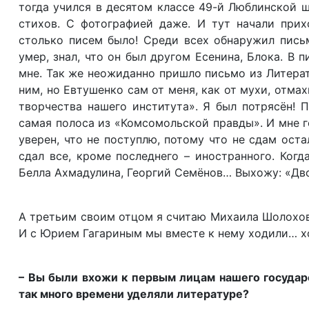
тогда учился в десятом классе 49-й Люблинской 
стихов. С фотографией даже. И тут начали прих
столько писем было! Среди всех обнаружил письм
умер, знал, что он был другом Есенина, Блока. В
мне. Так же неожиданно пришло письмо из Литерату
ним, но Евтушенко сам от меня, как от мухи, отма
творчества нашего института». Я был потрясён! 
самая полоса из «Комсомольской правды». И мне г
уверен, что не поступлю, потому что не сдам оста
сдал все, кроме последнего – иностранного. Ког
Белла Ахмадулина, Георгий Семёнов… Выхожу: «Дво
А третьим своим отцом я считаю Михаила Шолохов
И с Юрием Гагариным мы вместе к нему ходили… х
– Вы были вхожи к первым лицам нашего государс
так много времени уделяли литературе?