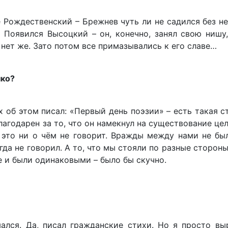
е Рождественский – Брежнев чуть ли не садился без не
 Появился Высоцкий – он, конечно, занял свою нишу
 нет же. Зато потом все примазывались к его славе…
нко?
х об этом писал: «Первый день поэзии» – есть такая ст
лагодарен за то, что он намекнул на существование це
это ни о чём не говорит. Вражды между нами не был
огда не говорил. А то, что мы стояли по разные стороны
не и были одинаковыми – было бы скучно.
ался. Да, писал гражданские стихи. Но я просто вы