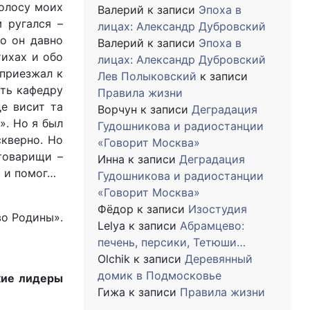
полосу моих
Валерий
к записи
Эпоха в
 ругался –
лицах: Александр Дубровский
то он давно
Валерий
к записи
Эпоха в
тихах и обо
лицах: Александр Дубровский
 приезжал к
Лев Полыковский
к записи
ить кафедру
Правила жизни
де висит та
Ворчун
к записи
Деградация
». Но я был
Гудошникова и радиостанции
скверно. Но
«Говорит Москва»
 товарищи –
Инна
к записи
Деградация
я и помог…
Гудошникова и радиостанции
«Говорит Москва»
Фёдор
к записи
Изостудия
во Родины».
Lelya
к записи
Абрамцево:
печень, персики, Тетюши…
Olchik
к записи
Деревянный
домик в Подмосковье
кие лидеры
Гижа
к записи
Правила жизни