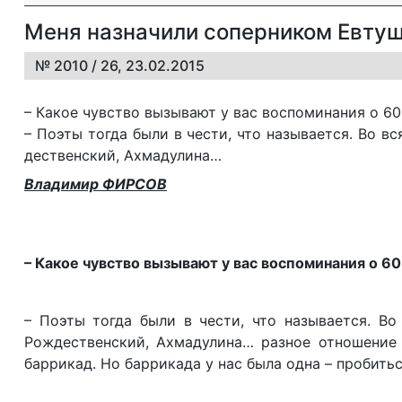
Меня назначили соперником Евту
№ 2010 / 26, 23.02.2015
– Ка­кое чув­ст­во вы­зы­ва­ют у вас вос­по­ми­на­ния о 6
– По­эты тог­да бы­ли в че­с­ти, что на­зы­ва­ет­ся. Во в
де­ст­вен­ский, Ах­ма­ду­ли­на…
Владимир ФИРСОВ
– Какое чувство вызывают у вас воспоминания о 60
– Поэты тогда были в чести, что называется. Во
Рождественский, Ахмадулина… разное отношение 
баррикад. Но баррикада у нас была одна – пробитьс