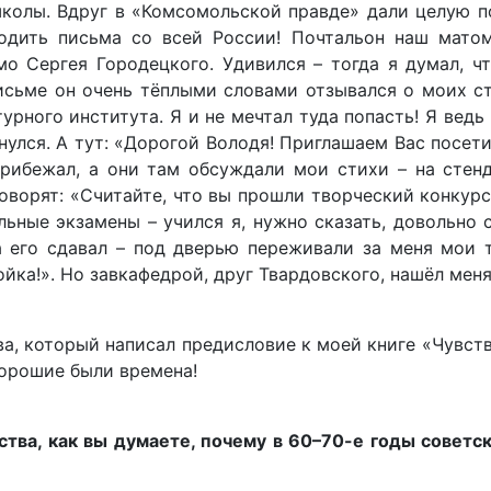
школы. Вдруг в «Комсомольской правде» дали целую 
одить письма со всей России! Почтальон наш матом
о Сергея Городецкого. Удивился – тогда я думал, ч
 письме он очень тёплыми словами отзывался о моих с
рного института. Я и не мечтал туда попасть! Я ведь
хнулся. А тут: «Дорогой Володя! Приглашаем Вас посет
Прибежал, а они там обсуждали мои стихи – на стен
оворят: «Считайте, что вы прошли творческий конкурс
льные экзамены – учился я, нужно сказать, довольно 
да его сдавал – под дверью переживали за меня мои
йка!». Но завкафедрой, друг Твардовского, нашёл мен
а, который написал предисловие к моей книге «Чувст
орошие были времена!
тва, как вы думаете, почему в 60–70-е годы советс