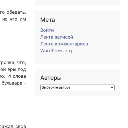
го обедать.
, но что им
Мета
Войти
Лента записей
Лента комментариев
WordPress.org
рочка, что,
лой эры под
о. И слова
Авторы
 бульвара –
ражал своё