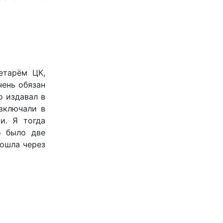
етарём ЦК,
чень обязан
о издавал в
включали в
и. Я тогда
о было две
рошла через