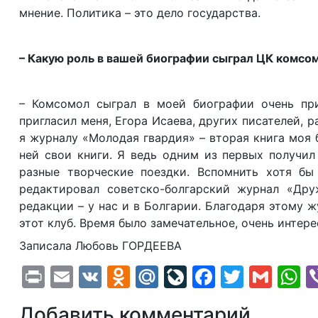
мнение. Политика – это дело государства.
– Какую роль в вашей биографии сыграл ЦК комсо
– Комсомол сыграл в моей биографии очень при
пригласил меня, Егора Исаева, других писателей, 
я журналу «Молодая гвардия» – вторая книга моя 
ней свои книги. Я ведь одним из первых получи
разные творческие поездки. Вспомнить хотя бы 
редактировал советско-болгарский журнал «Дру
редакции – у нас и в Болгарии. Благодаря этому 
этот клуб. Время было замечательное, очень интере
Записала Любовь ГОРДЕЕВА
Print
Email
VK
Odnoklassniki
Mail.Ru
LiveJournal
Faceboo
Twitte
Gma
W
Добавить комментарий