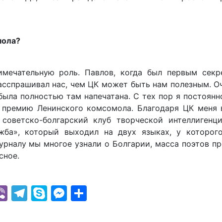
мола?
мечательную роль. Павлов, когда был первым секр
расспрашивал нас, чем ЦК может быть нам полезным. О
была полностью там напечатана. С тех пор я постоянн
л премию Ленинского комсомола. Благодаря ЦК меня 
советско-болгарский клуб творческой интеллигенци
жба», который выходил на двух языках, у которог
журналу мы многое узнали о Болгарии, масса поэтов п
сное.
k
r
il
hatsApp
Viber
Telegram
Skype
Messenger
Отправить