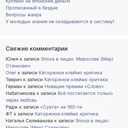
Куплено на японские деньги
Прописанный в бездне
Вопросы жанра
У молодых знания не складываются в систему!
Свежие комментарии
Юлия
к записи
Эпоха в лицах: Мирослав (Мир)
Станкович
Олег
к записи
Каторжное клеймо критика
Тверич
к записи
Каторжное клеймо критика
Герман
к записи
Новации премии «Слово»
Набатникова
к записи
Всё постигается только
через любовь
Радж
к записи
«Суета» на 160-ти
ФТ
к записи
Каторжное клеймо критика
Наталья Селиванова
к записи
Эпоха в лицах:
Мирослав (Мир) Станкович