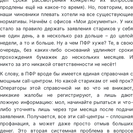
дел сроки рассмотрения конкретно их вопросов
продлены ещё на какое-то время). Но, повторим, все
наши чиновники плевать хотели на все существующие
нормативы. Начнём с офисов «Мои документы». У них
стало за правило держать заявления стариков у себя
не один день, а в несколько раз дольше – до целой
недели, а то и больше. Ну а чем ПФР хуже? Те, в свою
очередь, без каких-либо оснований удлиняют сроки
прохождения бумажек до нескольких месяцев. И
никто за это никакой ответственности не несёт!
К слову, в ПФР вроде бы имеется единая справочная с
мощным call-центром. Но какой старикам от неё прок?
Операторы этой справочной ни во что не вникают,
никакие жалобы не регистрируют, а лишь дают
ложную информацию: мол, начинайте рыпаться и что-
либо уточнять лишь через три месяца после подачи
заявления. Получается, все эти call-центры – сплошная
профанация, а может даже просто отмыв больших
денег. Это вторая системная проблема в вопросе