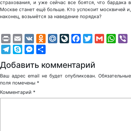
страхования, и уже сейчас все боятся, что бардака в
Москве станет ещё больше. Кто успокоит москвичей и,
наконец, возьмётся за наведение порядка?
Print
Email
VK
Odnoklassniki
Mail.Ru
LiveJournal
Facebook
Twitter
Gmail
Wh
Telegram
Skype
Messenger
Отправить
Добавить комментарий
Ваш адрес email не будет опубликован.
Обязательные
поля помечены
*
Комментарий
*