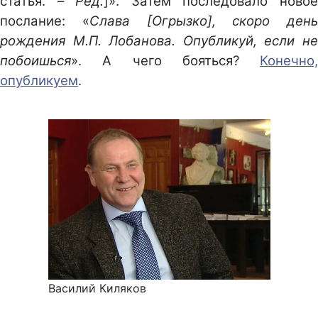
статья. –
Ред.
]». Затем последовало ново
послание: «
Слава [Огрызко], скоро день
рождения М.П. Лобанова. Опубликуй, если не
побоишься
». А чего бояться?
Конечно,
опубликуем
.
Василий Киляков