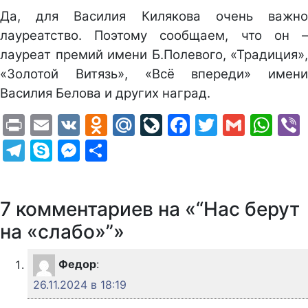
Да, для Василия Килякова очень важно
лауреатство. Поэтому сообщаем, что он –
лауреат премий имени Б.Полевого, «Традиция»,
«Золотой Витязь», «Всё впереди» имени
Василия Белова и других наград.
Print
Email
VK
Odnoklassniki
Mail.Ru
LiveJournal
Facebook
Twitter
Gmail
Wh
Telegram
Skype
Messenger
Отправить
7 комментариев на «“Нас берут
на «слабо»”»
Федор
:
26.11.2024 в 18:19