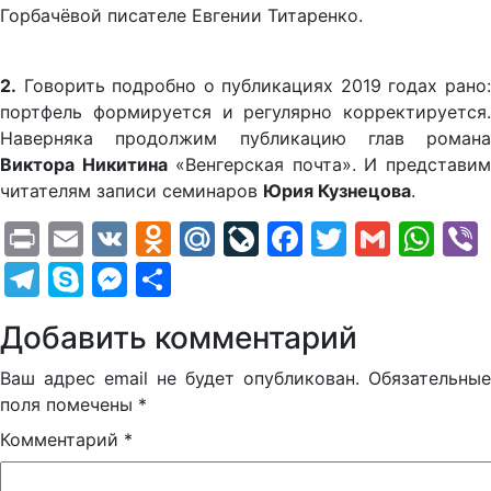
Горбачёвой писателе Евгении Титаренко.
2.
Говорить подробно о публикациях 2019 годах рано:
портфель формируется и регулярно корректируется.
Наверняка продолжим публикацию глав романа
Виктора Никитина
«Венгерская почта». И представи
читателям записи семинаров
Юрия Кузнецова
.
Print
Email
VK
Odnoklassniki
Mail.Ru
LiveJournal
Facebook
Twitter
Gmail
Wh
Telegram
Skype
Messenger
Отправить
Добавить комментарий
Ваш адрес email не будет опубликован.
Обязательные
поля помечены
*
Комментарий
*