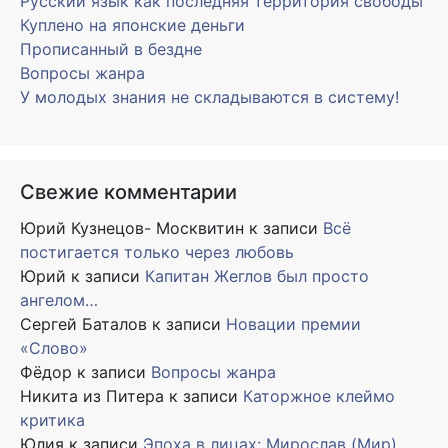
Русский язык как последняя территория свободы
Куплено на японские деньги
Прописанный в бездне
Вопросы жанра
У молодых знания не складываются в систему!
Свежие комментарии
Юрий Кузнецов- Москвитин
к записи
Всё
постигается только через любовь
Юрий
к записи
Капитан Жеглов был просто
ангелом…
Сергей Баталов
к записи
Новации премии
«Слово»
Фёдор
к записи
Вопросы жанра
Никита из Питера
к записи
Каторжное клеймо
критика
Юлия
к записи
Эпоха в лицах: Мирослав (Мир)