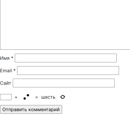
Имя
*
Email
*
Сайт
+
=
шесть