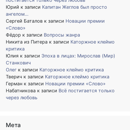
постигается только через любовь
Юрий
к записи
Капитан Жеглов был просто
ангелом…
Сергей Баталов
к записи
Новации премии
«Слово»
Фёдор
к записи
Вопросы жанра
Никита из Питера
к записи
Каторжное клеймо
критика
Юлия
к записи
Эпоха в лицах: Мирослав (Мир)
Станкович
Олег
к записи
Каторжное клеймо критика
Тверич
к записи
Каторжное клеймо критика
Герман
к записи
Новации премии «Слово»
Набатникова
к записи
Всё постигается только
через любовь
Мета