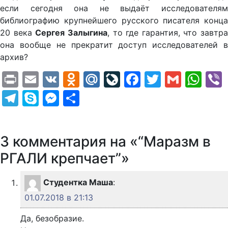
если сегодня она не выдаёт исследователям
библиографию крупнейшего русского писателя конца
20 века
Сергея Залыгина
, то где гарантия, что завтра
она вообще не прекратит доступ исследователей в
архив?
Print
Email
VK
Odnoklassniki
Mail.Ru
LiveJournal
Facebook
Twitter
Gmail
Wh
Telegram
Skype
Messenger
Отправить
3 комментария на «“Маразм в
РГАЛИ крепчает”»
Студентка Маша
:
01.07.2018 в 21:13
Да, безобразие.