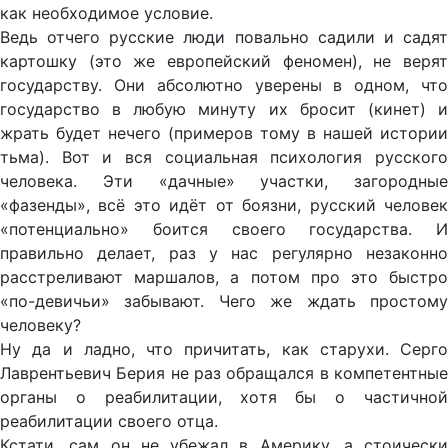
как необходимое условие.
Ведь отчего русские люди повально садили и садят
картошку (это же европейский феномен), не верят
государству. Они абсолютно уверены в одном, что
государство в любую минуту их бросит (кинет) и
жрать будет нечего (примеров тому в нашей истории
тьма). Вот и вся социальная психология русского
человека. Эти «дачные» участки, загородные
«фазенды», всё это идёт от боязни, русский человек
«потенциально» боится своего государства. И
правильно делает, раз у нас регулярно незаконно
расстреливают маршалов, а потом про это быстро
«по-девичьи» забывают. Чего же ждать простому
человеку?
Ну да и ладно, что причитать, как старухи. Серго
Лаврентьевич Берия не раз обращался в компетентные
органы о реабилитации, хотя бы о частичной
реабилитации своего отца.
Кстати, сам он не убежал в Америку, а стоически