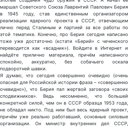
эпопеи создания чудо оружия в СССР. А начал её
маршал Советского Союза Лаврентий Павлович Берия
в 1945 году, став единственным организатором
реализации ядерного проекта в СССР, отвечающим
лично перед Сталиным и партией за все работы по
этой тематике. Конечно, про Берия сегодня написано
тоже уже достаточно (кстати «Берий» с чеченского
переводится как «всадник»). Войдите в Интернет и
найдёте прилично материала, причём написанного
спокойно, аккуратно, без собачьего оскала
подворотней шавки.
Я думаю, что сегодня совершенно очевидно (очень
опасная для Российской истории фраза – «совершенно
очевидно»), что Берия пал жертвой заговора «своих
сподвижников». Ведь несомненно, что большей
конкретной силой, чем он в СССР образца 1953 года,
не обладал никто. Под ним был весь ядерный проект,
причём уже реально работавший, основные силовые
организации. Он министр внутренних дел СССР,