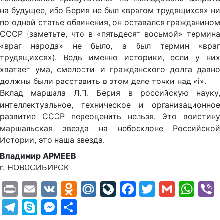
на будущее, ибо Берия не был «врагом трудящихся» ни
по одной статье обвинения, он оставался гражданином
СССР (заметьте, что в «пятьдесят восьмой» термина
«враг народа» не было, а был термин «враг
трудящихся»). Ведь именно историки, если у них
хватает ума, смелости и гражданского долга давно
должны были расставить в этом деле точки над «i».
Вклад маршала Л.П. Берия в российскую науку,
интеллектуальное, техническое и организационное
развитие СССР переоценить нельзя. Это воистину
маршальская звезда на небосклоне Российской
Истории, это наша звезда.
Владимир АРМЕЕВ
г. НОВОСИБИРСК
Print
Email
VK
Odnoklassniki
Mail.Ru
LiveJournal
Facebook
Twitter
Gmail
Wh
Telegram
Skype
Messenger
Отправить