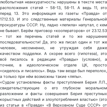
любопытная неаккуратность: нарушены в тексте места
расположения статей – 58-13, 58-11. А ведь 11, это
перед 13. Это информация из газеты «Правда» от
17.12.53. И это следственные материалы Генеральной
прокуратуры СССР. Ну, ладно «лепила» напутал, с кем
не бывает. Берём приговор «кооператоров» от 23.12.53
– тот же перечень статей и то же нарушение
последовательности! Да, это же писал один и тот же
человек, несомненно, не утруждая себя даже
качеством подделки. А скорее всего (гипотеза), это
всё писалось в редакции «Правды» (условно), а
точнее, в идеологическом отделе ЦК, просто
«сиделось и писалось». Ведь там везде был переполох,
а только при нём возможны такие «ляпы».
«Судом установлены факты преступления Берия Л.П.,
свидетельствующие о его глубоком моральном
разложении и факты совершения Берия преступных
корыстных действий и злоупотребления властью» (это
из статьи в «Правде» «В Верховном Суде СССР» от