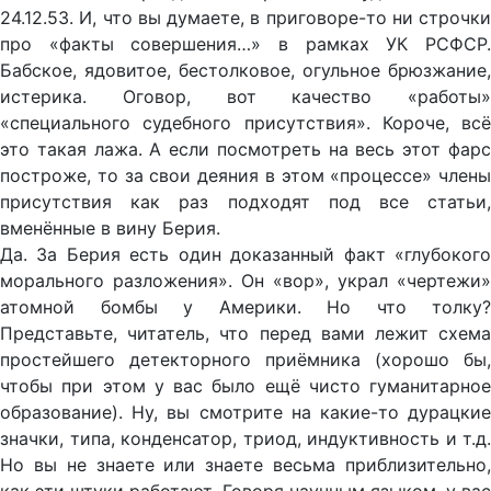
24.12.53. И, что вы думаете, в приговоре-то ни строчки
про «факты совершения…» в рамках УК РСФСР.
Бабское, ядовитое, бестолковое, огульное брюзжание,
истерика. Оговор, вот качество «работы»
«специального судебного присутствия». Короче, всё
это такая лажа. А если посмотреть на весь этот фарс
построже, то за свои деяния в этом «процессе» члены
присутствия как раз подходят под все статьи,
вменённые в вину Берия.
Да. За Берия есть один доказанный факт «глубокого
морального разложения». Он «вор», украл «чертежи»
атомной бомбы у Америки. Но что толку?
Представьте, читатель, что перед вами лежит схема
простейшего детекторного приёмника (хорошо бы,
чтобы при этом у вас было ещё чисто гуманитарное
образование). Ну, вы смотрите на какие-то дурацкие
значки, типа, конденсатор, триод, индуктивность и т.д.
Но вы не знаете или знаете весьма приблизительно,