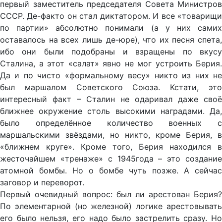
первый заместитель председателя Совета Министров
СССР. Де-факто он стал диктатором. И все «товарищи
по партии» абсолютно понимали (а у них самих
оставалось на всех лишь де-юре), что их песня спета,
ибо они были подобраны и взращены по вкусу
Сталина, а этот «салат» явно не мог устроить Берия.
Да и по чисто «формальному весу» никто из них не
был маршалом Советского Союза. Кстати, это
интересный факт – Сталин не одаривал даже своё
ближнее окружение столь высокими наградами. Да,
было определённое количество военных с
маршальскими звёздами, но никто, кроме Берия, в
«ближнем круге». Кроме того, Берия находился в
жесточайшем «тренаже» с 1945года – это создание
атомной бомбы. Но о бомбе чуть позже. А сейчас
заговор и переворот.
Первый очевидный вопрос: был ли арестован Берия?
По элементарной (но железной) логике арестовывать
его было нельзя, его надо было застрелить сразу. Но