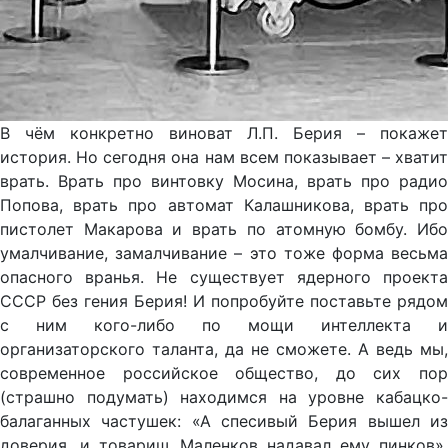
В чём конкретно виноват Л.П. Берия – покажет
история. Но сегодня она нам всем показывает – хватит
врать. Врать про винтовку Мосина, врать про радио
Попова, врать про автомат Калашникова, врать про
пистолет Макарова и врать по атомную бомбу. Ибо
умалчивание, замалчивание – это тоже форма весьма
опасного вранья. Не существует ядерного проекта
СССР без гения Берия! И попробуйте поставьте рядом
с ним кого-либо по мощи интеллекта и
организаторского таланта, да не сможете. А ведь мы,
современное российское общество, до сих пор
(страшно подумать) находимся на уровне кабацко-
балаганных частушек: «А спесивый Берия вышел из
доверия, и товарищ Маленков надавал ему пинков».