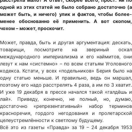
расстрела мало? А ответ, скорее всего, прост: ни по
одной из этих статей не было собрано достаточно (а
может быть, и ничего) улик и фактов, чтобы более-
менее обоснованно её применить. А вот скопом,
чохом – может, проскочит.
Может, правда, быть и другая аргументация: дескать,
товарищи, посмотрите на звериный оскал
международного империализма и его наймитов, они
лезут к нам «системно» – по всем статьям Уголовного
кодекса. Кстати, у всех «подельников» Берия было на
одну статью меньше. И правильно, ведь он маршал,
поэтому его надо расстрелять 4 раза, а им по 3 хватит.
И уже 19 декабря в прессе начался такой «галдёшь и
лай». Приведу, конечно, не полный, но, думаю,
достаточно «репрезентативный» набор терминов
красноречия, гордого негодования и пролетарской
целеустремлённости к светлому будущему.
Всё это из газеты «Правда» за 19 – 24 декабря 1953