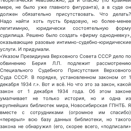
теоретически невозможно, да и опасно (по крайней
мере, не было уже главного фигуранта), а в суде он
должен обязательно присутствовать. Что делать?
Надо найти хоть пусть бредовую, но более-менее
легитимную, юридически состоятельную форму
судилища. Решено было создать «фирму однодневку»,
оказывающие разовые интимно-судебно-юридические
услуги. И придумали.
«Указом Президиума Верховного Совета СССР дело по
обвинению Берия Л.П. подлежит рассмотрению
Специального Судебного Присутствия Верховного
Суда СССР. В порядке, установленном законом от 1
декабря 1934 г.». Вот и всё. Но что это за закон, какой
закон от 1 декабря 1934 года. Об этом законе
умалчивает не только история, но и одна из
крупнейших библиотек мира, Новосибирская ГПНТБ. Я
вместе с сотрудниками (огромное им спасибо)
«перерыл» всю базу данных библиотеки, но такого
закона не обнаружил (его, скорее всего, «подписали»