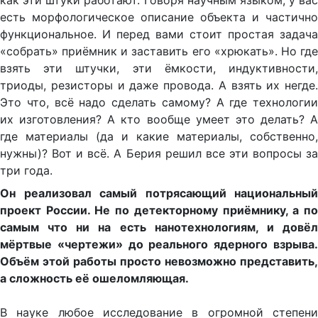
как эти штуки работают. Говоря научным языком, у вас
есть морфологическое описание объекта и частично
функциональное. И перед вами стоит простая задача
«собрать» приёмник и заставить его «хрюкать». Но где
взять эти штучки, эти ёмкости, индуктивности,
триоды, резисторы и даже провода. А взять их негде.
Это что, всё надо сделать самому? А где технологии
их изготовления? А кто вообще умеет это делать? А
где материалы (да и какие материалы, собственно,
нужны)? Вот и всё. А Берия решил все эти вопросы за
три года.
Он реализовал самый потрясающий национальный
проект России. Не по детекторному приёмнику, а по
самым что ни на есть нанотехнологиям, и довёл
мёртвые «чертежи» до реального ядерного взрыва.
Объём этой работы просто невозможно представить,
а сложность её ошеломляющая.
В науке любое исследование в огромной степени