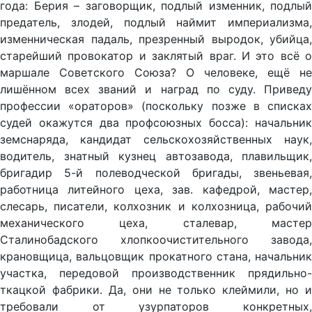
года: Берия – заговорщик, подлый изменник, подлый
предатель, злодей, подлый наймит империализма,
изменническая падаль, презренный выродок, убийца,
старейший провокатор и заклятый враг. И это всё о
маршале Советского Союза? О человеке, ещё не
лишённом всех званий и наград по суду. Приведу
профессии «ораторов» (поскольку позже в списках
судей окажутся два профсоюзных босса): начальник
земснаряда, кандидат сельскохозяйственных наук,
водитель, знатный кузнец автозавода, плавильщик,
бригадир 5-й полеводческой бригады, звеньевая,
работница литейного цеха, зав. кафедрой, мастер,
слесарь, писатели, колхозник и колхозница, рабочий
механического цеха, сталевар, мастер
Сталинобадского хлопкоочистительного завода,
крановщица, вальцовщик прокатного стана, начальник
участка, передовой производственник прядильно-
ткацкой фабрики. Да, они не только клеймили, но и
требовали от узурпаторов конкретных,