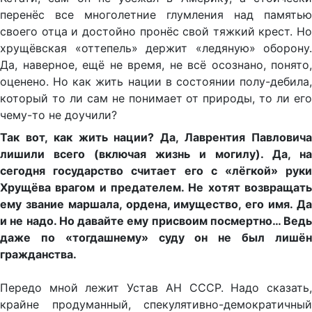
перенёс все многолетние глумления над памятью
своего отца и достойно пронёс свой тяжкий крест. Но
хрущёвская «оттепель» держит «ледяную» оборону.
Да, наверное, ещё не время, не всё осознано, понято,
оценено. Но как жить нации в состоянии полу-дебила,
который то ли сам не понимает от природы, то ли его
чему-то не доучили?
Так вот, как жить нации? Да, Лаврентия Павловича
лишили всего (включая жизнь и могилу). Да, на
сегодня государство считает его с «лёгкой» руки
Хрущёва врагом и предателем. Не хотят возвращать
ему звание маршала, ордена, имущество, его имя. Да
и не надо. Но давайте ему присвоим посмертно… Ведь
даже по «тогдашнему» суду он не был лишён
гражданства.
Передо мной лежит Устав АН СССР. Надо сказать,
крайне продуманный, спекулятивно-демократичный