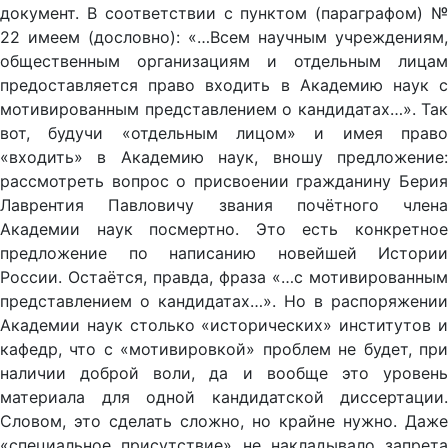
документ. В соответствии с пунктом (параграфом) №
22 имеем (дословно): «…Всем научным учреждениям,
общественным организациям и отдельным лицам
предоставляется право входить в Академию наук с
мотивированным представлением о кандидатах…». Так
вот, будучи «отдельным лицом» и имея право
«входить» в Академию наук, вношу предложение:
рассмотреть вопрос о присвоении гражданину Берия
Лаврентия Павловичу звания почётного члена
Академии наук посмертно. Это есть конкретное
предложение по написанию новейшей Истории
России. Остаётся, правда, фраза «…с мотивированным
представлением о кандидатах…». Но в распоряжении
Академии наук столько «исторических» институтов и
кафедр, что с «мотивировкой» проблем не будет, при
наличии доброй воли, да и вообще это уровень
материала для одной кандидатской диссертации.
Словом, это сделать сложно, но крайне нужно. Даже
«специальное присутствие» не накладывало запрета