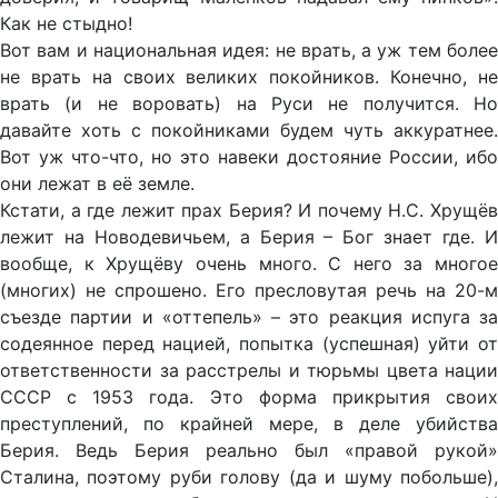
Как не стыдно!
Вот вам и национальная идея: не врать, а уж тем более
не врать на своих великих покойников. Конечно, не
врать (и не воровать) на Руси не получится. Но
давайте хоть с покойниками будем чуть аккуратнее.
Вот уж что-что, но это навеки достояние России, ибо
они лежат в её земле.
Кстати, а где лежит прах Берия? И почему Н.С. Хрущёв
лежит на Новодевичьем, а Берия – Бог знает где. И
вообще, к Хрущёву очень много. С него за многое
(многих) не спрошено. Его пресловутая речь на 20-м
съезде партии и «оттепель» – это реакция испуга за
содеянное перед нацией, попытка (успешная) уйти от
ответственности за расстрелы и тюрьмы цвета нации
СССР с 1953 года. Это форма прикрытия своих
преступлений, по крайней мере, в деле убийства
Берия. Ведь Берия реально был «правой рукой»
Сталина, поэтому руби голову (да и шуму побольше),