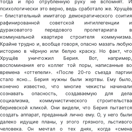
тогда и про отрубленную руку не вспомнят. И
психологически это верно, ведь сработало же. Хрущёв
– блистательный имитатор демократического соития
рафинированной советской интиллегенции и
дураковатого передового пролетариата в
коммунальной квартире строителя коммунизма.
Крайне трудно и, вообще говоря, опасно мазать любую
историю в чёрную или белую краску. Но факт, что
Хрущёв уничтожил Берия. Вот, например,
воспоминания его коллег той поры, написанные во
времена «оттепели». «После 20-го съезда партии
стало ясно… Берия нужны были жертвы. Ему было,
конечно известно, что многие чекисты начинали
сознавать опасность, создаваемую для дела
социализма, коммунистического строительства
бериевской кликой. Они видели, что Берия пытается
создать аппарат, преданный лично ему. О, у него были
далеко идущие планы, у этого грязного, льстивого
человека. Он мечтал о тех днях, когда «смена