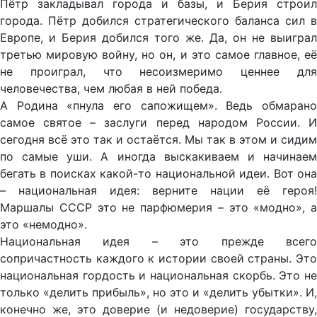
Пётр закладывал города и базы, и Берия строил
города. Пётр добился стратегического баланса сил в
Европе, и Берия добился того же. Да, он не выиграл
третью мировую войну, но он, и это самое главное, её
не проиграл, что несоизмеримо ценнее для
человечества, чем любая в ней победа.
А Родина «пнула его сапожищем». Ведь обмарано
самое святое – заслуги перед народом России. И
сегодня всё это так и остаётся. Мы так в этом и сидим
по самые уши. А иногда выскакиваем и начинаем
бегать в поисках какой-то национальной идеи. Вот она
– национальная идея: верните нации её героя!
Маршалы СССР это не парфюмерия – это «модно», а
это «немодно».
Национальная идея – это прежде всего
сопричастность каждого к истории своей страны. Это
национальная гордость и национальная скорбь. Это не
только «делить прибыль», но это и «делить убытки». И,
конечно же, это доверие (и недоверие) государству,