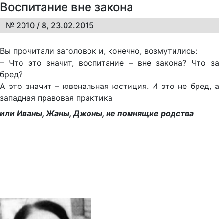
Воспитание вне закона
№ 2010 / 8, 23.02.2015
Вы про­чи­та­ли за­го­ло­вок и, ко­неч­но, воз­му­ти­лись:
– Что это зна­чит, вос­пи­та­ние – вне за­ко­на? Что за
бред?
А это зна­чит – юве­наль­ная юс­ти­ция. И это не бред, а
за­пад­ная пра­во­вая прак­ти­ка
или Иваны, Жаны, Джоны, не помнящие родства