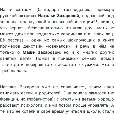
На известном (благодаря телевидению) примере
русской актрисы
Натальи Захаровой
, подпавшей по
жернова французской ювенальной юстиции
**
, видно,
что вернуть безосновательно отнятую дочь мать не
может даже при поддержке кардинала и высших лиц.
Её рассказ – один их самых шокирующих в книге
примеров действий «ювеналов», и речь в нём не
только о
Маше Захаровой
, но и о многих других
отнятых детях. Пожив в приёмных семьях, домой
такие дети возвращаются абсолютно чужими. Что и
требовалось.
Наталья Захарова уже не спрашивает, зачем надо
отнимать детей у родителей. Она поняла замысел (не
Франции, но глобалистов): с отнятыми детьми хорошо
работают психологи, и ими потом проще управлять. А
те, кто не хотели в своё время учиться в школе, стали