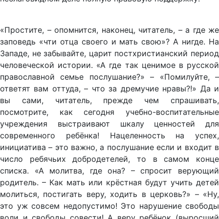
«Простите, – опомнится, наконец, читатель, – а где же
заповедь «чти отца своего и мать свою»? А нигде. На
Западе, не забывайте, царит постхристианский период
человеческой истории. «А где так ценимое в русской
православной семье послушание?» – «Помилуйте, –
ответят вам оттуда, – что за дремучие нравы?!» Да и
вы сами, читатель, прежде чем спрашивать,
посмотрите, как сегодня учебно-воспитательные
учреждения выстраивают шкалу ценностей для
современного ребёнка! Нацеленность на успех,
инициатива – это важно, а послушание если и входит в
число ребячьих добродетелей, то в самом конце
списка. «А молитва, где она? – спросит верующий
родитель. – Как мать или крёстная будут учить детей
молиться, постигать веру, ходить в церковь?» – «Ну,
это уж совсем недопустимо! Это нарушение свободы
воли и свободы совести! А веру ребёнок (выросший