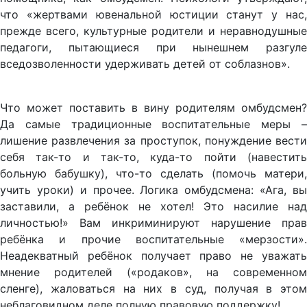
что «жертвами ювенальной юстиции станут у нас,
прежде всего, культурные родители и неравнодушные
педагоги, пытающиеся при нынешнем разгуле
вседозволенности удерживать детей от соблазнов».
Что может поставить в вину родителям омбудсмен?
Да самые традиционные воспитательные меры –
лишение развлечения за проступок, понуждение вести
себя так-то и так-то, куда-то пойти (навестить
больную бабушку), что-то сделать (помочь матери,
учить уроки) и прочее. Логика омбудсмена: «Ага, вы
заставили, а ребёнок не хотел! Это насилие над
личностью!» Вам инкриминируют нарушение прав
ребёнка и прочие воспитательные «мерзости».
Неадекватный ребёнок получает право не уважать
мнение родителей («родаков», на современном
сленге), жаловаться на них в суд, получая в этом
неблаговидном деле полную правовую поддержку!