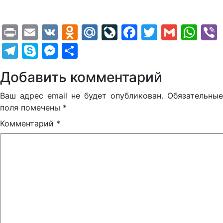
Print
Email
VK
Odnoklassniki
Mail.Ru
LiveJournal
Facebook
Twitter
Gmail
Wh
Telegram
Skype
Messenger
Отправить
Добавить комментарий
Ваш адрес email не будет опубликован.
Обязательные
поля помечены
*
Комментарий
*