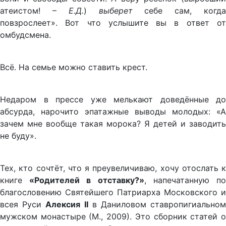
атеистом! –
Е.Д.
)
выберет
себе сам, когд
повзрослеет». Вот что услышите вы в ответ от
омбудсмена.
Всё. На семье можно ставить крест.
Недаром в прессе уже мелькают доведённые до
абсурда, нарочито эпатажные выводы молодых: «А
зачем мне вообще такая морока? Я детей и заводить
не буду».
Тех, кто сочтёт, что я преувеличиваю, хочу отослать к
книге
«Родителей в отставку?»
, напечатанную п
благословению Святейшего Патриарха Московского и
всея Руси
Алексия II
в Даниловом ставропигиально
мужском монастыре (М., 2009). Это сборник статей о