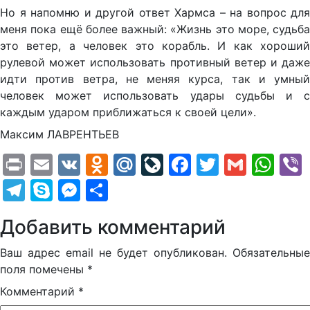
Но я напомню и другой ответ Хармса – на вопрос для
меня пока ещё более важный: «Жизнь это море, судьба
это ветер, а человек это корабль. И как хороший
рулевой может использовать противный ветер и даже
идти против ветра, не меняя курса, так и умный
человек может использовать удары судьбы и с
каждым ударом приближаться к своей цели».
Максим ЛАВРЕНТЬЕВ
Print
Email
VK
Odnoklassniki
Mail.Ru
LiveJournal
Facebook
Twitter
Gmail
Wh
Telegram
Skype
Messenger
Отправить
Добавить комментарий
Ваш адрес email не будет опубликован.
Обязательные
поля помечены
*
Комментарий
*