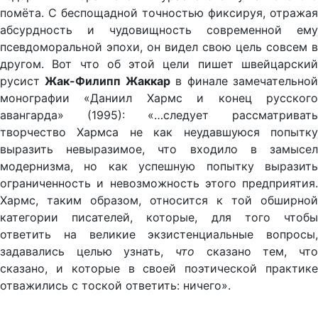
помёта. С беспощадной точностью фиксируя, отражая
абсурдность и чудовищность современной ему
псевдоморальной эпохи, он видел свою цель совсем в
другом. Вот что об этой цели пишет швейцарский
русист
Жак-Филипп Жаккар
в финале замечательно
монографии «Даниил Хармс и конец русского
авангарда» (1995): «…следует рассматривать
творчество Хармса не как неудавшуюся попытку
выразить невыразимое, что входило в замысел
модернизма, но как успешную попытку выразить
ограниченность и невозможность этого предприятия.
Хармс, таким образом, относится к той обширной
категории писателей, которые, для того чтобы
ответить на великие экзистенциальные вопросы,
задавались целью узнать,
что
сказано тем, что
сказано, и которые в своей поэтической практике
отважились с тоской ответить: ничего».