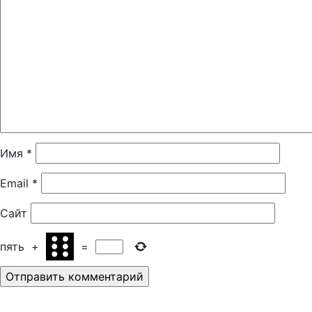
Имя
*
Email
*
Сайт
пять
+
=