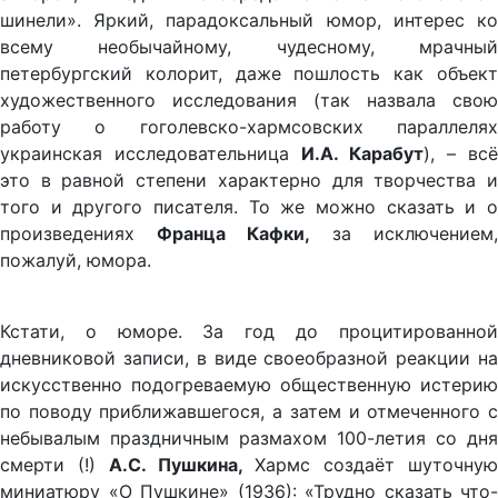
шинели». Яркий, парадоксальный юмор, интерес ко
всему необычайному, чудесному, мрачный
петербургский колорит, даже пошлость как объект
художественного исследования (так назвала свою
работу о гоголевско-хармсовских параллелях
украинская исследовательница
И.А. Карабут
), – всё
это в равной степени характерно для творчества и
того и другого писателя. То же можно сказать и о
произведениях
Франца Кафки,
за исключением,
пожалуй, юмора.
Кстати, о юморе. За год до процитированной
дневниковой записи, в виде своеобразной реакции на
искусственно подогреваемую общественную истерию
по поводу приближавшегося, а затем и отмеченного с
небывалым праздничным размахом 100-летия со дня
смерти (!)
А.С. Пушкина,
Хармс создаёт шуточную
миниатюру «О Пушкине» (1936): «Трудно сказать что-