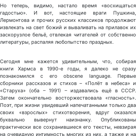
Но теперь, видимо, настало время «восхищаться
гадостью». И вот, настоящие враги Пушкина,
Лермонтова и прочих русских классиков продолжают
извлекать на свет божий и вываливать на прилавок их
заскорузлое бельё, отвлекая читателей от собственно
литературы, распаляя любопытство праздных.
Сегодня мне кажется удивительным, что, собирая
книги Хармса в 1990-е годы, я далеко не сразу
познакомился с его obscene language. Первые
сборники рассказов и стихов – «Полёт в небеса» и
«Старуха» (оба – 1991) – издавались ещё в СССР.
Затем окончательно восторжествовала «гласность».
Поэт, при жизни увидевший напечатанными только два
своих «взрослых» стихотворения, вдруг оказался
буквально вывернут наизнанку. Опубликованы
практически все сохранившиеся его тексты, невзирая
на очевидную интимность многих из них, а также и на