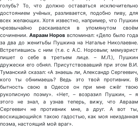
голубь? То, что должно оставаться исключительно
достоянием учёных, разливается, подобно пиву, для
всех желающих. Хотя известно, например, что Пушкин
чрезвычайно раскаивался в упомянутом своём
сочинении.
Авраам Норов
вспоминал: «Дело было года
за два до женитьбы Пушкина на Наталье Николаевне.
Встретившись с ним (т.е. с А.С. Норовым; мемуарист
пишет о себе в третьем лице. –
М.Л.
), Пушкин
дружески его обнял. Присутствовавший при этом В.И.
Туманский сказал: «А знаешь ли, Александр Сергеевич,
кого ты обнимаешь? Ведь это твой противник. В
бытность свою в Одессе он при мне сжёг твою
рукописную поэму». «Нет, – возразил Пушкин, – я
этого не знал, а узнав теперь, вижу, что Авраам
Сергеевич не противник мне, а друг. А вот ты,
восхищающийся такою гадостью, как моя неизданная
поэма, настоящий мой враг».