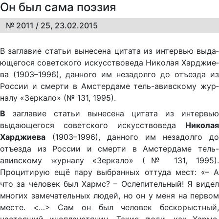
Он был сама поэзия
№ 2011 / 25, 23.02.2015
В за­гла­вие ста­тьи вы­не­се­на ци­та­та из ин­тер­вью вы­да­
ю­ще­го­ся со­вет­ско­го ис­кус­ст­во­ве­да Ни­ко­лая Хар­д­жи­е­
ва (1903–1996), дан­но­го им не­за­дол­го до отъ­ез­да из
Рос­сии и смер­ти в Ам­стер­да­ме тель-авив­ско­му жур­
на­лу «Зер­ка­ло» (№ 131, 1995).
В
заглавие статьи вынесена цитата из интервью
выдающегося советского искусствоведа
Николая
Харджиева
(1903–1996), данного им незадолго до
отъезда из России и смерти в Амстердаме тель-
авивскому журналу «Зеркало» (№ 131, 1995).
Процитирую ещё пару выбранных оттуда мест: «– А
что за человек был Хармс? – Ослепительный! Я видел
многих замечательных людей, но он у меня на первом
месте. <…> Сам он был человек бескорыстный,