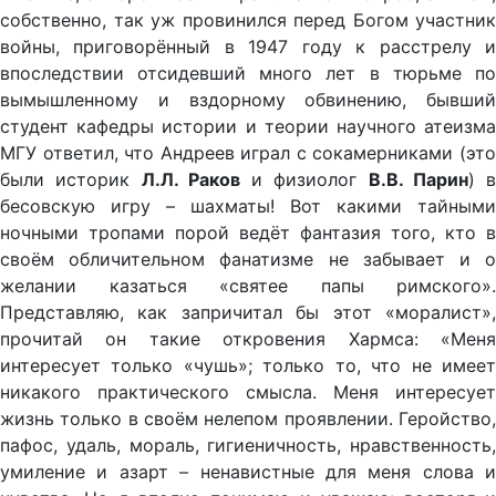
собственно, так уж провинился перед Богом участник
войны, приговорённый в 1947 году к расстрелу и
впоследствии отсидевший много лет в тюрьме по
вымышленному и вздорному обвинению, бывший
студент кафедры истории и теории научного атеизма
МГУ ответил, что Андреев играл с сокамерниками (это
были историк
Л.Л. Раков
и физиолог
В.В. Парин
) в
бесовскую игру – шахматы! Вот какими тайными
ночными тропами порой ведёт фантазия того, кто в
своём обличительном фанатизме не забывает и о
желании казаться «святее папы римского».
Представляю, как запричитал бы этот «моралист»,
прочитай он такие откровения Хармса: «Меня
интересует только «чушь»; только то, что не имеет
никакого практического смысла. Меня интересует
жизнь только в своём нелепом проявлении. Геройство,
пафос, удаль, мораль, гигиеничность, нравственность,
умиление и азарт – ненавистные для меня слова и