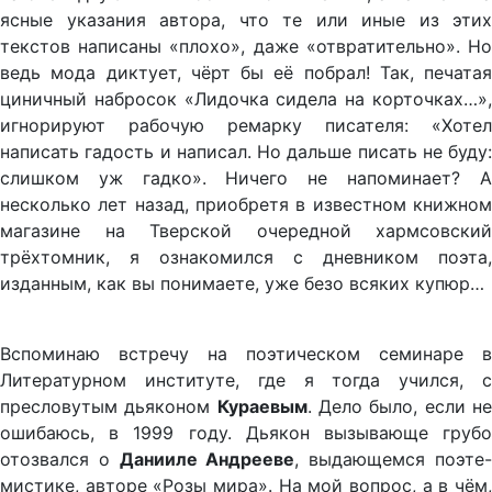
ясные указания автора, что те или иные из этих
текстов написаны «плохо», даже «отвратительно». Но
ведь мода диктует, чёрт бы её побрал! Так, печатая
циничный набросок «Лидочка сидела на корточках…»,
игнорируют рабочую ремарку писателя: «Хотел
написать гадость и написал. Но дальше писать не буду:
слишком уж гадко». Ничего не напоминает? А
несколько лет назад, приобретя в известном книжном
магазине на Тверской очередной хармсовский
трёхтомник, я ознакомился с дневником поэта,
изданным, как вы понимаете, уже безо всяких купюр…
Вспоминаю встречу на поэтическом семинаре в
Литературном институте, где я тогда учился, с
пресловутым дьяконом
Кураевым
. Дело было, если н
ошибаюсь, в 1999 году. Дьякон вызывающе грубо
отозвался о
Данииле Андрееве
, выдающемся поэте
мистике, авторе «Розы мира». На мой вопрос, а в чём,