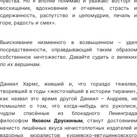
чувства. Но я вполне понимаю и уважаю: восторг и
восхищение, вдохновение и отчаяние, страсть и
сдержанность, распутство и целомудрие, печаль и
горе, радость и смех».
Выискивание низменного в возвышенном – удел
посредственности, оправдывающей таким образом
собственное ничтожество.
Давайте судить о велики
по их вершинам.
Даниил Хармс, живший и, что гораздо тяжелее,
творивший в годы «жесточайшей в истории тирании»,
как назвал это время другой Даниил – Андреев, не
помышлял о том, что когда-нибудь его рукописи,
чудом спасённые из блокадного Ленинграда
философом
Яковом Друскиным
, станут достоянием
начисто лишённых вкуса нечистоплотных издателей и
вздорных моралистов кураевско-евтушенковского