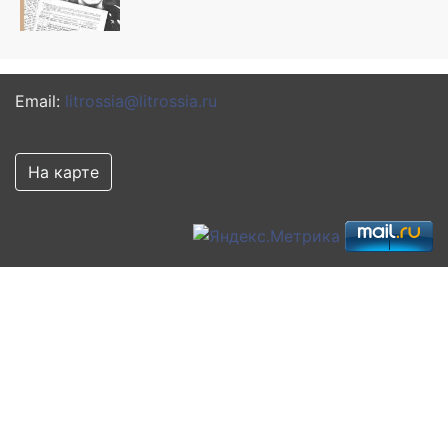
Email:
litrossia@litrossia.ru
На карте