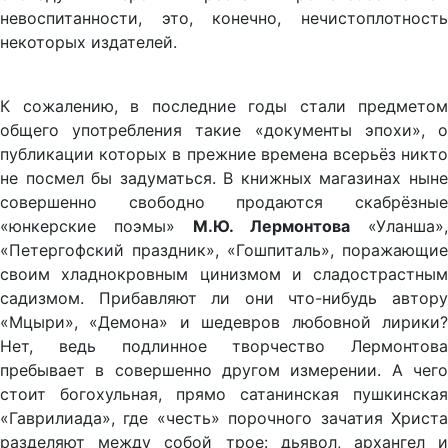
невоспитанности, это, конечно, нечистоплотность
некоторых издателей.
К сожалению, в последние годы стали предметом
общего употребления такие «документы эпохи», о
публикации которых в прежние времена всерьёз никто
не посмел бы задуматься. В книжных магазинах ныне
совершенно свободно продаются скабрёзные
«юнкерские поэмы»
М.Ю. Лермонтова
«Уланша»,
«Петергофский праздник», «Гошпиталь», поражающие
своим хладнокровным цинизмом и сладострастным
садизмом. Прибавляют ли они что-нибудь автору
«Мцыри», «Демона» и шедевров любовной лирики?
Нет, ведь подлинное творчество Лермонтова
пребывает в совершенно другом измерении. А чего
стоит богохульная, прямо сатанинская пушкинская
«Гаврилиада», где «честь» порочного зачатия Христа
разделяют между собой трое: дьявол, архангел и