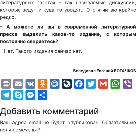
литературных газетах – так называемые дискуссии,
которые ведут и куда-то уводят… Это я читаю крайне
редко.
– А можете ли вы в современной литературной
прессе выделить какое-то издание, с которым
постоянно сверяетесь?
– Нет. Такого издания сейчас нет.
Беседовал Евгений БОГАЧКОВ
Print
Email
VK
Odnoklassniki
Mail.Ru
LiveJournal
Facebook
Twitter
Gmail
Wh
Telegram
Skype
Messenger
Отправить
Добавить комментарий
Ваш адрес email не будет опубликован.
Обязательные
поля помечены
*