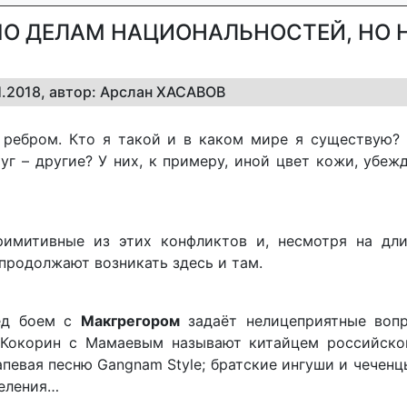
ПО ДЕЛАМ НАЦИОНАЛЬНОСТЕЙ, НО 
11.2018, автор: Арслан ХАСАВОВ
 ребром. Кто я такой и в каком мире я существую? 
г – другие? У них, к примеру, иной цвет кожи, убежд
имитивные из этих конфликтов и, несмотря на дли
продолжают возникать здесь и там.
ред боем с
Макгрегором
задаёт нелицеприятные воп
 Кокорин с Мамаевым называют китайцем российско
апевая песню Gangnam Style; братские ингуши и чечен
деления…