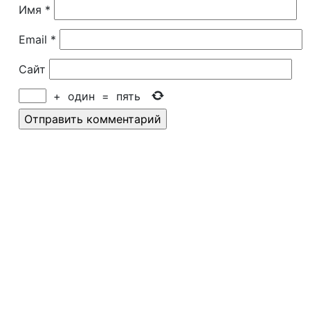
Имя
*
Email
*
Сайт
+
один
=
пять