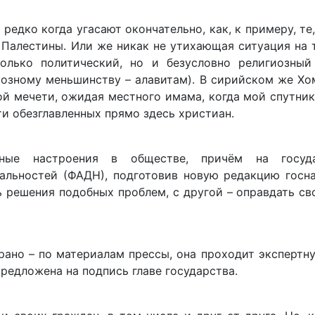
едко когда угасают окончательно, как, к примеру, те
Палестины. Или же никак не утихающая ситуация на 
олько политический, но и безусловно религиозный
озному меньшинству – алавитам). В сирийском же Хо
ной мечети, ожидая местного имама, когда мой спутник
и обезглавленных прямо здесь христиан.
ные настроения в обществе, причём на госуда
альностей (ФАДН), подготовив новую редакцию госна
 решения подобных проблем, с другой – оправдать св
рано – по материалам прессы, она проходит экспертн
предложена на подпись главе государства.