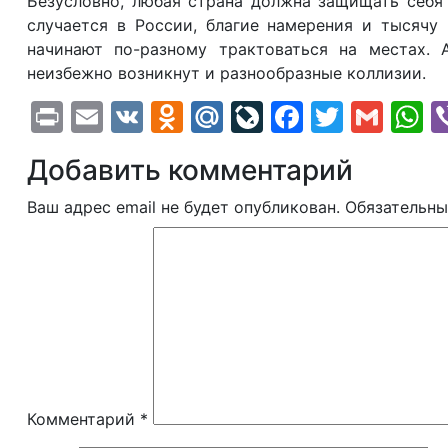
Безусловно, любая страна должна защищать себя 
случается в России, благие намерения и тысячу
начинают по-разному трактоваться на местах. 
неизбежно возникнут и разнообразные коллизии.
Print
Email
VK
Odnoklassniki
Mail.Ru
LiveJournal
Faceboo
Twitte
Gma
W
Добавить комментарий
Ваш адрес email не будет опубликован.
Обязательны
Комментарий
*