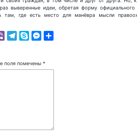
и своих граждан, в том числе и друг от друга. Но, 
 раз выверенные идеи, обретая форму официального 
А там, где есть место для манёвра мысли правоох
k
r
il
hatsApp
Viber
Telegram
Skype
Messenger
Отправить
е поля помечены
*