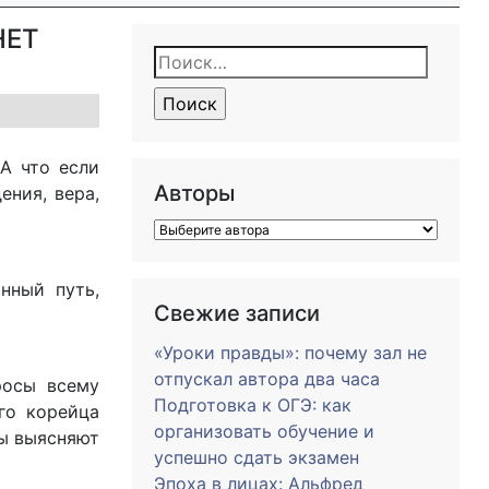
НЕТ
Найти:
А что если
Авторы
ения, вера,
нный путь,
Свежие записи
«Уроки правды»: почему зал не
отпускал автора два часа
росы всему
Подготовка к ОГЭ: как
го корейца
организовать обучение и
цы выясняют
успешно сдать экзамен
Эпоха в лицах: Альфред