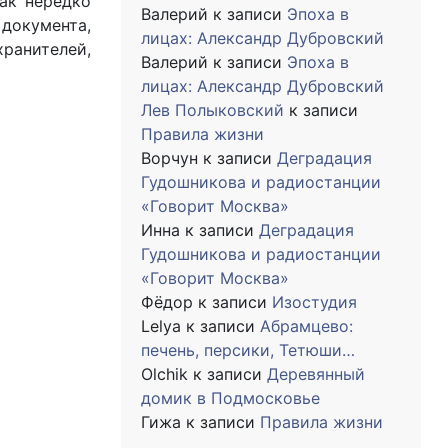
как нередко
Валерий
к записи
Эпоха в
документа,
лицах: Александр Дубровский
ранителей,
Валерий
к записи
Эпоха в
лицах: Александр Дубровский
Лев Полыковский
к записи
Правила жизни
Ворчун
к записи
Деградация
Гудошникова и радиостанции
«Говорит Москва»
Инна
к записи
Деградация
Гудошникова и радиостанции
«Говорит Москва»
Фёдор
к записи
Изостудия
Lelya
к записи
Абрамцево:
печень, персики, Тетюши…
Olchik
к записи
Деревянный
домик в Подмосковье
Гижа
к записи
Правила жизни