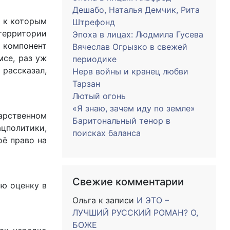
Дешабо, Наталья Демчик, Рита
, к которым
Штрефонд
территории
Эпоха в лицах: Людмила Гусева
 компонент
Вячеслав Огрызко в свежей
мсе, раз уж
периодике
 рассказал,
Нерв войны и кранец любви
Тарзан
Лютый огонь
«Я знаю, зачем иду по земле»
рственном
Баритональный тенор в
цполитики,
поисках баланса
оё право на
Свежие комментарии
ую оценку в
Ольга
к записи
И ЭТО –
ЛУЧШИЙ РУССКИЙ РОМАН? О,
БОЖЕ