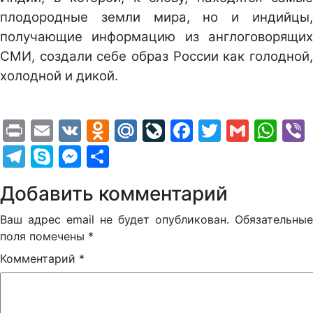
плодородные земли мира, но и индийцы,
получающие информацию из англоговорящих
СМИ, создали себе образ России как голодной,
холодной и дикой.
Print
Email
VK
Odnoklassniki
Mail.Ru
LiveJournal
Facebook
Twitter
Gmail
Wh
Telegram
Skype
Messenger
Отправить
Добавить комментарий
Ваш адрес email не будет опубликован.
Обязательные
поля помечены
*
Комментарий
*