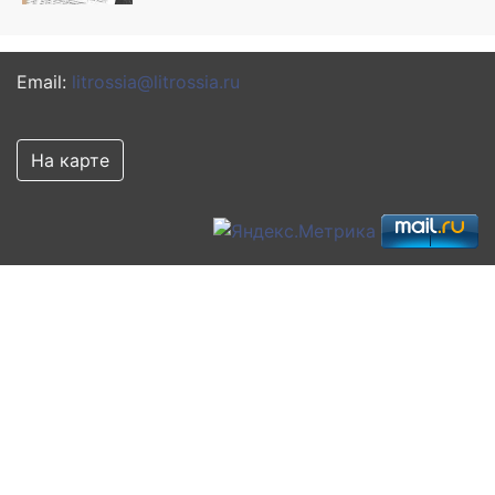
Email:
litrossia@litrossia.ru
На карте