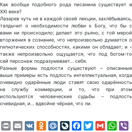
Как вообще подобного рода писанина существует в
XXI веке?
Лазарев чуть не в каждой своей лекции, захлёбываясь,
талдычит о необходимости любви к Богу, что бы с
вами ни происходило; делает это рьяно, с той мерой
вторжения в сознание, что непроизвольно думается о
гипнотических способностях, какими он обладает; и –
также непроизвольно ощущается, что под богом-то
сей персонаж подразумевает… себя.
Разные формы подлости существуют – описанные
выше примеры есть подлость интеллектуальная, когда
очевидно одарённые люди ставят свою одарённость
на службу коммерции, и то, что при этом
используются человеческие судьбы – подлость
очевидная, и… вдвойне чёрная, что ли.
Print
Email
VK
Odnoklassniki
Mail.Ru
LiveJournal
Facebook
Twitter
Gmail
Wh