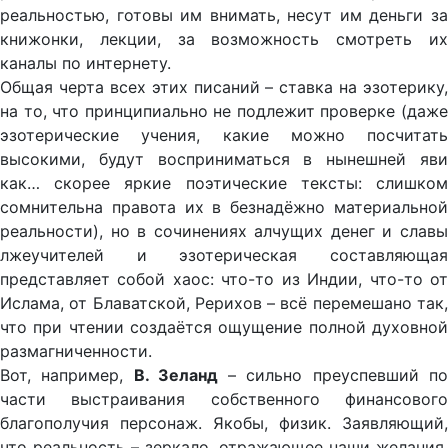
реальностью, готовы им внимать, несут им деньги за
книжонки, лекции, за возможность смотреть их
каналы по интернету.
Общая черта всех этих писаний – ставка на эзотерику,
на то, что принципиально не подлежит проверке (даже
эзотерические учения, какие можно посчитать
высокими, будут восприниматься в нынешней яви
как… скорее яркие поэтические тексты: слишком
сомнительна правота их в безнадёжно материальной
реальности), но в сочинениях алчущих денег и славы
лжеучителей и эзотерическая составляющая
представляет собой хаос: что-то из Индии, что-то от
Ислама, от Блаватской, Рерихов – всё перемешано так,
что при чтении создаётся ощущение полной духовной
размагниченности.
Вот, например,
В. Зеланд
– сильно преуспевший п
части выстраивания собственного финансового
благополучия персонаж. Якобы, физик. Заявляющий,
что реальность – зеркало, отражающее наши желания.