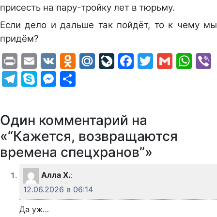
присесть на пару-тройку лет в тюрьму.
Если дело и дальше так пойдёт, то к чему мы
придём?
Print
Email
VK
Odnoklassniki
Mail.Ru
LiveJournal
Facebook
Twitter
Gmail
Wh
Telegram
Skype
Messenger
Отправить
Один комментарий на
«“Кажется, возвращаются
времена спецхранов”»
Алла Х.
:
12.06.2026 в 06:14
Да уж…