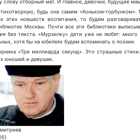
 слову отборный мат. И главное, девочки, будущие ма
стихотворную, будь она самим «Коньком-горбунком».
х этих новшеств воспитания, то будем разговариват
иблиотек Москвы. Почти все эти библиотеки выписыв
я без текста. «Мурзилку» дети уже не любят: много 
ьных, хотя бы на юбилеях будем вспоминать о поэзии.
орника «Три миллиарда секунд». Это страшные стихи
их юношей и девушек.
Дмитриев
05)