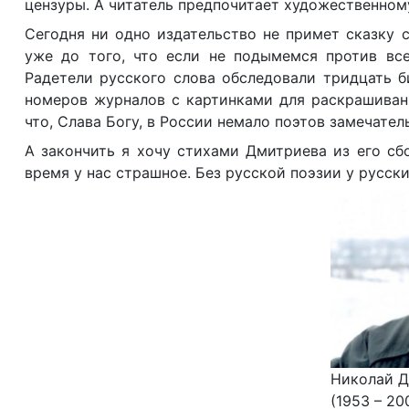
цензуры. А читатель предпочитает художественному
Сегодня ни одно издательство не примет сказку 
уже до того, что если не подымемся против все
Радетели русского слова обследовали тридцать б
номеров журналов с картинками для раскрашивани
что, Слава Богу, в России немало поэтов замечател
А закончить я хочу стихами Дмитриева из его сб
время у нас страшное. Без русской поэзии у русск
Николай 
(1953 – 20