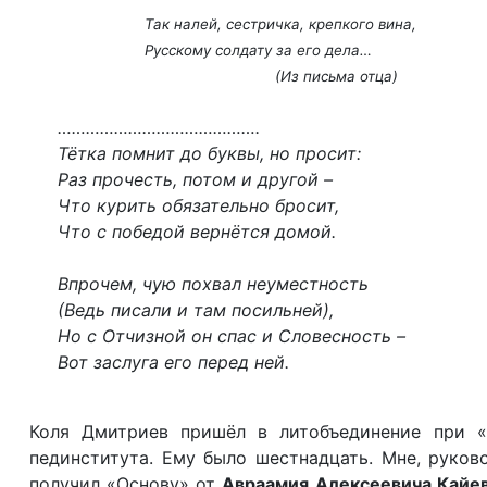
Так налей, сестричка, крепкого вина,
Русскому солдату за его дела…
(Из письма отца)
…………………………………….
Тётка помнит до буквы, но просит:
Раз прочесть, потом и другой –
Что курить обязательно бросит,
Что с победой вернётся домой.
Впрочем, чую похвал неуместность
(Ведь писали и там посильней),
Но с Отчизной он спас и Словесность –
Вот заслуга его перед ней.
Коля Дмитриев пришёл в литобъединение при «
пединститута. Ему было шестнадцать. Мне, руков
получил «Основу» от
Авраамия Алексеевича Кайе