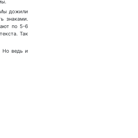
мы.
 Мы дожили
ь знаками.
ают по 5-6
текста. Так
. Но ведь и