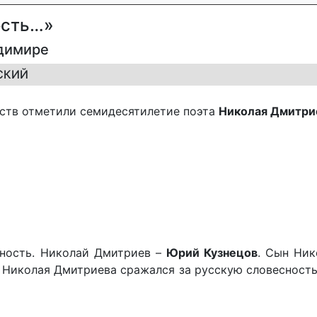
ость…»
адимире
ВСКИЙ
ств отметили семидесятилетие поэта
Николая Дмитри
сность. Николай Дмитриев –
Юрий Кузнецов
. Сын Ник
ец Николая Дмитриева сражался за русскую словесност