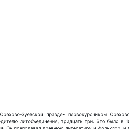
Орехово-Зуевской правде» первокурсником Орехово
одителю литобъединения, тридцать три. Это было в 1
ва
. Он преподавал древнюю литературу и фольклор, и