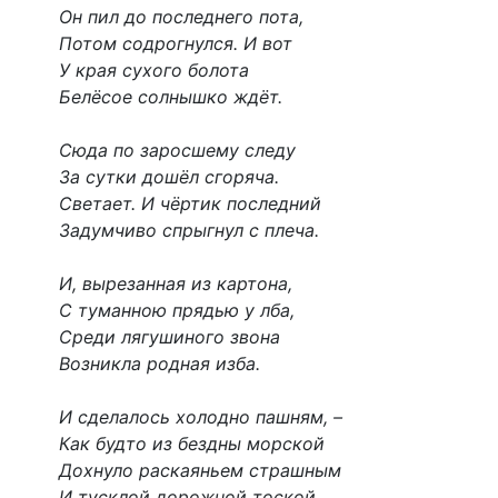
Он пил до последнего пота,
Потом содрогнулся. И вот
У края сухого болота
Белёсое солнышко ждёт.
Сюда по заросшему следу
За сутки дошёл сгоряча.
Светает. И чёртик последний
Задумчиво спрыгнул с плеча.
И, вырезанная из картона,
С туманною прядью у лба,
Среди лягушиного звона
Возникла родная изба.
И сделалось холодно пашням, –
Как будто из бездны морской
Дохнуло раскаяньем страшным
И тусклой дорожной тоской.