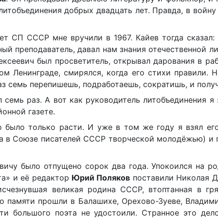
литобъединения добрых двадцать лет. Правда, в войну
лет СП СССР мне вручили в 1967. Кайев тогда сказал
нный преподаватель, давал нам знания отечественной л
ексеевич был просветитель, открывал дарования в ра
ом Ленинграде, смирялся, когда его стихи правили. 
аз семь перепишешь, подработаешь, сократишь, и получ
 семь раз. А вот как руководитель литобъединения я 
йонной газете.
было только расти. И уже в том же году я взял его
а в Союзе писателей СССР творческой молодёжью) и 
ичу было отпущено сорок два года. Упокоился на ро
та» и её редактор
Юрий Поляков
поставили Николая Д
исчезнувшая великая родина СССР, втоптанная в гря
го памяти прошли в Балашихе, Орехово-Зуеве, Владим
асти большого поэта не удостоили. Странное это дел