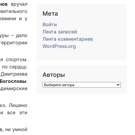
нов
вручал
ивительного
Мета
ремени и у
Войти
Лента записей
уры – дело
Лента комментариев
 территории
WordPress.org
я спортом.
 по сердцу.
и Дмитриева
Авторы
Богословы
.
адимирские
ухо. Лишено
 и все эти
в, ни умной