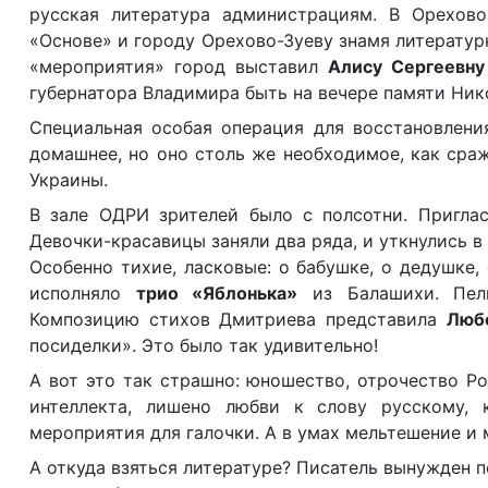
русская литература администрациям. В Орехов
«Основе» и городу Орехово-Зуеву знамя литературн
«мероприятия» город выставил
Алису Сергеевну
губернатора Владимира быть на вечере памяти Ник
Специальная особая операция для восстановления
домашнее, но оно столь же необходимое, как сра
Украины.
В зале ОДРИ зрителей было с полсотни. Приглас
Девочки-красавицы заняли два ряда, и уткнулись в
Особенно тихие, ласковые: о бабушке, о дедушке,
исполняло
трио «Яблонька»
из Балашихи. Пел
Композицию стихов Дмитриева представила
Люб
посиделки». Это было так удивительно!
А вот это так страшно: юношество, отрочество Р
интеллекта, лишено любви к слову русскому, 
мероприятия для галочки. А в умах мельтешение и 
А откуда взяться литературе? Писатель вынужден п