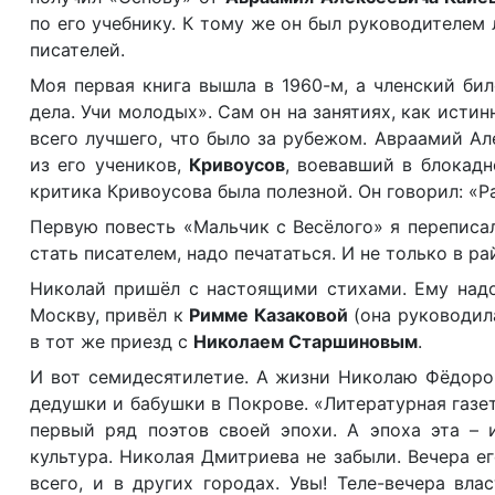
по его учебнику. К тому же он был руководителем 
писателей.
Моя первая книга вышла в 1960-м, а членский би
дела. Учи молодых». Сам он на занятиях, как исти
всего лучшего, что было за рубежом. Авраамий Ал
из его учеников,
Кривоусов
, воевавший в блокадн
критика Кривоусова была полезной. Он говорил: «Р
Первую повесть «Мальчик с Весёлого» я переписал
стать писателем, надо печататься. И не только в ра
Николай пришёл с настоящими стихами. Ему надо 
Москву, привёл к
Римме Казаковой
(она руководил
в тот же приезд с
Николаем Старшиновым
.
И вот семидесятилетие. А жизни Николаю Фёдоров
дедушки и бабушки в Покрове. «Литературная газе
первый ряд поэтов своей эпохи. А эпоха эта – 
культура. Николая Дмитриева не забыли. Вечера е
всего, и в других городах. Увы! Теле-вечера вл