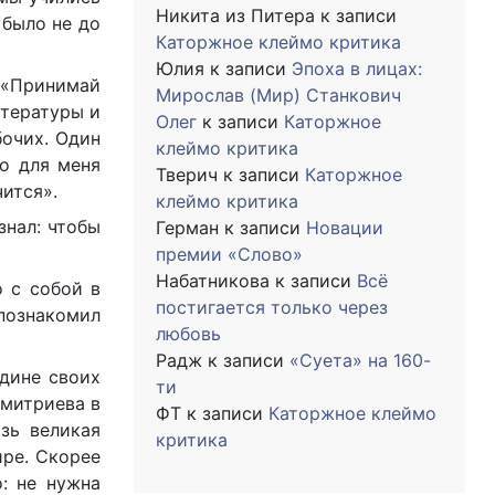
Никита из Питера
к записи
 было не до
Каторжное клеймо критика
Юлия
к записи
Эпоха в лицах:
: «Принимай
Мирослав (Мир) Станкович
итературы и
Олег
к записи
Каторжное
бочих. Один
клеймо критика
Но для меня
Тверич
к записи
Каторжное
ится».
клеймо критика
знал: чтобы
Герман
к записи
Новации
премии «Слово»
Набатникова
к записи
Всё
 с собой в
постигается только через
познакомил
любовь
Радж
к записи
«Суета» на 160-
дине своих
ти
митриева в
ФТ
к записи
Каторжное клеймо
зь великая
критика
ире. Скорее
о: не нужна