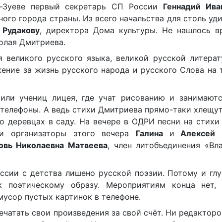
о-Зуеве первый секретарь СП России
Геннадий Ива
ого города страны. Из всего начальства для столь уд
 Рудакову
, директора Дома культуры. Не нашлось в
олая Дмитриева.
 великого русского языка, великой русской литерат
жение за жизнь русского народа и русского Слова на
или учениц лицея, где учат рисованию и занимаютс
 телефоны. А ведь стихи Дмитриева прямо-таки хлещут
 о деревцах в саду. На вечере в ОДРИ песни на стих
и организаторы этого вечера
Галина
и
Алексей 
овь Николаевна Матвеева
, член литобъединения «Вл
оссии с детства лишено русской поэзии. Потому и гл
к поэтическому образу. Мероприятиям конца нет,
мусор пустых картинок в телефоне.
ечатать свои произведения за свой счёт. Ни редакторо