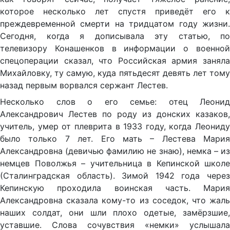
которое несколько лет спустя приведёт его к
преждевременной смерти на тридцатом году жизни.
Сегодня, когда я дописывала эту статью, по
телевизору Конашенков в информации о военной
спецоперации сказал, что Российская армия заняла
Михайловку, ту самую, куда пятьдесят девять лет тому
назад первым ворвался сержант Лестев.
Несколько слов о его семье: отец Леонид
Александрович Лестев по роду из донских казаков,
учитель, умер от плеврита в 1933 году, когда Леониду
было только 7 лет. Его мать – Лестева Мария
Александровна (девичью фамилию не знаю), немка – из
немцев Поволжья – учительница в Кепинской школе
(Сталинградская область). Зимой 1942 года через
Кепинскую проходила воинская часть. Мария
Александровна сказала кому-то из соседок, что жаль
наших солдат, они шли плохо одетые, замёрзшие,
уставшие. Слова сочувствия «немки» услышала