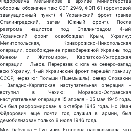
Фёдоровича Мельникова в архиве Министерства
обороны обозначен так: СЭГ 2949, ФЭП 61 (фронтовой
эвакуационный пункт) 4 Украинский фронт (ранее
Сталинградский, затем Южный фронт). После
разгрома нацистов под Сталинградом 4-ый
Украинский фронт освобождал Крым, Украину:
Мелитопольская, Криворожско-Никопольская
операции, освобождение правобережной Украины под
Киевом и Житомиром, Карпатско-Ужгордская
операции – Львов. Перерезав с юга на северо-запад
всю Украину, 4-ый Украинский фронт перешёл границу
СССР, через юг Польши (Пшемышль), север Словакии
– Западно-Карпатская наступательная операция –
вступил в Чехию: Моравско-Остравская
наступательная операция 15 апреля – 05 мая 1945 года.
Он был расформирован в октябре 1945 года. Но Иван
Фёдорович ещё почти год служил в армии, был
демобилизован только 8 июля 1946 года.
Моя бабушка – Густиния Егоровна рассказывала, что