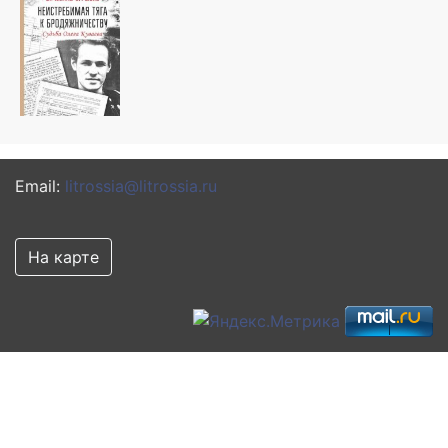
Email:
litrossia@litrossia.ru
На карте