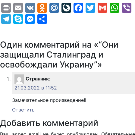
Print
Email
VK
Odnoklassniki
Mail.Ru
LiveJournal
Facebook
Twitter
Gmail
Wh
Telegram
Skype
Messenger
Отправить
Один комментарий на «“Они
защищали Сталинград и
освобождали Украину”»
Странник
:
21.03.2022 в 11:52
Замечательное произведение!!
Ответить
Добавить комментарий
Ваш адрес email не будет опубликован.
Обязательные