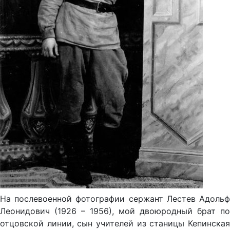
На послевоенной фотографии сержант Лестев Адольф
Леонидович (1926 – 1956), мой двоюродный брат по
отцовской линии, сын учителей из станицы Кепинская