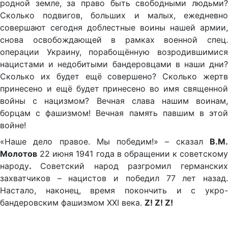
родной земле, за право быть свободными людьми?
Сколько подвигов, больших и малых, ежедневно
совершают сегодня доблестные воины нашей армии,
снова освобождающей в рамках военной спец.
операции Украину, порабощённую возродившимися
нацистами и недобитыми бандеровцами в наши дни?
Сколько их будет ещё совершено? Сколько жертв
принесено и ещё будет принесено во имя священной
войны с нацизмом? Вечная слава нашим воинам,
борцам с фашизмом! Вечная память павшим в этой
войне!
«Наше дело правое. Мы победим!» – сказал
В.М.
Молотов
22 июня 1941 года в обращении к советскому
народу
.
Советский народ разгромил германских
захватчиков – нацистов и победил 77 лет назад.
Настало, наконец, время покончить и с укро-
бандеровским фашизмом XXI века.
Z
!
Z
!
Z
!