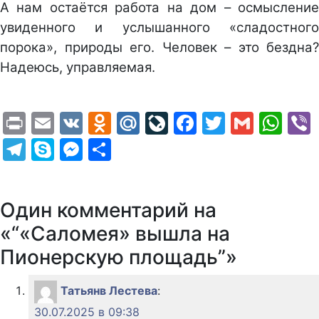
А нам остаётся работа на дом – осмысление
увиденного и услышанного «сладостного
порока», природы его. Человек – это бездна?
Надеюсь, управляемая.
Print
Email
VK
Odnoklassniki
Mail.Ru
LiveJournal
Facebook
Twitter
Gmail
Wh
Telegram
Skype
Messenger
Отправить
Один комментарий на
«“«Саломея» вышла на
Пионерскую площадь”»
Татьянв Лестева
:
30.07.2025 в 09:38