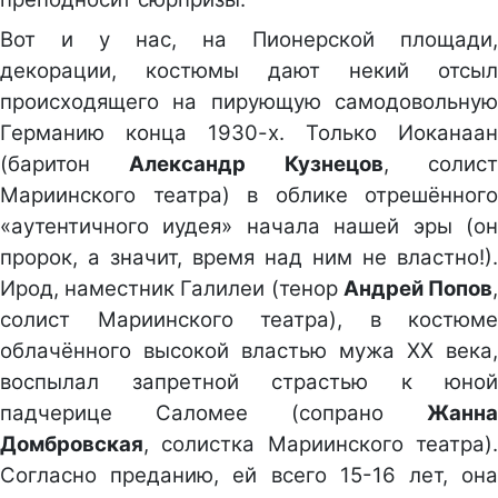
Вот и у нас, на Пионерской площади,
декорации, костюмы дают некий отсыл
происходящего на пирующую самодовольную
Германию конца 1930-х. Только Иоканаан
(баритон
Александр Кузнецов
, солис
Мариинского театра) в облике отрешённого
«аутентичного иудея» начала нашей эры (он
пророк, а значит, время над ним не властно!).
Ирод, наместник Галилеи (тенор
Андрей Попов
солист Мариинского театра), в костюме
облачённого высокой властью мужа ХХ века,
воспылал запретной страстью к юной
падчерице Саломее (сопрано
Жанна
Домбровская
, солистка Мариинского театра).
Согласно преданию, ей всего 15-16 лет, она