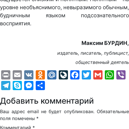
уровне необъяснимого, невыразимого обычным,
будничным языком подсознательного
восприятия.
Максим БУРДИН,
издатель, писатель, публицист,
общественный деятель
Print
Email
VK
Odnoklassniki
Mail.Ru
LiveJournal
Facebook
Twitter
Gmail
Wh
Telegram
Skype
Messenger
Отправить
Добавить комментарий
Ваш адрес email не будет опубликован.
Обязательные
поля помечены
*
Комментарий
*