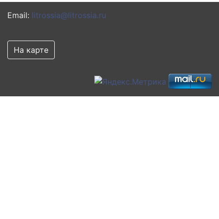
Email:
litrossia@litrossia.ru
На карте