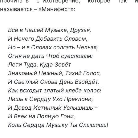
прочитать стихотворение, которое так и
называется – «Манифест»:
Всё в Нашей Музыке, Друзья,
И Нечего Добавить Словом,
Но – и в Словах солгать Нельзя,
Огня не дать Чтоб суесловам:
Лети Туда, Куда Зовёт
Знакомый Нежный, Тихий Голос,
И Светлый Снова День Взойдёт,
Как всходит златый хлеба колос!
Лишь к Сердцу Ухо Преклони,
И Довод Истинный Услышишь –
И Ввек на Полную Гони,
Коль Сердца Музыку Ты Слышишь!