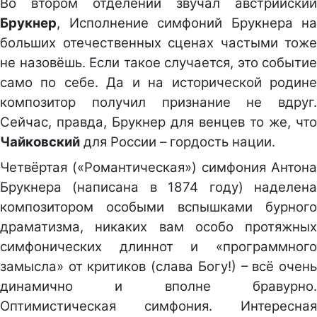
Во втором отделении звучал австрийский
Брукнер
, Исполнение симфоний Брукнера на
больших отечественных сценах частыми тоже
не назовёшь. Если такое случается, это событие
само по себе. Да и на исторической родине
композитор получил признание не вдруг.
Сейчас, правда, Брукнер для венцев то же, что
Чайковский
для России – гордость нации.
Четвёртая («Романтическая») симфония Антона
Брукнера (написана в 1874 году) наделена
композитором особыми вспышками бурного
драматизма, никаких вам особо протяжных
симфонических длиннот и «программного
замысла» от критиков (слава Богу!) – всё очень
динамично и вполне бравурно.
Оптимистическая симфония. Интересная