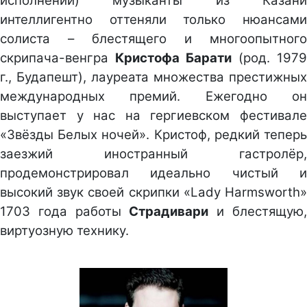
исполнений) музыканты из Казани
интеллигентно оттеняли только нюансами
солиста – блестящего и многоопытного
скрипача-венгра
Кристофа Барати
(род. 1979
г., Будапешт), лауреата множества престижных
международных премий. Ежегодно он
выступает у нас на гергиевском фестивале
«Звёзды Белых ночей». Кристоф, редкий теперь
заезжий иностранный гастролёр,
продемонстрировал идеально чистый и
высокий звук своей скрипки «Lady Harmsworth»
1703 года работы
Страдивари
и блестящую
виртуозную технику.