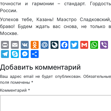
точности и гармонии – стандарт. Гордость
России.
Успехов тебе, Казань! Маэстро Сладковский,
браво! Будем ждать вас снова, не только в
Москве.
Print
Email
VK
Odnoklassniki
Mail.Ru
LiveJournal
Facebook
Twitter
Gmail
Wh
Telegram
Skype
Messenger
Отправить
Добавить комментарий
Ваш адрес email не будет опубликован.
Обязательные
поля помечены
*
Комментарий
*