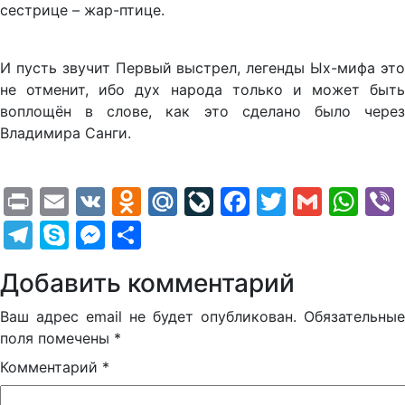
сестрице – жар-птице.
И пусть звучит Первый выстрел, легенды Ых-мифа это
не отменит, ибо дух народа только и может быть
воплощён в слове, как это сделано было через
Владимира Санги.
Print
Email
VK
Odnoklassniki
Mail.Ru
LiveJournal
Facebook
Twitter
Gmail
Wh
Telegram
Skype
Messenger
Отправить
Добавить комментарий
Ваш адрес email не будет опубликован.
Обязательные
поля помечены
*
Комментарий
*