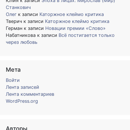
Юлия
к записи
Эпоха в лицах: Мирослав (Мир)
Станкович
Олег
к записи
Каторжное клеймо критика
Тверич
к записи
Каторжное клеймо критика
Герман
к записи
Новации премии «Слово»
Набатникова
к записи
Всё постигается только
через любовь
Мета
Войти
Лента записей
Лента комментариев
WordPress.org
Авторы