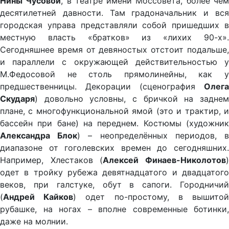
Нины Чусовой
, в театре имени Моссовета, более че
десятилетней давности. Там градоначальник и вся
городская управа представляли собой пришедших в
местную власть «братков» из «лихих 90-х».
Сегодняшнее время от девяностых отстоит подальше,
и параллели с окружающей действительностью у
М.Федосовой не столь прямолинейны, как у
предшественницы. Декорации (сценография
Олега
Скударя
) довольно условны, с бричкой на заднем
плане, с многофункциональной ямой (это и трактир, и
бассейн при бане) на переднем. Костюмы (художник
Александра Блок
) – неопределённых периодов, 
диапазоне от гоголевских времен до сегодняшних.
Например, Хлестаков (
Алексей Финаев-Николотов
одет в тройку рубежа девятнадцатого и двадцатого
веков, при галстуке, обут в сапоги. Городничий
(
Андрей Кайков
) одет по-простому, в вышито
рубашке, на ногах – вполне современные ботинки,
даже на молнии.