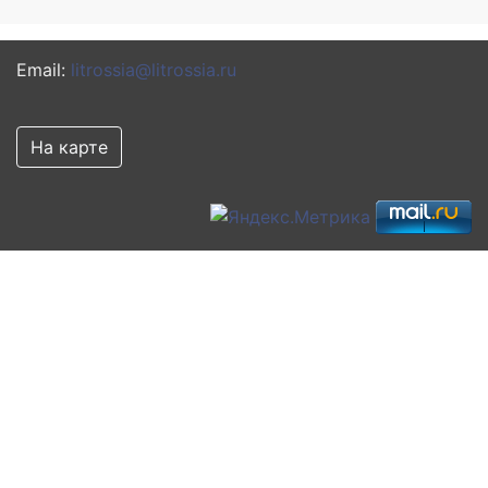
Email:
litrossia@litrossia.ru
На карте