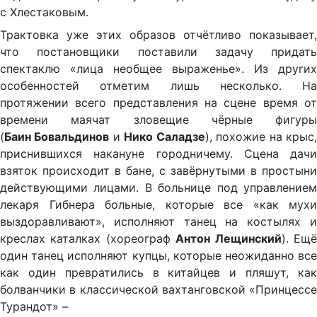
с Хлестаковым.
Трактовка уже этих образов отчётливо показывает,
что постановщики поставили задачу придать
спектаклю «лица необщее выраженье». Из других
особенностей отметим лишь несколько. На
протяжении всего представления на сцене время от
времени маячат зловещие чёрные фигуры
(
Баин Бовальдинов
и
Нико Саладзе
), похожие на крыс
приснившихся накануне городничему. Сцена дачи
взяток происходит в бане, с завёрнутыми в простыни
действующими лицами. В больнице под управлением
лекаря Гибнера больные, которые все «как мухи
выздоравливают», исполняют танец на костылях и
креслах каталках (хореограф
Антон Лещинский
). Ещ
один танец исполняют купцы, которые неожиданно все
как один превратились в китайцев и пляшут, как
болванчики в классической вахтанговской «Принцессе
Турандот» –