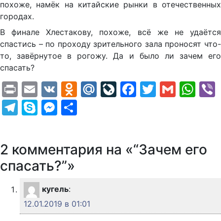
похоже, намёк на китайские рынки в отечественных
городах.
В финале Хлестакову, похоже, всё же не удаётся
спастись – по проходу зрительного зала проносят что-
то, завёрнутое в рогожу. Да и было ли зачем его
спасать?
Print
Email
VK
Odnoklassniki
Mail.Ru
LiveJournal
Facebook
Twitter
Gmail
Wh
Telegram
Skype
Messenger
Отправить
2 комментария на «“Зачем его
спасать?”»
кугель
:
12.01.2019 в 01:01