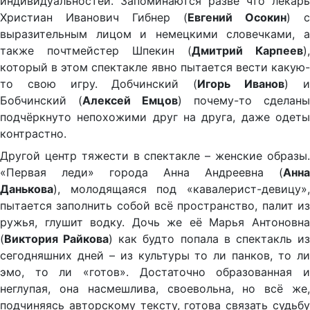
индивидуальностей. Запоминаются разве что лекарь
Христиан Иванович Гибнер (
Евгений Осокин
) с
выразительным лицом и немецкими словечками, а
также почтмейстер Шпекин (
Дмитрий Карпеев
),
который в этом спектакле явно пытается вести какую-
то свою игру. Добчинский (
Игорь Иванов
) 
Бобчинский (
Алексей Емцов
) почему-то сделаны
подчёркнуто непохожими друг на друга, даже одеты
контрастно.
Другой центр тяжести в спектакле – женские образы.
«Первая леди» города Анна Андреевна (
Анна
Данькова
), молодящаяся под «кавалерист-девицу»,
пытается заполнить собой всё пространство, палит из
ружья, глушит водку. Дочь же её Марья Антоновна
(
Виктория Райкова
) как будто попала в спектакль и
сегодняшних дней – из культуры то ли панков, то ли
эмо, то ли «готов». Достаточно образованная и
неглупая, она насмешлива, своевольна, но всё же,
подчиняясь авторскому тексту, готова связать судьбу