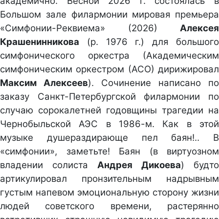
академично. Весной 2026 г. состоялась в
Большом зале филармонии мировая премьера
«Симфонии-Реквиема» (2026)
Алексея
Крашенинникова
(р. 1976 г.) для большого
симфонического оркестра (Академическим
симфоническим оркестром (АСО) дирижировал
Максим Алексеев
). Сочинение написано по
заказу Санкт-Петербургской филармонии по
случаю сорокалетней годовщины трагедии на
Чернобыльской АЭС в 1986-м. Как в этой
музыке душераздирающе пел баян!.. В
«симфонии», заметьте! Баян (в виртуозном
владении солиста
Андрея Дикоева
) будто
артикулировал пронзительным надрывным
густым напевом эмоциональную сторону жизни
людей советского времени, растерянно