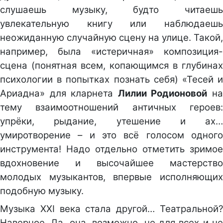
слушаешь музыку, будто читаешь
увлекательную книгу или наблюдаешь
неожиданную случайную сцену на улице. Такой,
например, была «истеричная» композиция-
сцена (понятная всем, копающимся в глубинах
психологии в попытках познать себя) «Тесей и
Ариадна» для кларнета
Лилии Родионовой
н
тему взаимоотношений античных героев:
упрёки, рыдание, утешение и ах…
умиротворение – и это всё голосом одного
инструмента! Надо отдельно отметить зримое
вдохновение и высочайшее мастерство
молодых музыкантов, впервые исполняющих
подобную музыку.
Музыка ХХI века стала другой… Театральной?
Наверное. Да, она, возможно, не для всех и не