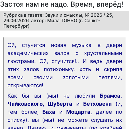
Застоя нам не надо. Время, вперёд!
Рубрика в газете: Звуки и смыслы, № 2026 / 25,
26.06.2026, автор: Мила ТОНБО (г. Санкт-
Петербург)
Ой, стучится новая музыка в двери
академических залов с хрустальными
люстрами. Ой, стучится!.. И ведь двери
этих залов потихоньку, хоть и скрипя
всеми своими золотыми петлями,
открываются!
Как бы вы (мы) не любили
Брамса,
Чайковского, Шуберта
и
Бетховена
(и,
тем более,
Баха
и
Моцарта
, далее по
списку), вы (мы) не можете слушать их
вечно. Думаю, и музыканты (по крайней