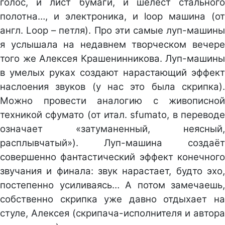
голос, и лист бумаги, и шелест стального
полотна…, и электроника, и looр машина (от
англ. Loop – петля). Про эти самые луп-машины
я услышала на недавнем творческом вечере
того же Алексея Крашенинникова. Луп-машины
в умелых руках создают нарастающий эффект
наслоения звуков (у нас это была скрипка).
Можно провести аналогию с живописной
техникой сфумато (от итал. sfumato, в переводе
означает «затуманенный, неясный,
расплывчатый»). Луп-машина создаёт
совершенно фантастический эффект конечного
звучания и финала: звук нарастает, будто эхо,
постепенно усиливаясь… А потом замечаешь,
собственно скрипка уже давно отдыхает на
стуле, Алексея (скрипача-исполнителя и автора