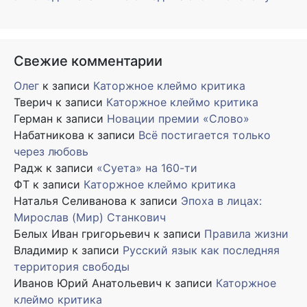
Свежие комментарии
Олег
к записи
Каторжное клеймо критика
Тверич
к записи
Каторжное клеймо критика
Герман
к записи
Новации премии «Слово»
Набатникова
к записи
Всё постигается только
через любовь
Радж
к записи
«Суета» на 160-ти
ФТ
к записи
Каторжное клеймо критика
Наталья Селиванова
к записи
Эпоха в лицах:
Мирослав (Мир) Станкович
Белых Иван григорьевич
к записи
Правила жизни
Владимир
к записи
Русский язык как последняя
территория свободы
Иванов Юрий Анатольевич
к записи
Каторжное
клеймо критика