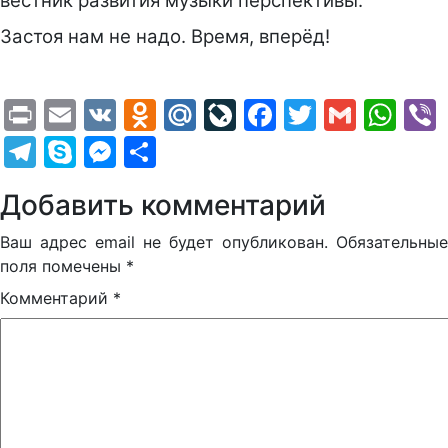
вестник развития музыки перспективы.
Застоя нам не надо. Время, вперёд!
Print
Email
VK
Odnoklassniki
Mail.Ru
LiveJournal
Facebook
Twitter
Gmail
Wh
Telegram
Skype
Messenger
Отправить
Добавить комментарий
Ваш адрес email не будет опубликован.
Обязательные
поля помечены
*
Комментарий
*