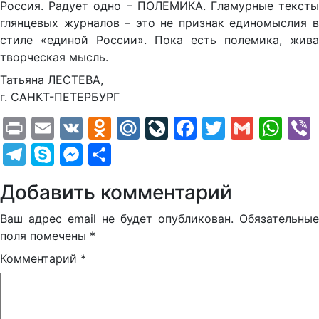
Россия. Радует одно – ПОЛЕМИКА. Гламурные тексты
глянцевых журналов – это не признак единомыслия в
стиле «единой России». Пока есть полемика, жива
творческая мысль.
Татьяна ЛЕСТЕВА,
г. САНКТ-ПЕТЕРБУРГ
Print
Email
VK
Odnoklassniki
Mail.Ru
LiveJournal
Facebook
Twitter
Gmail
Wh
Telegram
Skype
Messenger
Отправить
Добавить комментарий
Ваш адрес email не будет опубликован.
Обязательные
поля помечены
*
Комментарий
*