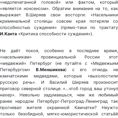
«недопечатанной головой» или фактом, который
«является нонсенсом». Обратим внимание на то, как
выражает В.Ширяев свои восторги: «Насельники
крименальной
столицы совсем края потеряли со
способностью суждения» (прямо-таки по трактату
И.Канта
«Критика способности суждения»).
Не даёт покоя, особенно в последнее время,
«насельникам» провинциальной России этот
«медвежий» Петербург (не путайте с «Медвежьим
Петербургом»
В.Меншикова
) с его отнюдь н
камчатскими медведями, которые «выхолостили
русскую речь». И Василий Ширяев произносит
приговор северной столице: «…чтоб город ваш утонул
нахер». Невольно задумаешься, чем же любимый
ранее народом Петербург-Петроград-Ленинград так
прогневал жителя окраинной Камчатки? Неужто
только безобидной, мягко-юмористической статьёй