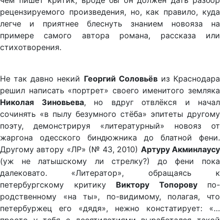
чём пишет критик, вроде бы он должен дать разбор
рецензируемого произведения, но, как правило, куда
легче и приятнее блеснуть знанием новояза на
примере самого автора романа, рассказа или
стихотворения.
Не так давно некий
Георгий Соловьёв
из Краснодар
решил написать «портрет» своего именитого земляка
Николая Зиновьева
, но вдруг отвлёкся и начал
сочинять «в пылу безумного стёба» эпитеты другому
поэту, демонстрируя «литературный» новояз от
жаргона одесского биндюжника до блатной фени.
Другому автору «ЛР» (№ 43, 2010)
Артуру Акминлаус
(уж не латышскому ли стрелку?) до фени пока
далековато. «Литератор», обращаясь к
петербургскому критику
Виктору Топорову
по-
родственному «на ты», по-видимому, полагая, что
петербуржец его «дядя», нежно констатирует: «…