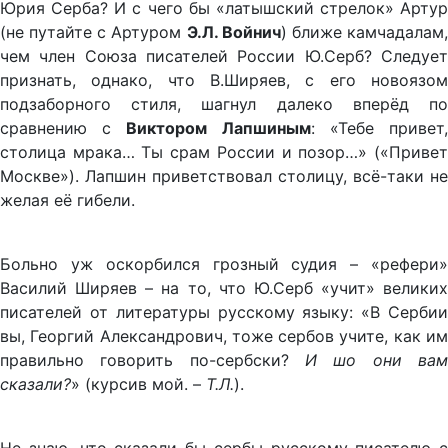
Юрия Серба? И с чего бы «латышский стрелок» Артур
(не путайте с Артуром
Э.Л. Войнич
) ближе камчадалам
чем член Союза писателей России Ю.Серб? Следует
признать, однако, что В.Ширяев, с его новоязом
подзаборного стиля, шагнул далеко вперёд по
сравнению с
Виктором Лапшиным
: «Тебе привет
столица мрака… Ты срам России и позор…» («Привет
Москве»). Лапшин приветствовал столицу, всё-таки не
желая её гибели.
Больно уж оскорбился грозный судия – «рефери»
Василий Ширяев – на то, что Ю.Серб «учит» великих
писателей от литературы русскому языку: «В Сербии
вы, Георгий Александрович, тоже сербов учите, как им
правильно говорить по-сербски?
И шо они вам
сказали?
» (курсив мой. –
Т.Л.
).