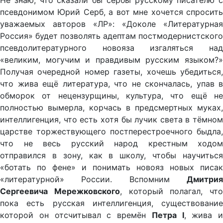
Не знаю, что сказали бы сербы русскому писателю с
псевдонимом Юрий Серб, а вот мне хочется спросить
уважаемых авторов «ЛР»: «Доколе «Литературная
Россия» будет позволять адептам постмодернистского
псевдолитературного новояза изгаляться над
«великим, могучим и правдивым русским языком?»
Получая очередной номер газеты, хочешь убедиться,
что жива ещё литература, что не скончалась, упав в
обморок от нецензурщины, культура, что ещё не
полностью вымерла, корчась в предсмертных муках,
интеллигенция, что есть хотя бы лучик света в тёмном
царстве торжествующего постперестроечного быдла,
что не весь русский народ крестным ходом
отправился в зону, как в школу, чтобы научиться
«ботать по фене» и понимать новояз новых писак
«литературной» России. Вспомним
Дмитрия
Сергеевича Мережковского
, который полагал, что
пока есть русская интеллигенция, существование
которой он отсчитывал с времён
Петра I
, жива и