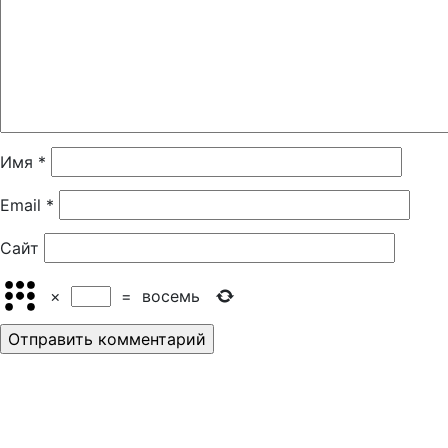
Имя
*
Email
*
Сайт
×
=
восемь