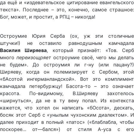
да ещё и «издевательское цитирование евангельского
текста». Последнее – это, конечно, самое страшное:
Бог, может, и простит, а РПЦ – никогда!
Остроумие Юрия Серба (ох, уж эти столичные
штучки!) не оставило равнодушным камчадала
Василия Ширяева
, который признаёт: «Тов. Сер
много
переизощряет
остроумие своё, чего мы делать
не будем». До остроумия ли г-ну (или пацану?)
Ширяеву, когда он полемизирует с Сербом, этой
«бАсотой ингерманландской». Вот это комплимент
камчадала петербуржцу! Басота-то – это означает
красота. По-видимому, В.Ширяеву захотелось
«ширнуться», да не в ту вену попал. Из контекста
кажется, что хотел он написать «бОсота», дескать,
босяк этот Серб с «унылым чухонским диалектом». И
далее приходит в полный «патос» («блаблабла, чтобы
поскорее… от—бался») от стиля А-уса с его