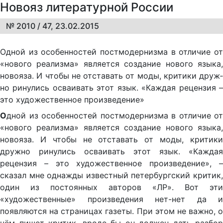
Новояз литературной России
№ 2010 / 47, 23.02.2015
Од­ной из осо­бен­но­с­тей пост­мо­дер­низ­ма в от­ли­чие от
«но­во­го ре­а­лиз­ма» яв­ля­ет­ся со­зда­ние но­во­го язы­ка,
но­во­яза. И что­бы не от­ста­вать от мо­ды, кри­ти­ки друж­
но ри­ну­лись ос­ва­и­вать этот язык. «Каж­дая ре­цен­зия –
это ху­до­же­ст­вен­ное про­из­ве­де­ние»
О
дной из особенностей постмодернизма в отличие от
«нового реализма» является создание нового языка,
новояза. И чтобы не отставать от моды, критики
дружно ринулись осваивать этот язык. «Каждая
рецензия – это художественное произведение», –
сказал мне однажды известный петербургский критик,
один из постоянных авторов «ЛР». Вот эти
«художественные» произведения нет-нет да и
появляются на страницах газеты. При этом не важно, о