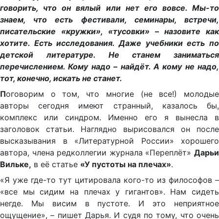
говорить, что он вялый или нет его вовсе. Мы-то
знаем, что есть фестивали, семинары, встречи,
писательские «кружки», «тусовки» – назовите как
хотите. Есть исследования. Даже учебники есть по
детской литературе. Не станем заниматься
перечислением. Кому надо – найдёт. А кому не надо,
тот, конечно, искать не станет.
П
оговорим о том, что многие (не все!) молодые
авторы сегодня имеют странный, казалось бы,
комплекс или синдром. Именно его я вынесла в
заголовок статьи. Наглядно вырисовался он после
высказывания в «Литературной России» хорошего
автора, члена редколлегии журнала «Переплёт»
Дарьи
Вильке,
в её статье
«У пустоты на плечах»
.
«Я уже где-то тут цитировала кого-то из философов –
«все мы сидим на плечах у гигантов». Нам сидеть
негде. Мы висим в пустоте. И это неприятное
ощущение», – пишет Дарья. И судя по тому, что очень