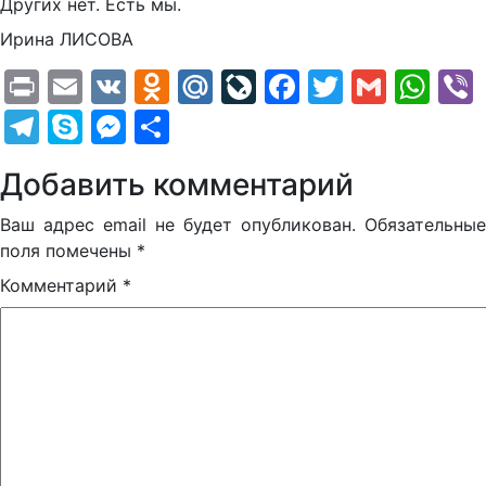
Других нет. Есть мы.
Ирина ЛИСОВА
Print
Email
VK
Odnoklassniki
Mail.Ru
LiveJournal
Facebook
Twitter
Gmail
Wh
Telegram
Skype
Messenger
Отправить
Добавить комментарий
Ваш адрес email не будет опубликован.
Обязательные
поля помечены
*
Комментарий
*