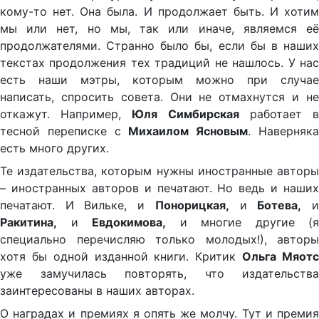
кому-то нет. Она была. И продолжает быть. И хотим
мы или нет, но мы, так или иначе, являемся её
продолжателями. Странно было бы, если бы в наших
текстах продолжения тех традиций не нашлось. У нас
есть наши мэтры, которым можно при случае
написать, спросить совета. Они не отмахнутся и не
откажут. Например,
Юля Симбирская
работает 
тесной переписке с
Михаилом Ясновым
. Наверняк
есть много других.
Те издательства, которым нужны иностранные авторы
– иностранных авторов и печатают. Но ведь и наших
печатают. И Вильке, и
Понорицкая,
и
Ботева,
Ракитина,
и
Евдокимова,
и многие другие (я
специально перечисляю только молодых!), авторы
хотя бы одной изданной книги. Критик
Ольга Мяот
уже замучилась повторять, что издательства
заинтересованы в наших авторах.
О наградах и премиях я опять же молчу. Тут и премия