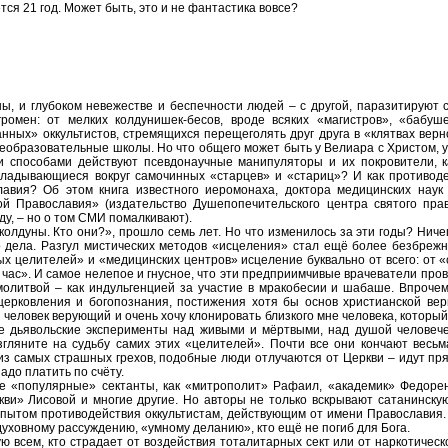
я 21 год. Может быть, это и не фантастика вовсе?
 и глубоком невежестве и беспечности людей – с другой, паразитируют с
ромен: от мелких колдунишек-бесов, вроде всяких «магистров», «бабуше
ых» оккультистов, стремящихся перещеголять друг друга в «клятвах верно
образовательные школы. Но что общего может быть у Велиара с Христом, у 
и способами действуют псевдонаучные манипуляторы и их покровители, к
складывающиеся вокруг самочинных «старцев» и «стариц»? И как противод
авия? Об этом книга известного иеромонаха, доктора медицинских наук
ой Православия» (издательство Душепопечительского центра святого пра
ду, – но о том СМИ помалкивают).
дуны. Кто они?», прошло семь лет. Но что изменилось за эти годы? Ничег
го дела. Разгул мистических методов «исцеления» стал ещё более безбреж
 целителей» и «медицинских центров» исцеление буквально от всего: от «
час». И самое нелепое и гнусное, что эти предприимчивые врачеватели про
молитвой – как индульгенцией за участие в мракобесии и шабаше. Впрочем
ерковления и богопознания, постижения хотя бы основ христианской веры
человек верующий и очень хочу клонировать близкого мне человека, который 
е дьявольские эксперименты над живыми и мёртвыми, над душой человече
гляните на судьбу самих этих «целителей». Почти все они кончают весьм
из самых страшных грехов, подобные люди отлучаются от Церкви – идут пря
надо платить по счёту.
 «популярные» сектанты, как «митрополит» Рафаил, «академик» Федорен
ви» Лисовой и многие другие. Но авторы не только вскрывают сатанинску
 опытом противодействия оккультистам, действующим от имени Православия.
 духовному рассуждению, «умному деланию», кто ещё не погиб для Бога.
ю всем, кто страдает от воздействия тоталитарных сект или от наркотическ