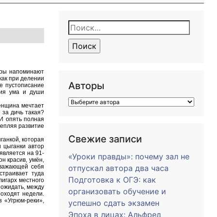
Найти:
оры напоминают
как при делении
Авторы
е пустописание
тия ума и души
енщина мечтает
 за дичь такая?
 И опять полная
репляя развитие
Свежие записи
ганкой, которая
 цыганки автор
является на 91-
«Уроки правды»: почему зал не
н красив, умён,
уважающей себя
отпускал автора два часа
страивает туда
Подготовка к ОГЭ: как
лигарх местного
 ожидать, между
организовать обучение и
оходят недели.
з «Угрюм-реки»,
успешно сдать экзамен
Эпоха в лицах: Альфред