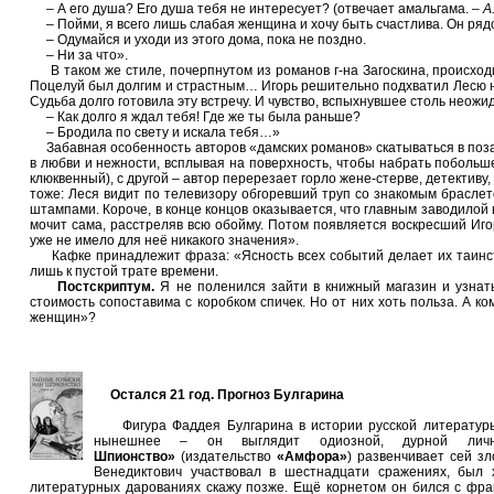
– А его душа? Его душа тебя не интересует? (отвечает амальгама. –
А.
– Пойми, я всего лишь слабая женщина и хочу быть счастлива. Он рядо
– Одумайся и уходи из этого дома, пока не поздно.
– Ни за что».
В таком же стиле, почерпнутом из романов г-на Загоскина, происход
Поцелуй был долгим и страстным… Игорь решительно подхватил Лесю на ру
Судьба долго готовила эту встречу. И чувство, вспыхнувшее столь неож
– Как долго я ждал тебя! Где же ты была раньше?
– Бродила по свету и искала тебя…»
Забавная особенность авторов «дамских романов» скатываться в позап
в любви и нежности, всплывая на поверхность, чтобы набрать побольше 
клюквенный), с другой – автор пepepeзает горло жене-стерве, детектив
тоже: Леся видит по телевизору обгоревший труп со знакомым брасле
штампами. Короче, в конце концов оказывается, что главным заводилой 
мочит сама, расстреляв всю обойму. Потом появляется воскресший Иго
уже не имело для неё никакого значения».
Кафке принадлежит фраза: «Ясность всех событий делает их таинстве
лишь к пустой трате времени.
Постскриптум.
Я не поленился зайти в книжный магазин и узнать
стоимость сопоставима с коробком спичек. Но от них хоть польза. А 
женщин»?
Остался 21 год. Прогноз Булгарина
Фигура Фаддея Булгарина в истории русской литературы пр
нынешнее – он выглядит одиозной, дурной ли
Шпионство»
(издательство
«Амфора»
) развенчивает сей з
Венедиктович участвовал в шестнадцати сражениях, был
литературных дарованиях скажу позже. Ещё корнетом он бился с фра