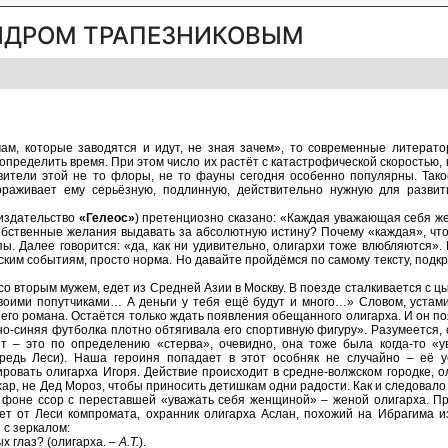
НДРОМ ТРАПЕЗНИКОВЫМ
ам, которые заводятся и идут, не зная зачем», то современные литерат
 определить время. При этом число их растёт с катастрофической скоростью, 
вители этой не то флоры, не то фауны сегодня особенно популярны. Тако
гораживает ему серьёзную, подлинную, действительно нужную для разви
издательство
«Гелеос»
) претенциозно сказано: «Каждая уважающая себя ж
обственные желания выдавать за абсолютную истину? Почему «каждая», что
. Далее говорится: «да, как ни удивительно, олигархи тоже влюбляются».
ьским событиям, просто норма. Но давайте пройдёмся по самому тексту, подк
о вторым мужем, едет из Средней Азии в Москву. В поезде сталкивается с цы
оими попутчиками… А деньги у тебя ещё будут и много…» Словом, устами
го романа. Остаётся только ждать появления обещанного олигарха. И он по
-синяя футболка плотно обтягивала его спортивную фигуру». Разумеется, о
т – это по определению «стерва», очевидно, она тоже была когда-то «
редь Леси). Наша героиня попадает в этот особняк не случайно – её у
овать олигарха Игоря. Действие происходит в средне-волжском городке, о
ахар, не Дед Мороз, чтобы приносить детишкам одни радости. Как и следовало
фоне ссор с переставшей «уважать себя женщиной» – женой олигарха. Пр
ует от Леси компромата, охранник олигарха Аслан, похожий на Ибрагима и
 с зеркалом:
 глаз? (олигарха. –
А.Т.
).