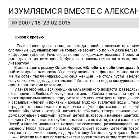
ИЗУМЛЯЕМСЯ ВМЕСТЕ С АЛЕКСА
№ 2007 / 16, 23.02.2015
Сироп с кровью
Если Шопенгауэр говорил, что «люди подобны часовым механизм
сломанные будильники: они не только не звонят, но по ним даже нельзя
инфузорий-туфелек. Речь снова пойдёт о «дамском романе». Предста
выглядывает из всех щелей, буквально навязывается читателю, за
литературу.
В аннотации к роману
Ольги Черных «Влюбить в себя олигарха»
(
выйти замуж за олигарха». Уже сразу начинается фальшь. Можно ли с
Мечты сотен тысяч «уважающих себя женщин» не столь пусты и нелепы
чепуха: чего же здесь удивительного? Уж это-то, по недавним куршевел
сюжета авторскими цитатами.
Главная героиня, Леся, женщина бальзаковского возраста, разведясь с
ей пророчит: «Любовь большую встретишь… Слёзы и печаль станут тв
простодушно вываливает перед читателем всю нехитрую концепцию свое
й странице: «Лёгкий и приятный аромат мужской туалетной воды… тёмно
страдает от непонимания и одиночества (жена-фотомодель не в счё
женщиной», мечты которой наконец-то сбылись; теперь пришла оче
домработницей знакомый частный детектив, который намерен шантажир
разлива. Он оказывается глубоко несчастным по жизни, хотя и сам не с
Лесей и Игорем начинается медленное сближение, развивающееся на 
Бизнес у Игоря трещит по швам, супруга бьёт горшки, детектив треб
сверкает глазами и ненавидит домработницу. Затем следует диалог Леси
«– Неужели мне для полноты счастья нужен только взгляд этих зелёных