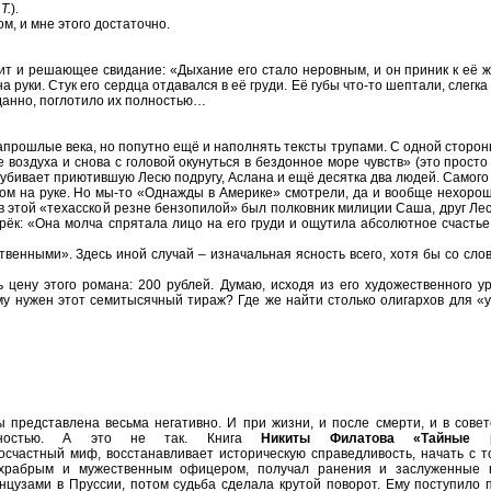
Т.
).
м, и мне этого достаточно.
ит и решающее свидание: «Дыхание его стало неровным, и он приник к её 
ки. Стук его сердца отдавался в её груди. Её губы что-то шептали, слегка к
иданно, поглотило их полностью…
рошлые века, но попутно ещё и наполнять тексты трупами. С одной сторон
воздуха и снова с головой окунуться в бездонное море чувств» (это просто 
у, убивает приютившую Лесю подругу, Аслана и ещё десятка два людей. Самого
том на руке. Но мы-то «Однажды в Америке» смотрели, да и вообще нехоро
в этой «техасской резне бензопилой» был полковник милиции Саша, друг Леси
рёк: «Она молча спрятала лицо на его груди и ощутила абсолютное счастье
нными». Здесь иной случай – изначальная ясность всего, хотя бы со слов
 цену этого романа: 200 рублей. Думаю, исходя из его художественного у
кому нужен этот семитысячный тираж? Где же найти столько олигархов для 
едставлена весьма негативно. И при жизни, и после смерти, и в советс
чностью. А это не так. Книга
Никиты Филатова «Тайные р
лосчастный миф, восстанавливает историческую справедливость, начать с т
 храбрым и мужественным офицером, получал ранения и заслуженные 
нцузами в Пруссии, потом судьба сделала крутой поворот. Ему поступило