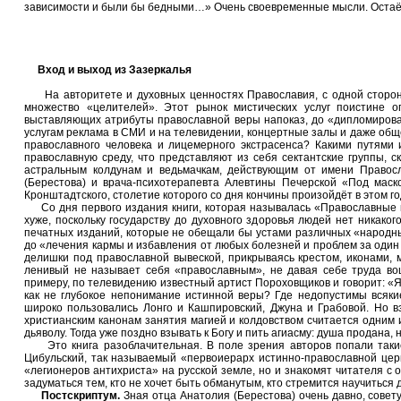
зависимости и были бы бедными…» Очень своевременные мысли. Остаётс
Вход и выход из Зазеркалья
На авторитете и духовных ценностях Православия, с одной стороны,
множество «целителей». Этот рынок мистических услуг поистине ог
выставляющих атрибуты православной веры напоказ, до «дипломированн
услугам реклама в СМИ и на телевидении, концертные залы и даже обще
православного человека и лицемерного экстрасенса? Какими путями 
православную среду, что представляют из себя сектантские группы, 
астральным колдунам и ведьмачкам, действующим от имени Правосл
(Берестова) и врача-психотерапевта Алевтины Печерской «Под маск
Кронштадтского, столетие которого со дня кончины произойдёт в этом го
Со дня первого издания книги, которая называлась «Православные кол
хуже, поскольку государству до духовного здоровья людей нет никако
печатных изданий, которые не обещали бы устами различных «народных
до «лечения кармы и избавления от любых болезней и проблем за один 
делишки под православной вывеской, прикрываясь крестом, иконами, 
ленивый не называет себя «православным», не давая себе труда воц
примеру, по телевидению известный артист Пороховщиков и говорит: «Я 
как не глубокое непонимание истинной веры? Где недопустимы всяки
широко пользовались Лонго и Кашпировский, Джуна и Грабовой. Но вз
христианским канонам занятия магией и колдовством считается одним 
дьяволу. Тогда уже поздно взывать к Богу и пить агиасму: душа продана, 
Это книга разоблачительная. В поле зрения авторов попали такие
Цибульский, так называемый «первоиерарх истинно-православной церк
«легионеров антихриста» на русской земле, но и знакомят читателя с
задуматься тем, кто не хочет быть обманутым, кто стремится научиться
Постскриптум.
Зная отца Анатолия (Берестова) очень давно, совету