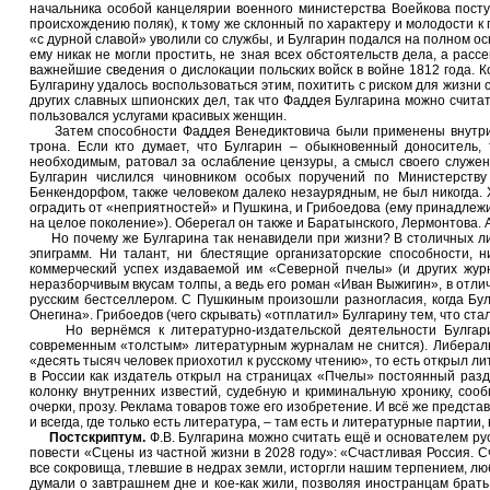
начальника особой канцелярии военного министерства Воейкова пост
происхождению поляк), к тому же склонный по характеру и молодости к 
«с дурной славой» уволили со службы, и Булгарин подался на полном ос
ему никак не могли простить, не зная всех обстоятельств дела, а рас
важнейшие сведения о дислокации польских войск в войне 1812 года. 
Булгарину удалось воспользоваться этим, похитить с риском для жизни
других славных шпионских дел, так что Фаддея Булгарина можно счита
пользовался услугами красивых женщин.
Затем способности Фаддея Венедиктовича были применены внутри Р
трона. Если кто думает, что Булгарин – обыкновенный доноситель,
необходимым, ратовал за ослабление цензуры, а смысл своего служен
Булгарин числился чиновником особых поручений по Министерству
Бенкендорфом, также человеком далеко незаурядным, не был никогда.
оградить от «неприятностей» и Пушкина, и Грибоедова (ему принадлежит
на целое поколение»). Оберегал он также и Баратынского, Лермонтова. А
Но почему же Булгарина так ненавидели при жизни? В столичных лите
эпиграмм. Ни талант, ни блестящие организаторские способности,
коммерческий успех издаваемой им «Северной пчелы» (и других журн
неразборчивым вкусам толпы, а ведь его роман «Иван Выжигин», в отли
русским бестселлером. С Пушкиным произошли разногласия, когда Бул
Онегина». Грибоедов (чего скрывать) «отплатил» Булгарину тем, что ст
Но вернёмся к литературно-издательской деятельности Булгарин
современным «толстым» литературным журналам не снится). Либеральн
«десять тысяч человек приохотил к русскому чтению», то есть открыл ли
в России как издатель открыл на страницах «Пчелы» постоянный разд
колонку внутренних известий, судебную и криминальную хронику, соо
очерки, прозу. Реклама товаров тоже его изобретение. И всё же предста
и всегда, где только есть литература, – там есть и литературные партии
Постскриптум.
Ф.В. Булгарина можно считать ещё и основателем рус
повести «Сцены из частной жизни в 2028 году»: «Счастливая Россия. С
все сокровища, тлевшие в недрах земли, исторгли нашим терпением, л
думали о завтрашнем дне и кое-как жили, позволяя иностранцам брать