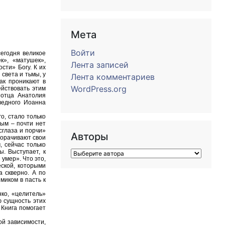
Мета
Войти
егодня великое
к», «матушек»,
Лента записей
сти» Богу. К их
света и тьмы, у
Лента комментариев
ак проникают в
WordPress.org
ействовать этим
 отца Анатолия
ведного Иоанна
о, стало только
ным – почти нет
сглаза и порчи»
Авторы
ворачивают свои
, сейчас только
. Выступает, к
умер». Что это,
ской, которыми
а скверно. А по
миком в пасть к
ко, «целитель»
ю сущность этих
 Книга помогает
ой зависимости,