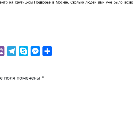
ентр на Крутицком Подворье в Москве. Сколько людей ими уже было возв
k
r
il
hatsApp
Viber
Telegram
Skype
Messenger
Отправить
е поля помечены
*