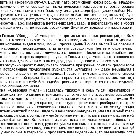
упить на секретную службу. Будучи патриотом своей новой родины (Фадде
приключениям, он согласился. Была проведена, как говорят теперь, операция
новании к польским волонтёрам, очутился уже среди французских войск в Исп
секречивать своих ценных сотрудников не любит никакая разведка мира). Бул
Когда в Париже, в отсутствие Наполеона произошёл однодневный переворот
 секретный архив министра внутренних дел Савари и переправить его в Росси
ть нашим чуть ли не первым российским Джеймсом Бондом, учитывая ещё и т
оссии. Убеждённый монархист и противник всяческих революций, он был
 то он глубоко ошибается. Напротив, свободомыслие он почитал делом 
ия искренне видел в том, чтобы «просвещённый образ мыслей не совсем п
 народного просвещения, а штатным сотрудником Третьего отделения, 
 Хотя и имел с ним самые дружеские отношения. После мятежа декабристов
 фраза, что «революционеров у нас в России всегда много, а вот хороших по
 вот сами декабристы «топили» друг друга на допросах изо всех сил.
ратурных кругах к нему питали глубокое презрение, осыпали градом колк
 ни потрясающее трудолюбие журналиста Булгарина, ни даже небывалая 
алов) – в расчёт не принимались. Писателя Булгарина постоянно упрека
чие от салонной прозы, был написан просто и выразительно, остросюжетно,
гарин позволил себе без подобострастия и восторга отозваться о седьмой
ал любовником его жены.
а. «Северная пчела» издавалась тиражом в семь тысяч экземпляров (
ые критики ненавидели Булгарина за то, что он, по известному выражени
тературу для тех слоёв населения, которые могли читать только по-русски. Б
ел фельетонов, отдел нравов, литературно-критические разборы и театра
бщения о научных и технических новинках, печатал статьи на международн
вители «элитной прозы» видели в нём своего конкурента, мазали чёрной краск
, вражда, склока, а согласие – несбыточные мечты, что мы и имеем счастье на
ской фантастики. Вот как он описывает идеально-монархическое общество в
частливая оттого, что мы, русские, умели воспользоваться нашим счастлив
юбовью к отечественному, прилежанием, учением, промышленностью. Пожалуй
 у нас сырые материалы и продавать нам выделанные, то мы навсегда оста