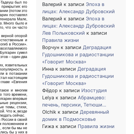
й-Тадеуш был по
Валерий
к записи
Эпоха в
 прикрытия: его
лицах: Александр Дубровский
ании (потом это
гарин поставлял
Валерий
к записи
Эпоха в
 генерала Мале,
ю. Много было и
лицах: Александр Дубровский
о, что он часто
Лев Полыковский
к записи
 верной опорой
Правила жизни
естественным и
огиб в России».
Ворчун
к записи
Деградация
возглавляемого
 Булгарин сумел
Гудошникова и радиостанции
этов – один-два
«Говорит Москва»
их, язвительных
Инна
к записи
Деградация
популярность и
ли в потакании
Гудошникова и радиостанции
 стал настоящим
 главе «Евгения
«Говорит Москва»
Фёдор
к записи
Изостудия
такое и многим
ю того времени,
Lelya
к записи
Абрамцево:
улгарин впервые
льные рецензии,
печень, персики, Тетюши…
ые темы, стихи,
Olchik
к записи
Деревянный
ой. Что ж, везде
блюдать сейчас.
домик в Подмосковье
 России в своей
ым положением и
Гижа
к записи
Правила жизни
, если бы мы не
лись бы у них в