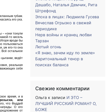
Дешабо, Наталья Демчик, Рита
Штрефонд
желанным губам.
Эпоха в лицах: Людмила Гусева
асаясь его уха.
Вячеслав Огрызко в свежей
периодике
ы – «они тонули
Нерв войны и кранец любви
какой-то кисель
Тарзан
 Игоря вроде бы
шо пользоваться
Лютый огонь
, уж его-то она
. Всё остальное
«Я знаю, зачем иду по земле»
 цыганки, ведёт
Баритональный тенор в
поисках баланса
ровня, реальная
«уважающих себя
Свежие комментарии
кое время, и в
Ольга
к записи
И ЭТО –
озыски, или
ЛУЧШИЙ РУССКИЙ РОМАН? О,
ого, что Фаддей
награды. О его
БОЖЕ
 предложение от