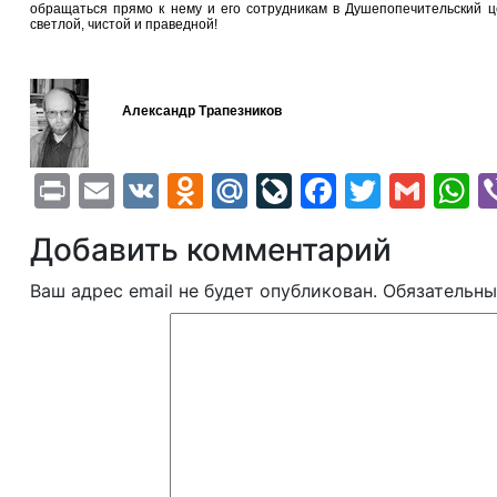
обращаться прямо к нему и его сотрудникам в Душепопечительский ц
светлой, чистой и праведной!
Александр Трапезников
Print
Email
VK
Odnoklassniki
Mail.Ru
LiveJournal
Faceboo
Twitte
Gma
W
Добавить комментарий
Ваш адрес email не будет опубликован.
Обязательны